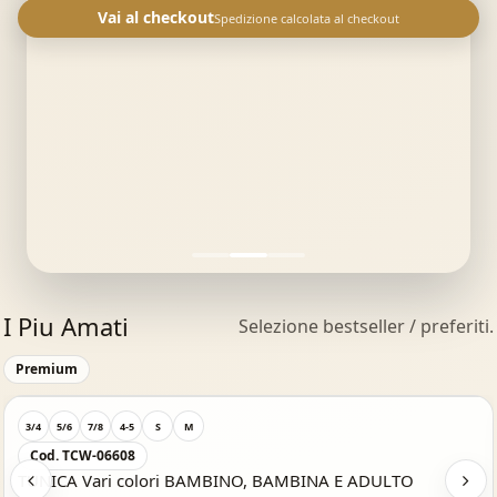
Vai al checkout
Spedizione calcolata al checkout
I Piu Amati
Selezione bestseller / preferiti.
Acquisto Veloce
Premium
3/4
5/6
7/8
4-5
S
M
Cod. TCW-06608
TUNICA Vari colori BAMBINO, BAMBINA E ADULTO