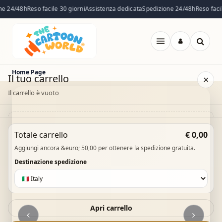
accessori e
e 24/48h
Reso facile 30 giorni
Assistenza dedicata
Spedizione 24/48h
Reso facil
fantasia per
ogni giornata.
Apri
Dettagli
menu
Home Page
Il tuo carrello
×
Il carrello è vuoto
Il carrello è vuoto. Esplora il catalogo e aggiungi i
Totale carrello
€ 0,00
prodotti che desideri.
Aggiungi ancora &euro; 50,00 per ottenere la spedizione gratuita.
Vai al catalogo
Destinazione spedizione
Apri carrello