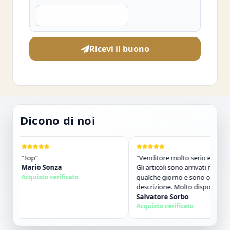
Ricevi il buono
Dicono di noi
"Top"
"Venditore molto serio e preciso.
Mario Sonza
Gli articoli sono arrivati nel giro di
Acquisto verificato
qualche giorno e sono come da
descrizione. Molto disponibili nei
contatti. Consigliato."
Salvatore Sorbo
Acquisto verificato