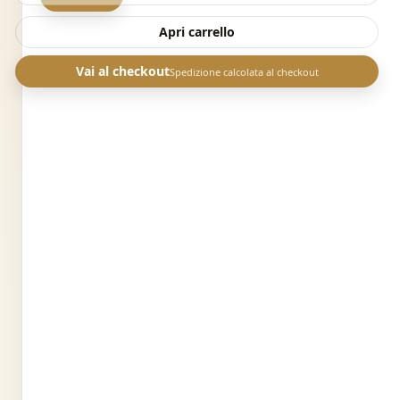
Apri carrello
Vai al checkout
Spedizione calcolata al checkout