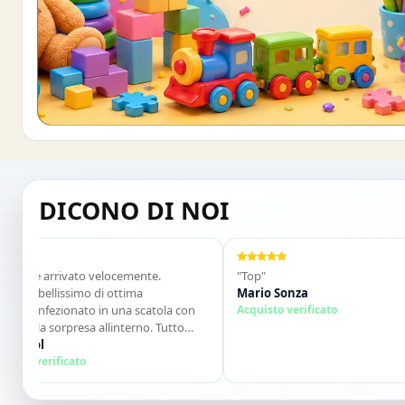
Buono sconto 10%
ISCRIVITI E OTTIENI SUBITO UNO SCONT
DICONO DI NOI
 è arrivato velocemente.
"Top"
 bellissimo di ottima
Mario Sonza
confezionato in una scatola con
Acquisto verificato
ola sorpresa allinterno. Tutto
. Lo consiglio vivamente. Grazie
rol
ossima!"
 verificato