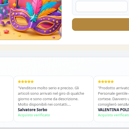
O DEL 10%
"Venditore molto serio e preciso. Gli
"Prodotto arrivato in te
articoli sono arrivati nel giro di qualche
Personale gentile e disp
giorno e sono come da descrizione.
cortese. Davvero un ott
Molto disponibili nei contatti.
consiglierò senz&#39;a
Consigliato."
Salvatore Sorbo
ancora!"
VALENTINA POLITAN
Acquisto verificato
Acquisto verificato