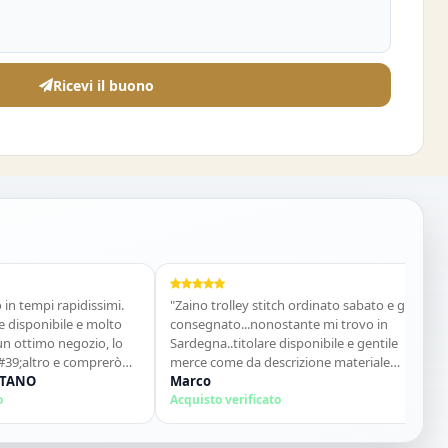
Ricevi il buono
mpi rapidissimi.
"Zaino trolley stitch ordinato sabato e già
"Cost
onibile e molto
consegnato...nonostante mi trovo in
acqui
imo negozio, lo
Sardegna..titolare disponibile e gentile
Vani
ltro e comprerò
merce come da descrizione materiale
Acqui
O
ottimo...sito super consigliato"
Marco
Acquisto verificato