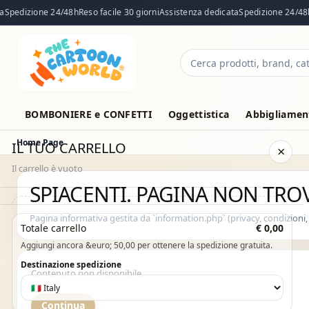
Spedizione 24/48h
Reso facile 30 giorni
Assistenza dedicata
Spedizione 24/48h
Cerca
prodotti
BOMBONIERE e CONFETTI
Oggettistica
Abbigliament
Home Page
IL TUO CARRELLO
×
Il carrello è vuoto
SPIACENTI. PAGINA NON TROV
Il carrello è vuoto. Esplora il catalogo e aggiungi i prodotti che
Pagina informativa gestita da `information.php` (privacy, condizioni,
Totale carrello
€ 0,00
desideri.
Aggiungi ancora &euro; 50,00 per ottenere la spedizione gratuita.
Vai al catalogo
Destinazione spedizione
Contenuto non disponibile.
Continua