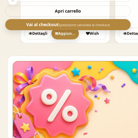
Apri carrello
Vai al checkout
Spedizione calcolata al checkout
sh
Dettagli
Aggiungi
Wish
Detta