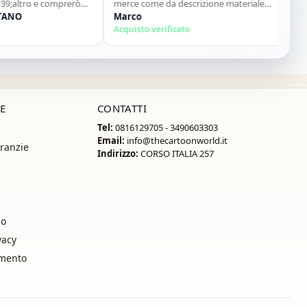
ltro e comprerò
merce come da descrizione materiale
Acqui
O
ottimo...sito super consigliato"
Marco
Acquisto verificato
E
CONTATTI
Tel:
0816129705 - 3490603303
Email:
info@thecartoonworld.it
ranzie
Indirizzo:
CORSO ITALIA 257
so
vacy
amento