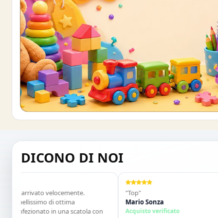
Buono sconto 10%
ISCRIVITI E OTTIENI SUBITO UNO SCONT
DICONO DI NOI
 è arrivato velocemente.
"Top"
 bellissimo di ottima
Mario Sonza
confezionato in una scatola con
Acquisto verificato