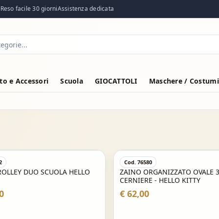
eso facile 30 giorni
Assistenza dedicata
o e Accessori
Scuola
GIOCATTOLI
Maschere / Costumi
2
Cod. 76580
ROLLEY DUO SCUOLA HELLO
ZAINO ORGANIZZATO OVALE 
CERNIERE - HELLO KITTY
0
€ 62,00