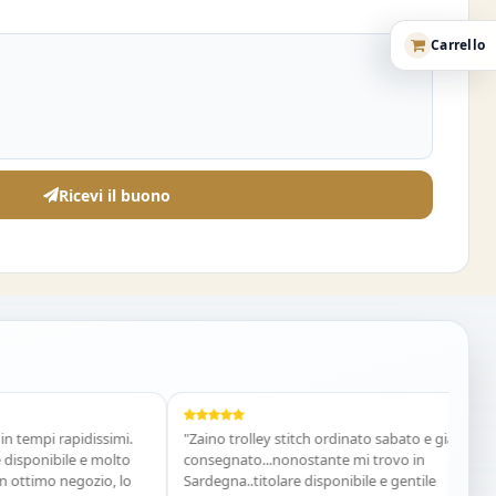
Carrello
Ricevi il buono
mpi rapidissimi.
"Zaino trolley stitch ordinato sabato e già
"Cost
onibile e molto
consegnato...nonostante mi trovo in
acqui
imo negozio, lo
Sardegna..titolare disponibile e gentile
Vani