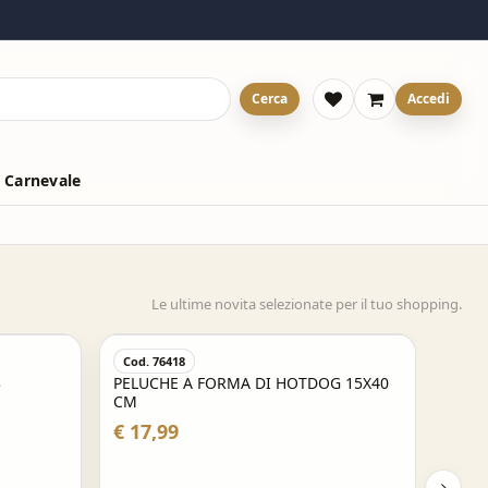
Cerca
Accedi
 Carnevale
Le ultime novita selezionate per il tuo shopping.
Cod. 76418
3
PELUCHE A FORMA DI HOTDOG 15X40
CM
€ 17,99