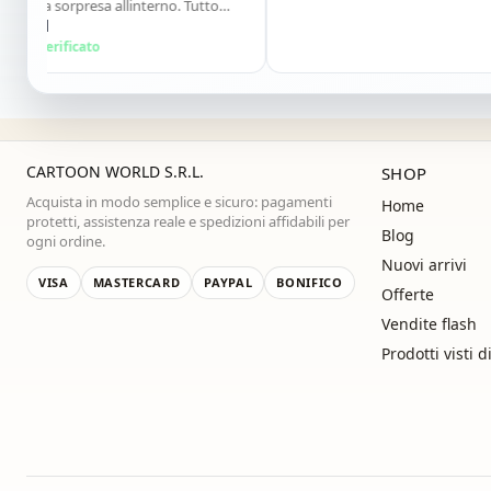
ola sorpresa allinterno. Tutto
. Lo consiglio vivamente. Grazie
rol
ossima!"
 verificato
CARTOON WORLD S.R.L.
SHOP
Acquista in modo semplice e sicuro: pagamenti
Home
protetti, assistenza reale e spedizioni affidabili per
Blog
ogni ordine.
Nuovi arrivi
VISA
MASTERCARD
PAYPAL
BONIFICO
Offerte
Vendite flash
Prodotti visti d