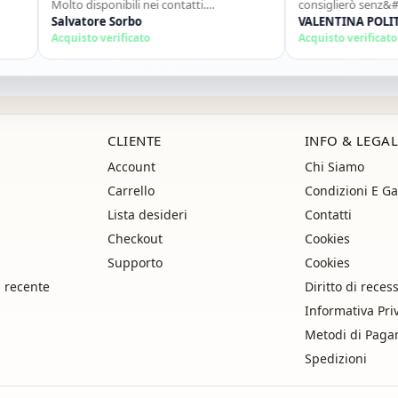
Molto disponibili nei contatti.
consiglierò senz&#39;a
Consigliato."
Salvatore Sorbo
ancora!"
VALENTINA POLITAN
Acquisto verificato
Acquisto verificato
CLIENTE
INFO & LEGAL
Account
Chi Siamo
Carrello
Condizioni E Ga
Lista desideri
Contatti
Checkout
Cookies
Supporto
Cookies
i recente
Diritto di reces
Informativa Pri
Metodi di Pag
Spedizioni