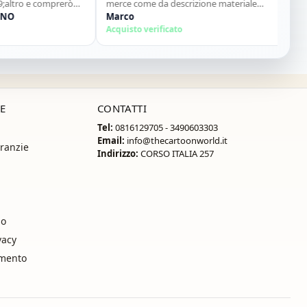
o e comprerò
merce come da descrizione materiale
Acquisto
ottimo...sito super consigliato"
Marco
Acquisto verificato
E
CONTATTI
Tel:
0816129705 - 3490603303
Email:
info@thecartoonworld.it
ranzie
Indirizzo:
CORSO ITALIA 257
so
vacy
amento