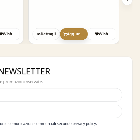
Wish
Dettagli
Aggiungi
Wish
D
A NEWSLETTER
 e promozioni riservate.
pon e comunicazioni commerciali secondo privacy policy.