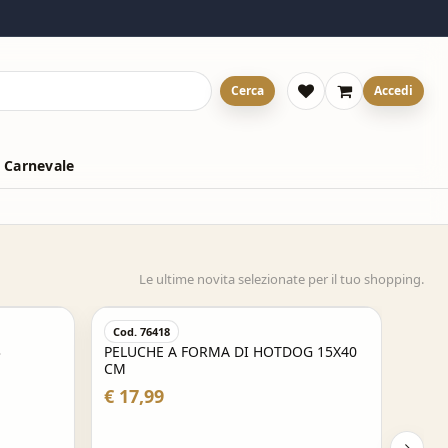
Cerca
Accedi
 Carnevale
Le ultime novita selezionate per il tuo shopping.
Cod. 76418
Cod.
3
PELUCHE A FORMA DI HOTDOG 15X40
PORT
CM
APER
€ 17,99
€ 14