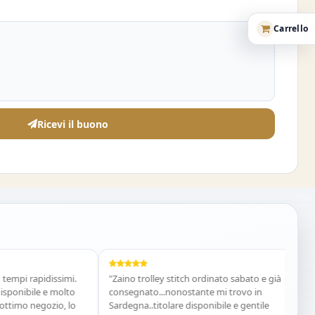
Carrello
Ricevi il buono
i rapidissimi.
"Zaino trolley stitch ordinato sabato e già
"Costum
ibile e molto
consegnato...nonostante mi trovo in
acquiste
o negozio, lo
Sardegna..titolare disponibile e gentile
Vania 