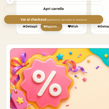
Apri carrello
Vai al checkout
Spedizione calcolata al checkout
sh
Dettagli
Aggiungi
Wish
Detta