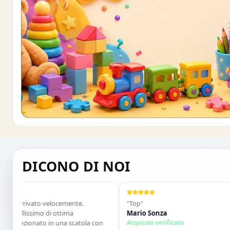
Buono sconto 10%
ISCRIVITI E OTTIENI SUBITO UNO SCONT
DICONO DI NOI
 arrivato velocemente.
"Top"
ellissimo di ottima
Mario Sonza
nfezionato in una scatola con
Acquisto verificato