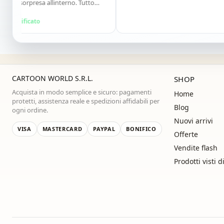
 sorpresa allinterno. Tutto
Lo consiglio vivamente. Grazie
l
ima!"
rificato
CARTOON WORLD S.R.L.
SHOP
Acquista in modo semplice e sicuro: pagamenti
Home
protetti, assistenza reale e spedizioni affidabili per
Blog
ogni ordine.
Nuovi arrivi
VISA
MASTERCARD
PAYPAL
BONIFICO
Offerte
Vendite flash
Prodotti visti d