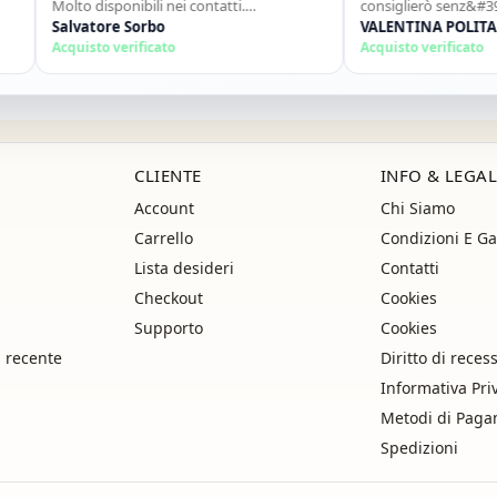
Molto disponibili nei contatti.
consiglierò senz&#39;altr
Consigliato."
Salvatore Sorbo
ancora!"
VALENTINA POLITANO
Acquisto verificato
Acquisto verificato
CLIENTE
INFO & LEGAL
Account
Chi Siamo
Carrello
Condizioni E Ga
Lista desideri
Contatti
Checkout
Cookies
Supporto
Cookies
i recente
Diritto di reces
Informativa Pri
Metodi di Pag
Spedizioni