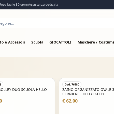
so facile 30 giorni
Assistenza dedicata
o e Accessori
Scuola
GIOCATTOLI
Maschere / Costumi
2
Cod. 76580
ROLLEY DUO SCUOLA HELLO
ZAINO ORGANIZZATO OVALE 
CERNIERE - HELLO KITTY
0
€ 62,00