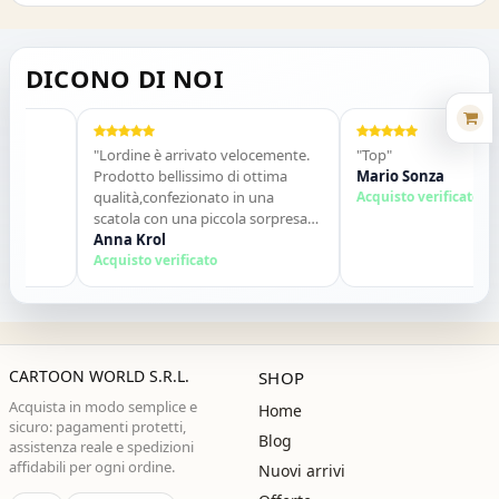
DICONO DI NOI
"Lordine è arrivato velocemente.
"Top"
Prodotto bellissimo di ottima
Mario Sonza
qualità,confezionato in una
Acquisto verificato
scatola con una piccola sorpresa
allinterno. Tutto perfetto. Lo
Anna Krol
consiglio vivamente. Grazie ,alla
Acquisto verificato
prossima!"
CARTOON WORLD S.R.L.
SHOP
Acquista in modo semplice e
Home
sicuro: pagamenti protetti,
Blog
assistenza reale e spedizioni
affidabili per ogni ordine.
Nuovi arrivi