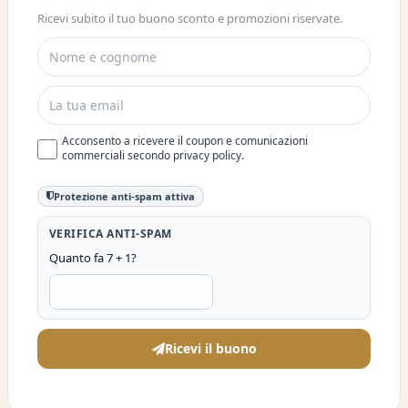
ISCRIVITI E OTTIENI SUBITO UNO
Ricevi subito il tuo buono sconto e promozioni riservate.
SCONTO DEL 10%
Acconsento a ricevere il coupon e comunicazioni
commerciali secondo privacy policy.
Protezione anti-spam attiva
VERIFICA ANTI-SPAM
Quanto fa 7 + 1?
Ricevi il buono