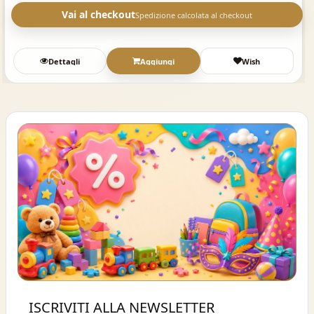
Vai al checkout
Spedizione calcolata al checkout
Dettagli
Aggiungi
Wish
Buono sconto 10%
ISCRIVITI ALLA NEWSLETTER