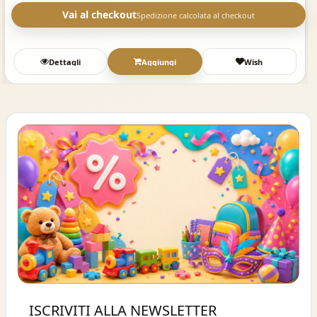
Vai al checkout
Spedizione calcolata al checkout
Dettagli
Aggiungi
Wish
Buono sconto 10%
ISCRIVITI ALLA NEWSLETTER