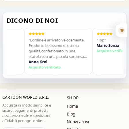
DICONO DI NOI
"Lordine è arrivato velocemente.
"Top"
Prodotto bellissimo di ottima
Mario Sonza
qualità,confezionato in una
Acquisto verificato
scatola con una piccola sorpresa
allinterno. Tutto perfetto. Lo
Anna Krol
consiglio vivamente. Grazie ,alla
Acquisto verificato
prossima!"
CARTOON WORLD S.R.L.
SHOP
Acquista in modo semplice e
Home
sicuro: pagamenti protetti,
Blog
assistenza reale e spedizioni
affidabili per ogni ordine.
Nuovi arrivi