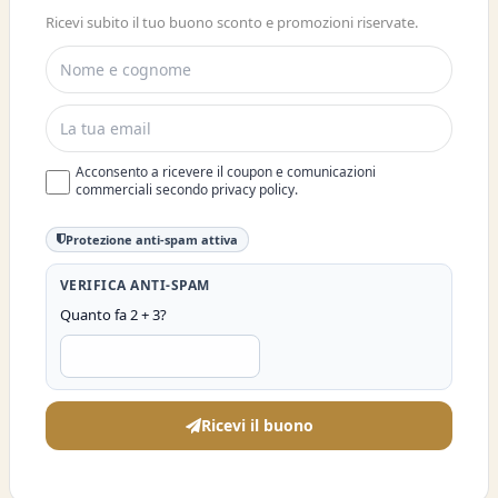
ISCRIVITI E OTTIENI SUBITO UNO
Ricevi subito il tuo buono sconto e promozioni riservate.
SCONTO DEL 10%
Acconsento a ricevere il coupon e comunicazioni
commerciali secondo privacy policy.
Protezione anti-spam attiva
VERIFICA ANTI-SPAM
Quanto fa 2 + 3?
Ricevi il buono