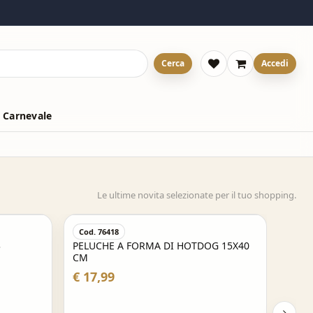
Cerca
Accedi
 Carnevale
Le ultime novita selezionate per il tuo shopping.
Cod. 30F202526-899
G 15X40
PORTAFOGLIO PORTAMONETE
APERTURA VELCRO MILAN - ACM 1899
€ 14,90