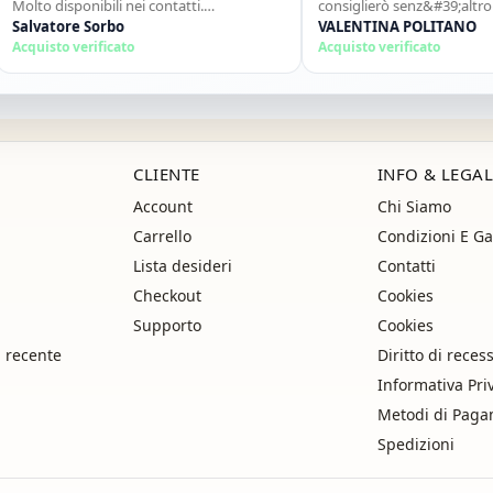
o disponibili nei contatti.
consiglierò senz&#39;altro e co
sigliato."
vatore Sorbo
ancora!"
VALENTINA POLITANO
uisto verificato
Acquisto verificato
CLIENTE
INFO & LEGAL
Account
Chi Siamo
Carrello
Condizioni E Ga
Lista desideri
Contatti
Checkout
Cookies
Supporto
Cookies
i recente
Diritto di reces
Informativa Pri
Metodi di Pag
Spedizioni