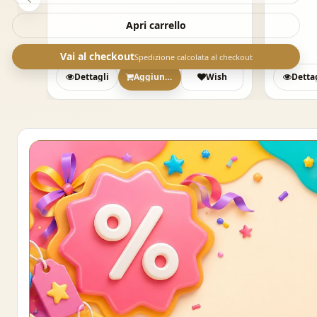
Apri carrello
Vai al checkout
Spedizione calcolata al checkout
sh
Dettagli
Aggiungi
Wish
Detta