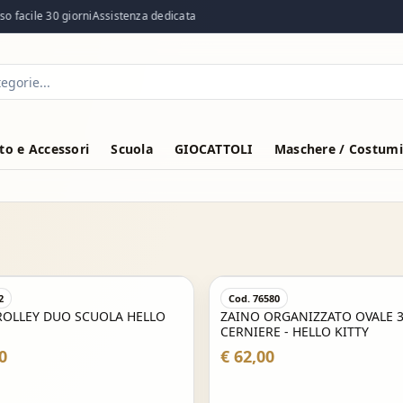
 facile 30 giorni
Assistenza dedicata
o e Accessori
Scuola
GIOCATTOLI
Maschere / Costumi
0
Cod. 76418
RGANIZZATO OVALE 3
PELUCHE A FORMA DI HOTDO
 - HELLO KITTY
CM
€ 17,99