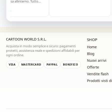
esa allinterno. Tutto
Molt
iglio vivamente. Grazie
Con
Sal
to
Acq
CARTOON WORLD S.R.L.
SHOP
Acquista in modo semplice e sicuro: pagamenti
Home
protetti, assistenza reale e spedizioni affidabili per
Blog
ogni ordine.
Nuovi arrivi
VISA
MASTERCARD
PAYPAL
BONIFICO
Offerte
Vendite flash
Prodotti visti d