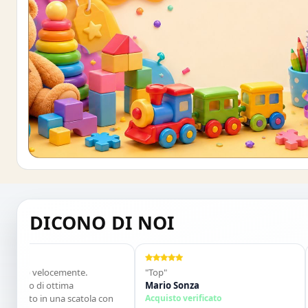
Buono sconto 10%
ISCRIVITI E OTTIENI SUBITO UNO SCONT
DICONO DI NOI
ato velocemente.
"Top"
"Ve
imo di ottima
Mario Sonza
arti
nato in una scatola con
Acquisto verificato
gio