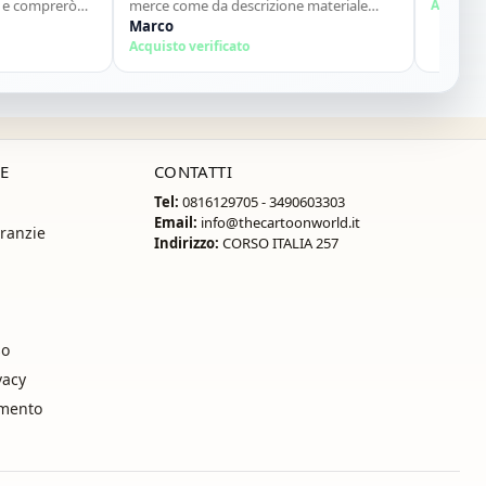
mprerò
merce come da descrizione materiale
Acquisto verif
ottimo...sito super consigliato"
Marco
Acquisto verificato
E
CONTATTI
Tel:
0816129705 - 3490603303
Email:
info@thecartoonworld.it
ranzie
Indirizzo:
CORSO ITALIA 257
so
vacy
amento