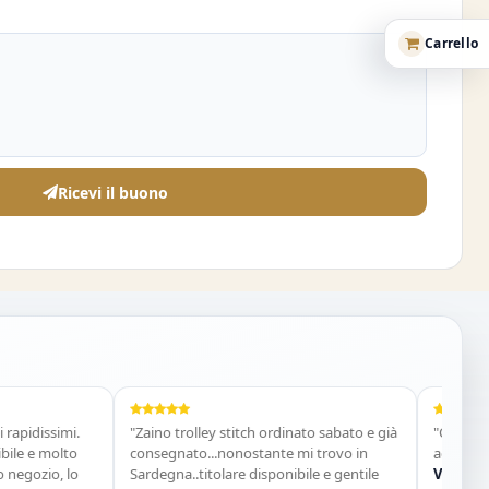
Carrello
Ricevi il buono
issimi.
"Zaino trolley stitch ordinato sabato e già
"Costume perf
e molto
consegnato...nonostante mi trovo in
acquisterò di 
zio, lo
Sardegna..titolare disponibile e gentile
Vania Escan