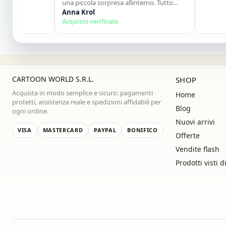
una piccola sorpresa allinterno. Tutto
perfetto. Lo consiglio vivamente. Grazie
Anna Krol
,alla prossima!"
Acquisto verificato
CARTOON WORLD S.R.L.
SHOP
Acquista in modo semplice e sicuro: pagamenti
Home
protetti, assistenza reale e spedizioni affidabili per
Blog
ogni ordine.
Nuovi arrivi
VISA
MASTERCARD
PAYPAL
BONIFICO
Offerte
Vendite flash
Prodotti visti d