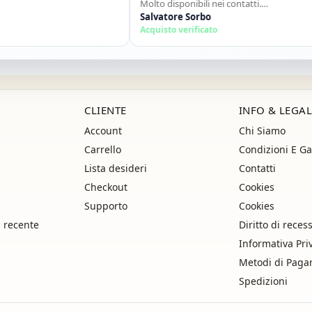
Molto disponibili nei contatti.
Consigliato."
Salvatore Sorbo
Acquisto verificato
CLIENTE
INFO & LEGAL
Account
Chi Siamo
Carrello
Condizioni E Ga
Lista desideri
Contatti
Checkout
Cookies
Supporto
Cookies
i recente
Diritto di reces
Informativa Pri
Metodi di Pag
Spedizioni