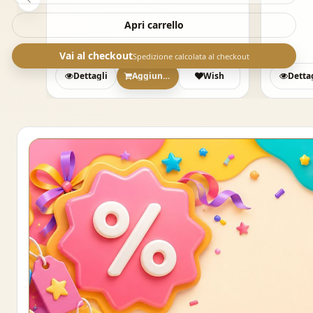
Apri carrello
Vai al checkout
Spedizione calcolata al checkout
sh
Dettagli
Aggiungi
Wish
Detta