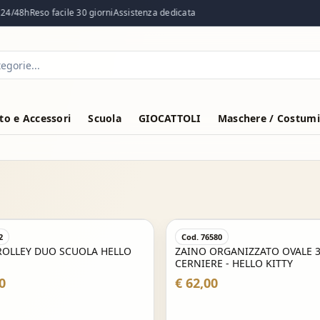
4/48h
Reso facile 30 giorni
Assistenza dedicata
o e Accessori
Scuola
GIOCATTOLI
Maschere / Costumi
2
Cod. 76580
ROLLEY DUO SCUOLA HELLO
ZAINO ORGANIZZATO OVALE 
CERNIERE - HELLO KITTY
0
€ 62,00