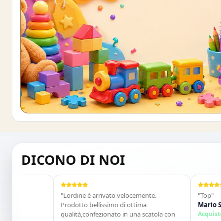
Buono sconto 10%
ISCRIVITI E OTTIENI SUBITO UNO SCONT
DICONO DI NOI
"Lordine è arrivato velocemente.
"Top"
Prodotto bellissimo di ottima
Mario Sonza
qualità,confezionato in una scatola con
Acquisto veri