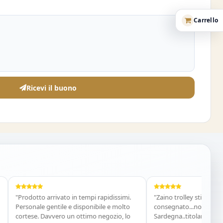
Carrello
Ricevi il buono
"Prodotto arrivato in tempi rapidissimi.
"Zaino trolley stitch ordinato
Personale gentile e disponibile e molto
consegnato...nonostante mi 
cortese. Davvero un ottimo negozio, lo
Sardegna..titolare disponibile