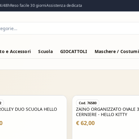
/48h
Reso facile 30 giorni
Assistenza dedicata
o e Accessori
Scuola
GIOCATTOLI
Maschere / Costumi
2
Cod. 76580
ROLLEY DUO SCUOLA HELLO
ZAINO ORGANIZZATO OVALE 
CERNIERE - HELLO KITTY
0
€ 62,00