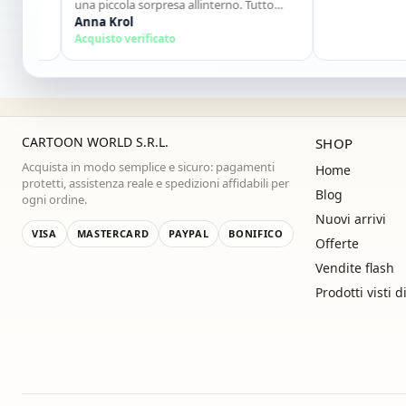
una piccola sorpresa allinterno. Tutto
perfetto. Lo consiglio vivamente. Grazie
Anna Krol
,alla prossima!"
Acquisto verificato
CARTOON WORLD S.R.L.
SHOP
Acquista in modo semplice e sicuro: pagamenti
Home
protetti, assistenza reale e spedizioni affidabili per
Blog
ogni ordine.
Nuovi arrivi
VISA
MASTERCARD
PAYPAL
BONIFICO
Offerte
Vendite flash
Prodotti visti d