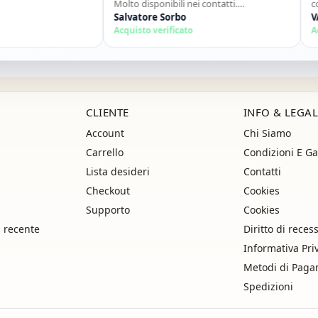
Molto disponibili nei contatti.
consigl
Consigliato."
Salvatore Sorbo
ancora
VALEN
Acquisto verificato
Acquist
CLIENTE
INFO & LEGAL
Account
Chi Siamo
Carrello
Condizioni E Ga
Lista desideri
Contatti
Checkout
Cookies
Supporto
Cookies
i recente
Diritto di reces
Informativa Pri
Metodi di Pag
Spedizioni