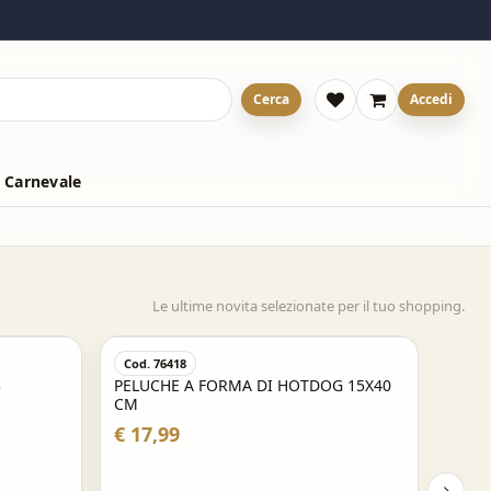
Cerca
Accedi
 Carnevale
Le ultime novita selezionate per il tuo shopping.
Cod. 76418
3
PELUCHE A FORMA DI HOTDOG 15X40
CM
€ 17,99