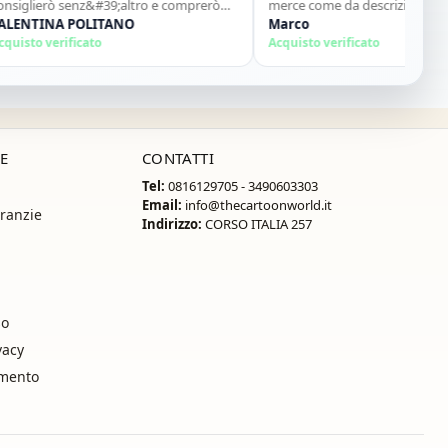
ierò senz&#39;altro e comprerò
merce come da descrizione materia
!"
TINA POLITANO
ottimo...sito super consigliato"
Marco
o verificato
Acquisto verificato
E
CONTATTI
Tel:
0816129705 - 3490603303
Email:
info@thecartoonworld.it
ranzie
Indirizzo:
CORSO ITALIA 257
so
vacy
amento