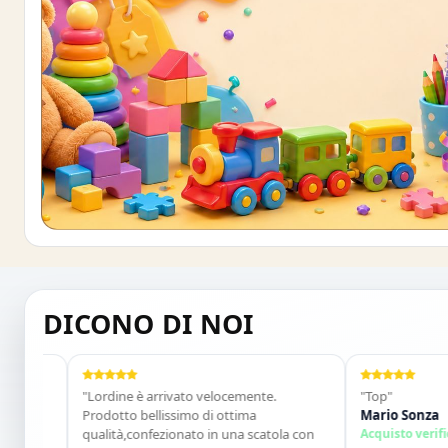
Buono sconto 10%
ISCRIVITI E OTTIENI SUBITO UNO SCONT
DICONO DI NOI
"Lordine è arrivato velocemente.
"Top"
Prodotto bellissimo di ottima
Mario Sonza
qualità,confezionato in una scatola con
Acquisto verificato