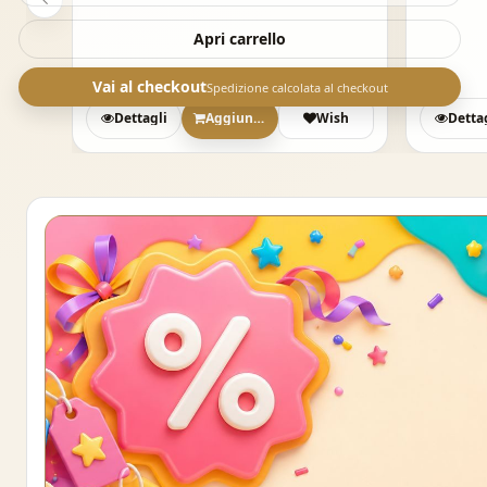
Apri carrello
Vai al checkout
Spedizione calcolata al checkout
sh
Dettagli
Aggiungi
Wish
Detta