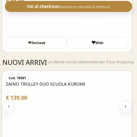
€ 38,00
Vai al checkout
Spedizione calcolata al checkout
Dettagli
Wish
NUOVI ARRIVI
Le ultime novita selezionate per il tuo shopping.
Acquisto Veloce
Cod. 76581
ZAINO TROLLEY DUO SCUOLA KUROMI
€ 139,00