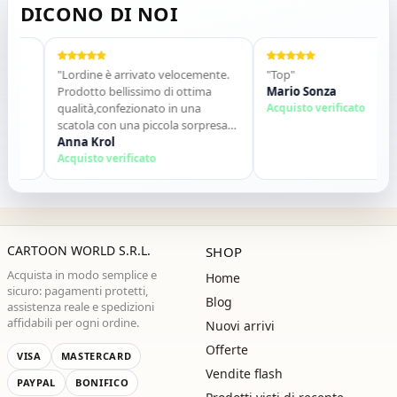
DICONO DI NOI
"Lordine è arrivato velocemente.
"Top"
Prodotto bellissimo di ottima
Mario Sonza
qualità,confezionato in una
Acquisto verificato
scatola con una piccola sorpresa
allinterno. Tutto perfetto. Lo
Anna Krol
consiglio vivamente. Grazie ,alla
Acquisto verificato
prossima!"
CARTOON WORLD S.R.L.
SHOP
Acquista in modo semplice e
Home
sicuro: pagamenti protetti,
Blog
assistenza reale e spedizioni
affidabili per ogni ordine.
Nuovi arrivi
Offerte
VISA
MASTERCARD
Vendite flash
PAYPAL
BONIFICO