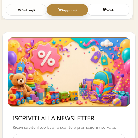
Dettagli
Aggiungi
Wish
Buono sconto 10%
ISCRIVITI ALLA NEWSLETTER
ISCRIVITI E OTTIENI SUBITO UNO
Ricevi subito il tuo buono sconto e promozioni riservate.
SCONTO DEL 10%