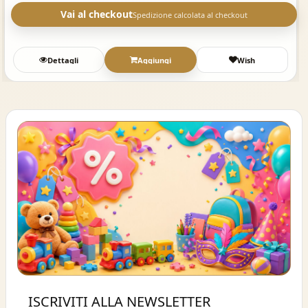
Vai al checkout
Spedizione calcolata al checkout
Dettagli
Aggiungi
Wish
Buono sconto 10%
ISCRIVITI ALLA NEWSLETTER