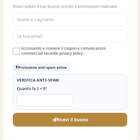
ISCRIVITI E OTTIENI SUBITO UNO
Ricevi subito il tuo buono sconto e promozioni riservate.
SCONTO DEL 10%
Acconsento a ricevere il coupon e comunicazioni
commerciali secondo privacy policy.
Protezione anti-spam attiva
VERIFICA ANTI-SPAM
Quanto fa 2 + 9?
Ricevi il buono