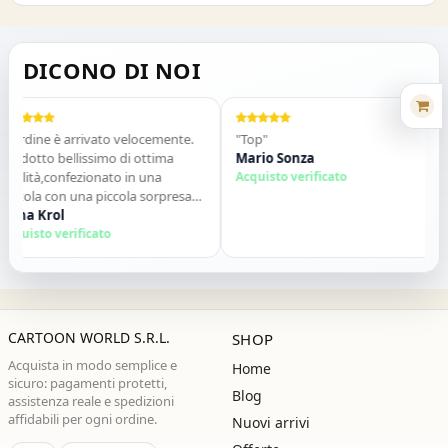
DICONO DI NOI
Lordine è arrivato velocemente.
"Top"
rodotto bellissimo di ottima
Mario Sonza
ualità,confezionato in una
Acquisto verificato
catola con una piccola sorpresa
linterno. Tutto perfetto. Lo
nna Krol
nsiglio vivamente. Grazie ,alla
cquisto verificato
rossima!"
CARTOON WORLD S.R.L.
SHOP
Acquista in modo semplice e
Home
sicuro: pagamenti protetti,
Blog
assistenza reale e spedizioni
affidabili per ogni ordine.
Nuovi arrivi