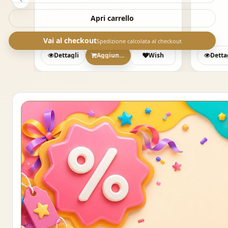
Apri carrello
Vai al checkout
Spedizione calcolata al checkout
sh
Dettagli
Aggiungi
Wish
Detta