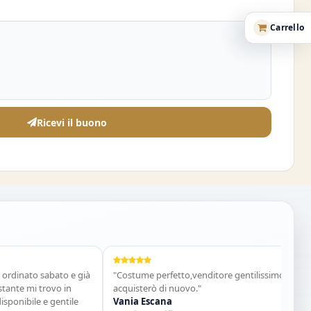
Carrello
Ricevi il buono
nato sabato e già
"Costume perfetto,venditore gentilissimo
"Puntual
mi trovo in
acquisterò di nuovo."
Katia
bile e gentile
Vania Escana
Acquist