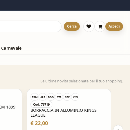
Cerca
Accedi
 Carnevale
Le ultime novita selezionate per il tuo shopping.
TRM
ALP
BOO
STA
GEE
KIN
Cod. 76719
CM 1899
BORRACCIA IN ALLUMINIO KINGS
LEAGUE
€ 22,00