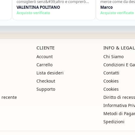
consiglierò senz&#39;altro e comprerò
merce come da descrizio
ancora!"
VALENTINA POLITANO
ottimo...sito super consig
Marco
Acquisto verificato
Acquisto verificato
CLIENTE
INFO & LEGAL
Account
Chi Siamo
Carrello
Condizioni E Ga
Lista desideri
Contatti
Checkout
Cookies
Supporto
Cookies
i recente
Diritto di reces
Informativa Pri
Metodi di Pag
Spedizioni