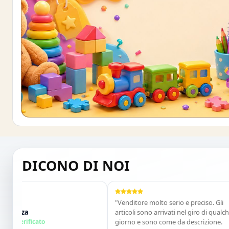
Buono sconto 10%
ISCRIVITI E OTTIENI SUBITO UNO SCONT
DICONO DI NOI
"Venditore molto serio e preciso. Gli
nza
articoli sono arrivati nel giro di qualche
erificato
giorno e sono come da descrizione.