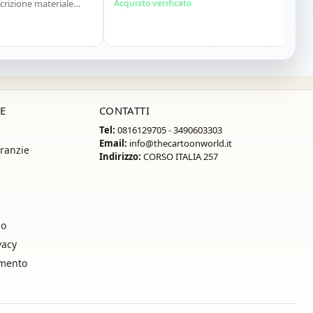
ne materiale
Acquisto verificato
liato"
E
CONTATTI
Tel:
0816129705 - 3490603303
Email:
info@thecartoonworld.it
ranzie
Indirizzo:
CORSO ITALIA 257
so
vacy
amento