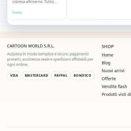
 sorpresa allinterno. Tutto
o consiglio vivamente. Grazie
ma!"
rificato
CARTOON WORLD S.R.L.
SHOP
Acquista in modo semplice e sicuro: pagamenti
Home
protetti, assistenza reale e spedizioni affidabili per
Blog
ogni ordine.
Nuovi arrivi
VISA
MASTERCARD
PAYPAL
BONIFICO
Offerte
Vendite flash
Prodotti visti d