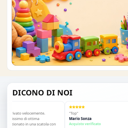
Buono sconto 10%
ISCRIVITI E OTTIENI SUBITO UNO SCONT
DICONO DI NOI
arrivato velocemente.
"Top"
llissimo di ottima
Mario Sonza
fezionato in una scatola con
Acquisto verificato