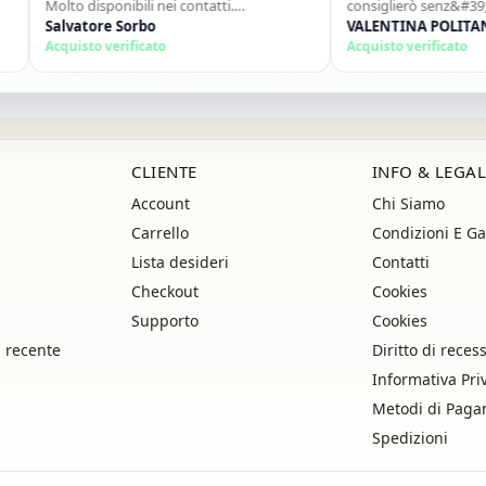
Molto disponibili nei contatti.
consiglierò senz&#39;altr
Consigliato."
Salvatore Sorbo
ancora!"
VALENTINA POLITANO
Acquisto verificato
Acquisto verificato
CLIENTE
INFO & LEGAL
Account
Chi Siamo
Carrello
Condizioni E Ga
Lista desideri
Contatti
Checkout
Cookies
Supporto
Cookies
i recente
Diritto di reces
Informativa Pri
Metodi di Pag
Spedizioni