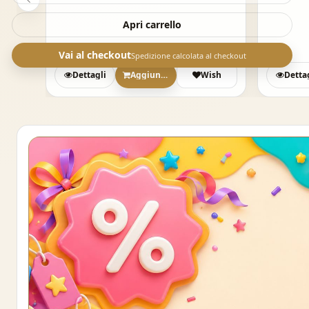
Apri carrello
Vai al checkout
Spedizione calcolata al checkout
sh
Dettagli
Aggiungi
Wish
Detta