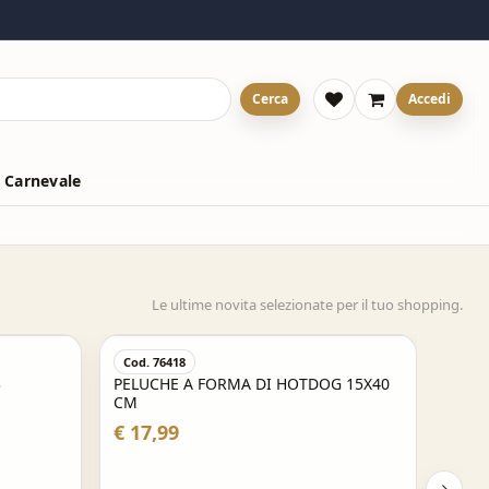
Cerca
Accedi
 Carnevale
Le ultime novita selezionate per il tuo shopping.
Cod. 76418
3
PELUCHE A FORMA DI HOTDOG 15X40
CM
€ 17,99