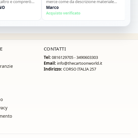
o e comprerò
merce come da descrizione materiale
Acquisto
ottimo...sito super consigliato"
Marco
Acquisto verificato
E
CONTATTI
Tel:
0816129705 - 3490603303
Email:
info@thecartoonworld.it
ranzie
Indirizzo:
CORSO ITALIA 257
so
vacy
amento