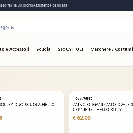
so facile 30 giorni
Assistenza dedicata
o e Accessori
Scuola
GIOCATTOLI
Maschere / Costumi
2
Cod. 76580
ROLLEY DUO SCUOLA HELLO
ZAINO ORGANIZZATO OVALE 
CERNIERE - HELLO KITTY
0
€ 62,00