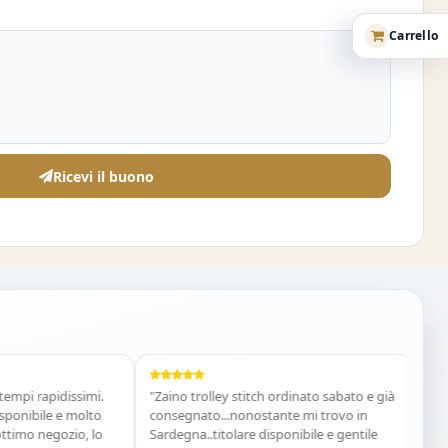
Carrello
Ricevi il buono
 rapidissimi.
"Zaino trolley stitch ordinato sabato e già
"Costume
bile e molto
consegnato...nonostante mi trovo in
acquiste
 negozio, lo
Sardegna..titolare disponibile e gentile
Vania E