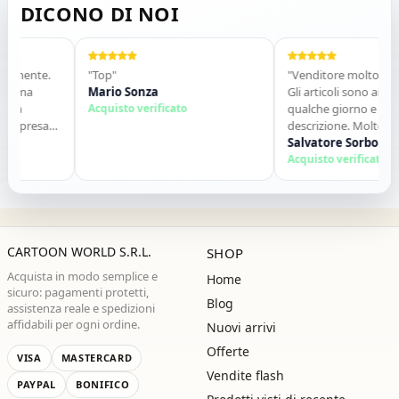
DICONO DI NOI
cemente.
"Top"
"Venditore molto serio 
tima
Mario Sonza
Gli articoli sono arrivati
na
Acquisto verificato
qualche giorno e sono
orpresa
descrizione. Molto dispo
. Lo
contatti. Consigliato."
Salvatore Sorbo
e ,alla
Acquisto verificato
CARTOON WORLD S.R.L.
SHOP
Acquista in modo semplice e
Home
sicuro: pagamenti protetti,
Blog
assistenza reale e spedizioni
affidabili per ogni ordine.
Nuovi arrivi
Offerte
VISA
MASTERCARD
Vendite flash
PAYPAL
BONIFICO