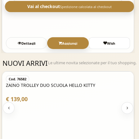
Vai al checkout
Spedizione calcolata al checkout
Dettagli
Aggiungi
Wish
NUOVI ARRIVI
Le ultime novita selezionate per il tuo shopping.
Acquisto Veloce
Cod. 76582
ZAINO TROLLEY DUO SCUOLA HELLO KITTY
€ 139,00