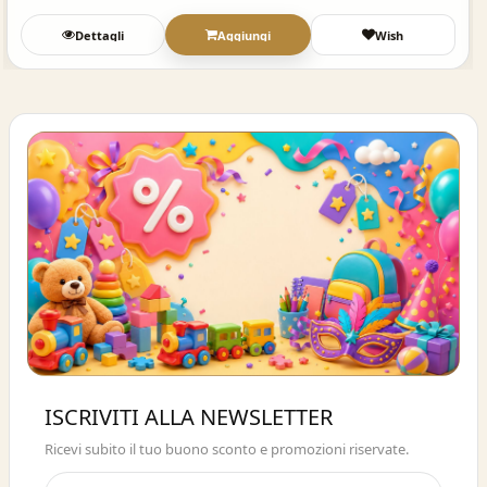
Dettagli
Aggiungi
Wish
Buono sconto 10%
ISCRIVITI ALLA NEWSLETTER
ISCRIVITI E OTTIENI SUBITO UNO
Ricevi subito il tuo buono sconto e promozioni riservate.
SCONTO DEL 10%