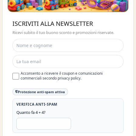
Buono sconto 10%
ISCRIVITI ALLA NEWSLETTER
ISCRIVITI E OTTIENI SUBITO UNO
Ricevi subito il tuo buono sconto e promozioni riservate.
SCONTO DEL 10%
Acconsento a ricevere il coupon e comunicazioni
commerciali secondo privacy policy.
Protezione anti-spam attiva
VERIFICA ANTI-SPAM
Quanto fa 4 + 4?