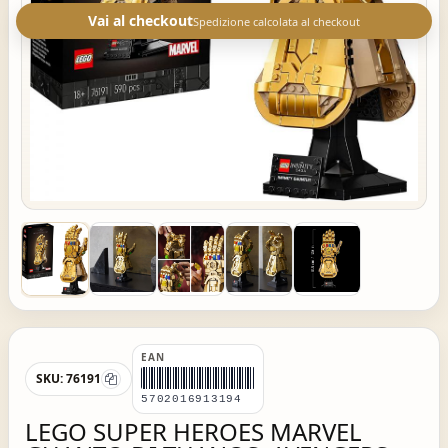
Vai al checkout
Spedizione calcolata al checkout
EAN
SKU:
76191
5702016913194
LEGO SUPER HEROES MARVEL