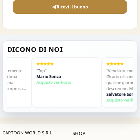
Ricevi il buono
DICONO DI NOI
ocemente.
"Top"
"Venditore molto serio
ttima
Mario Sonza
Gli articoli sono arrivat
una
Acquisto verificato
qualche giorno e son
sorpresa
descrizione. Molto disp
o. Lo
contatti. Consigliato."
Salvatore Sorbo
ie ,alla
Acquisto verificato
CARTOON WORLD S.R.L.
SHOP