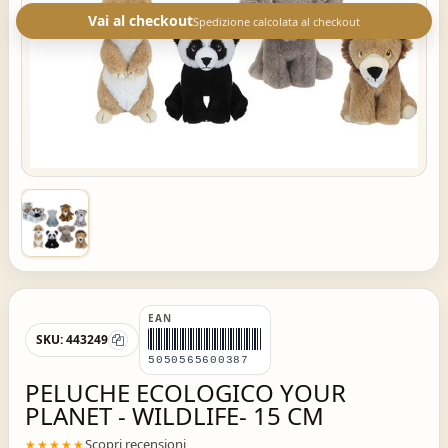
Vai al checkout
Spedizione calcolata al checkout
EAN
SKU:
443249
5050565600387
PELUCHE ECOLOGICO YOUR
PLANET - WILDLIFE- 15 CM
Scopri recensioni
★★★★★