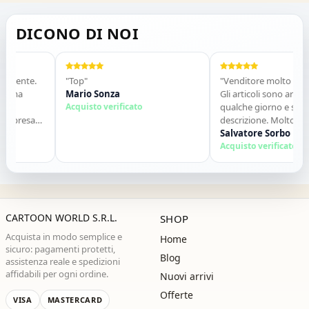
DICONO DI NOI
ente.
"Top"
"Venditore molto serio e p
a
Mario Sonza
Gli articoli sono arrivati nel
Acquisto verificato
qualche giorno e sono co
resa
descrizione. Molto disponib
contatti. Consigliato."
Salvatore Sorbo
alla
Acquisto verificato
CARTOON WORLD S.R.L.
SHOP
Acquista in modo semplice e
Home
sicuro: pagamenti protetti,
Blog
assistenza reale e spedizioni
affidabili per ogni ordine.
Nuovi arrivi
Offerte
VISA
MASTERCARD