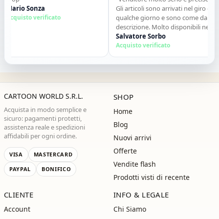
rio Sonza
Gli articoli sono arrivati nel giro di
quisto verificato
qualche giorno e sono come da
descrizione. Molto disponibili nei
contatti. Consigliato."
Salvatore Sorbo
Acquisto verificato
CARTOON WORLD S.R.L.
SHOP
Acquista in modo semplice e
Home
sicuro: pagamenti protetti,
Blog
assistenza reale e spedizioni
affidabili per ogni ordine.
Nuovi arrivi
Offerte
VISA
MASTERCARD
Vendite flash
PAYPAL
BONIFICO
Prodotti visti di recente
CLIENTE
INFO & LEGALE
Account
Chi Siamo