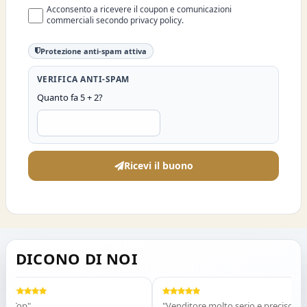
Acconsento a ricevere il coupon e comunicazioni
commerciali secondo privacy policy.
Protezione anti-spam attiva
VERIFICA ANTI-SPAM
Quanto fa 5 + 2?
Ricevi il buono
DICONO DI NOI
op"
"Venditore molto serio e preciso.