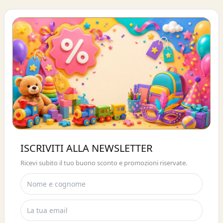
Buono sconto 10%
ISCRIVITI ALLA NEWSLETTER
ISCRIVITI E OTTIENI SUBITO UNO
Ricevi subito il tuo buono sconto e promozioni riservate.
SCONTO DEL 10%