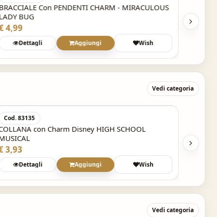
BRACCIALE Con PENDENTI CHARM - MIRACULOUS
BRACCI
LADY BUG
PONY
€ 4,99
€ 7,99
Dettagli
Aggiungi
Wish
Vedi categoria
Cod. 83135
COLLANA con Charm Disney HIGH SCHOOL
MUSICAL
€ 3,93
Dettagli
Aggiungi
Wish
Vedi categoria
Acquisto Veloce