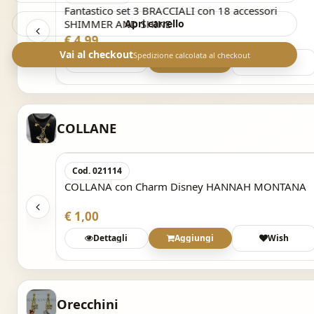
r And
Fantastico set 3 BRACCIALI con 18 accessori
SHIMMER AND SHINE
Apri carrello
€ 4,99
Vai al checkout
Spedizione calcolata al checkout
sh
Dettagli
Aggiungi
Wish
COLLANE
Cod. 021114
NTANA
COLLANA con Charm Disney HANNAH MONTANA
€ 1,00
sh
Dettagli
Aggiungi
Wish
Orecchini