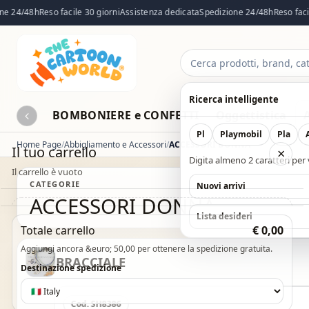
e 24/48h
Reso facile 30 giorni
Assistenza dedicata
Spedizione 24/48h
Reso facile
Cerca
prodotti
Ricerca intelligente
BOMBONIERE e CONFETTI
Oggettistica
Pl
Playmobil
Pla
Home Page
Abbigliamento e Accessori
ACCESSORI DONNA
Il tuo carrello
×
Digita almeno 2 caratteri per v
Il carrello è vuoto
CATEGORIE
Nuovi arrivi
ACCESSORI DONNA
Il carrello è vuoto. Esplora il catalogo e aggiungi i
Lista desideri
Totale carrello
€ 0,00
prodotti che desideri.
Aggiungi ancora &euro; 50,00 per ottenere la spedizione gratuita.
BRACCIALE
Vai al catalogo
Destinazione spedizione
Cod. SH8386