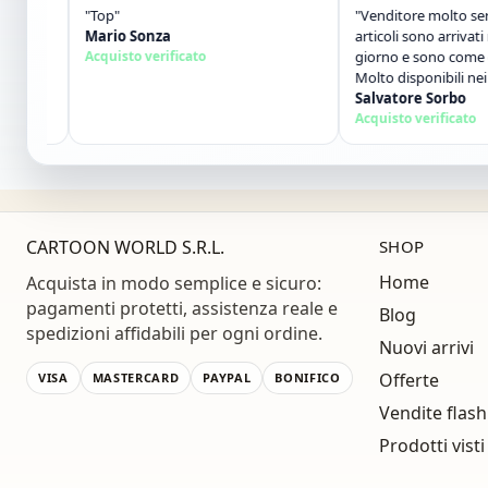
"Top"
"Venditore molto serio e pr
Mario Sonza
articoli sono arrivati nel gi
Acquisto verificato
giorno e sono come da des
Molto disponibili nei contat
Consigliato."
Salvatore Sorbo
Acquisto verificato
CARTOON WORLD S.R.L.
SHOP
Home
Acquista in modo semplice e sicuro:
pagamenti protetti, assistenza reale e
Blog
spedizioni affidabili per ogni ordine.
Nuovi arrivi
Offerte
VISA
MASTERCARD
PAYPAL
BONIFICO
Vendite flash
Prodotti visti