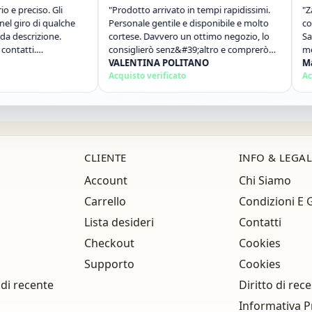
eciso. Gli
"Prodotto arrivato in tempi rapidissimi.
"Zaino tr
ro di qualche
Personale gentile e disponibile e molto
consegna
crizione.
cortese. Davvero un ottimo negozio, lo
Sardegna.
ti.
consiglierò senz&#39;altro e comprerò
merce co
ancora!"
VALENTINA POLITANO
ottimo...
Marco
Acquisto verificato
Acquisto
CLIENTE
INFO & LEGAL
Account
Chi Siamo
Carrello
Condizioni E 
Lista desideri
Contatti
Checkout
Cookies
Supporto
Cookies
 di recente
Diritto di rec
Informativa P