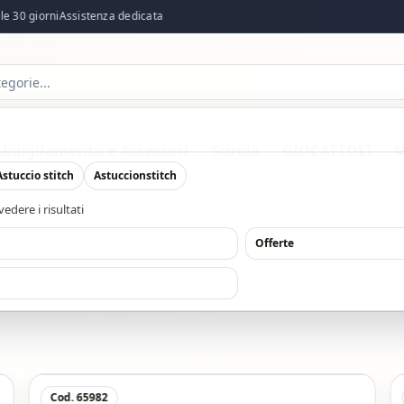
 30 giorni
Assistenza dedicata
Abbigliamento e Accessori
Scuola
GIOCATTOLI
M
Astuccio stitch
Astuccionstitch
edere i risultati
Offerte
Acquisto Veloce
Cod. 65982