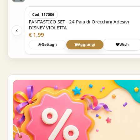
Cod. 117006
vi
FANTASTICO SET - 24 Paia di Orecchini Adesivi
DISNEY VIOLETTA
€ 1,99
sh
Dettagli
Aggiungi
Wish