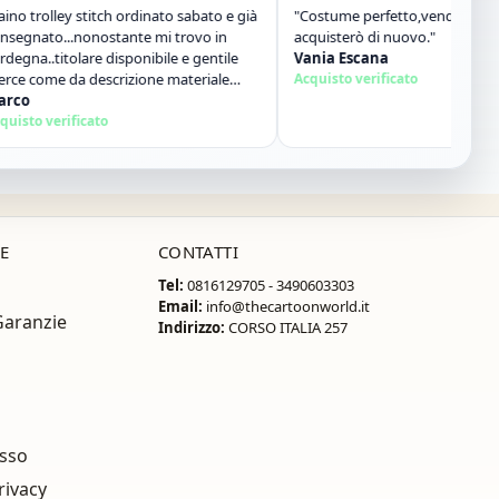
olley stitch ordinato sabato e già
"Costume perfetto,venditore gentilis
to...nonostante mi trovo in
acquisterò di nuovo."
.titolare disponibile e gentile
Vania Escana
me da descrizione materiale
Acquisto verificato
sito super consigliato"
 verificato
E
CONTATTI
Tel:
0816129705 - 3490603303
Email:
info@thecartoonworld.it
Garanzie
Indirizzo:
CORSO ITALIA 257
esso
rivacy