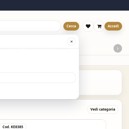
Cerca
Accedi
×
aschere / Costumi Carnevale
Vedi categoria
Cod. KE8385
Cod. 9