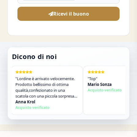
Ricevi il buono
Dicono di noi
"Lordine è arrivato velocemente.
"Top"
Prodotto bellissimo di ottima
Mario Sonza
qualità,confezionato in una
Acquisto verificato
scatola con una piccola sorpresa
allinterno. Tutto perfetto. Lo
Anna Krol
consiglio vivamente. Grazie ,alla
Acquisto verificato
prossima!"