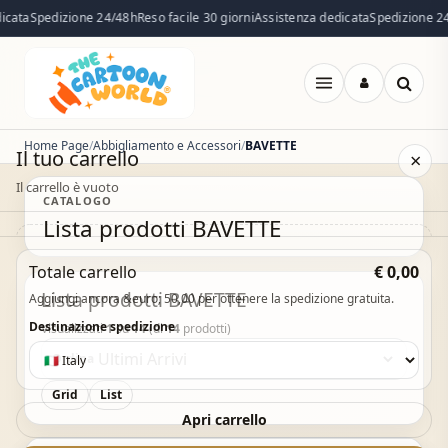
cata
Spedizione 24/48h
Reso facile 30 giorni
Assistenza dedicata
Spedizione 24
Apri
menu
Home Page
Abbigliamento e Accessori
BAVETTE
Il tuo carrello
×
Il carrello è vuoto
CATALOGO
Lista prodotti BAVETTE
Il carrello è vuoto. Esplora il catalogo e aggiungi i
Totale carrello
€ 0,00
prodotti che desideri.
Lista prodotti BAVETTE
Aggiungi ancora &euro; 50,00 per ottenere la spedizione gratuita.
Vai al catalogo
Destinazione spedizione
Visualizzati
1
su
14
(di
14
prodotti)
Ordina
Grid
List
Acquisto Veloce
Apri carrello