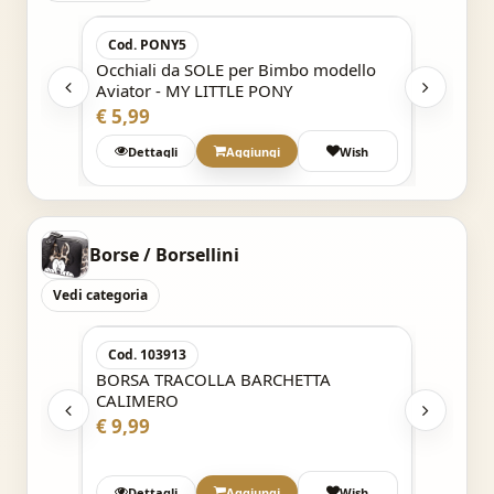
Cod. PONY5
Cod. 
OL
Occhiali da SOLE per Bimbo modello
Occhia
Aviator - MY LITTLE PONY
POOH -
€ 5,99
€ 8,57
Wish
Dettagli
Aggiungi
Wish
Det
Borse / Borsellini
Vedi categoria
Acquisto Veloce
Cod. 103913
Cod. 3
BORSA TRACOLLA BARCHETTA
MARSUP
CALIMERO
- Malef
€ 9,99
€ 11,9
h
Dettagli
Aggiungi
Wish
Det