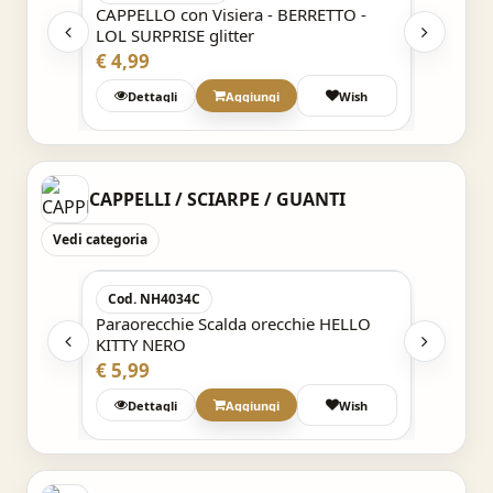
TO -
CAPPELLO con Visiera - BERRETTO -
CAPPEL
LOL SURPRISE glitter
LOL SU
€ 4,99
€ 4,99
Wish
Dettagli
Aggiungi
Wish
Det
CAPPELLI / SCIARPE / GUANTI
Vedi categoria
Acquisto Veloce
Cod. NH4034C
Cod. 
Paraorecchie Scalda orecchie HELLO
Paraor
KITTY NERO
KITTY 
€ 5,99
€ 5,99
h
Dettagli
Aggiungi
Wish
Det