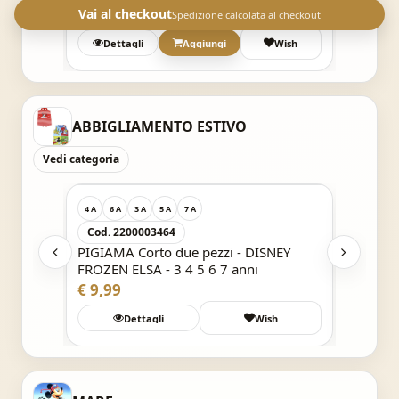
€ 29,90
Vai al checkout
Spedizione calcolata al checkout
h
Dettagli
Aggiungi
Wish
ABBIGLIAMENTO ESTIVO
Vedi categoria
Acquisto Veloce
4 A
6 A
3 A
5 A
7 A
4 A
6 A
Cod. 2200003464
Cod. 
e da 2
PIGIAMA Corto due pezzi - DISNEY
PIGIAM
FROZEN ELSA - 3 4 5 6 7 anni
MINNIE
€ 9,99
€ 12,9
h
Dettagli
Wish