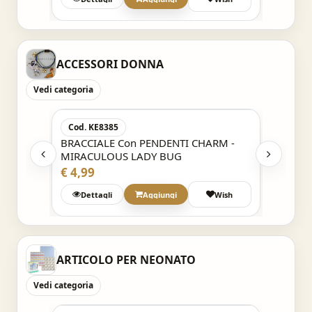
ACCESSORI DONNA
Vedi categoria
Acquisto Veloce
Cod. KE8385
Cod. 9
RM -
BRACCIALE Con PENDENTI CHARM -
BRACCI
MIRACULOUS LADY BUG
MY LIT
€ 4,99
€ 7,99
h
Dettagli
Aggiungi
Wish
ARTICOLO PER NEONATO
Vedi categoria
Acquisto Veloce