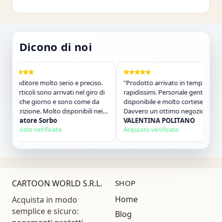
Dicono di noi
ditore molto serio e preciso.
"Prodotto arrivato in tempi
rticoli sono arrivati nel giro di
rapidissimi. Personale gentile e
che giorno e sono come da
disponibile e molto cortese.
rizione. Molto disponibili nei
Davvero un ottimo negozio, lo
atti. Consigliato."
atore Sorbo
consiglierò senz&#39;altro e
VALENTINA POLITANO
isto verificato
comprerò ancora!"
Acquisto verificato
CARTOON WORLD S.R.L.
SHOP
Home
Acquista in modo
semplice e sicuro:
Blog