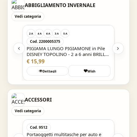
ABBIGLIAMENTO INVERNALE
Vedi categoria
Acquisto Veloce
2 A
4 A
6 A
3 A
5 A
2 A
4 A
Cod. 2200005375
Cod. 2
PIGIAMA LUNGO PIGIAMONE in Pile
PIGIAM
DISNEY TOPOLINO - 2 a 6 anni BRILLA
DISNEY
AL BUIO
€ 15,99
€ 12,9
h
Dettagli
Wish
ACCESSORI
Vedi categoria
Acquisto Veloce
Cod. 9512
Cod. 9
a per
Portaoggetti multitasche per auto e
Portaog