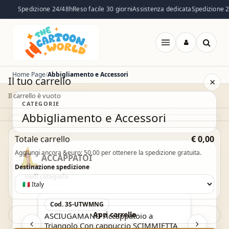
Spedizione 24/48h
Reso facile 30 giorni
Assistenza dedicata
Spedizione 24
Apri
menu
Home Page
Abbigliamento e Accessori
Il tuo carrello
×
Il carrello è vuoto
CATEGORIE
Abbigliamento e Accessori
Il carrello è vuoto. Esplora il catalogo e aggiungi i
Totale carrello
€ 0,00
prodotti che desideri.
Aggiungi ancora &euro; 50,00 per ottenere la spedizione gratuita.
ACCAPPATOI
Vai al catalogo
Destinazione spedizione
Vedi categoria
Acquisto Veloce
Cod. 3S-UTWMNG
Apri carrello
n
ASCIUGAMANO Accappatoio a
Triangolo Con cappuccio SCIMMIETTA