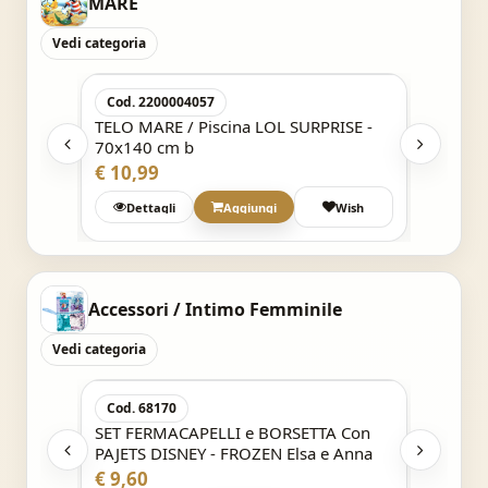
MARE
Vedi categoria
Acquisto Veloce
Cod. 2200004057
Cod. 2
ISE -
TELO MARE / Piscina LOL SURPRISE -
TELO M
70x140 cm b
70x140
€ 10,99
€ 8,99
Wish
Dettagli
Aggiungi
Wish
Det
Accessori / Intimo Femminile
Vedi categoria
Acquisto Veloce
Cod. 68170
Cod. 6
 Con
SET FERMACAPELLI e BORSETTA Con
FERMA
PAJETS DISNEY - FROZEN Elsa e Anna
ELASTI
Anna
€ 9,60
€ 6,99