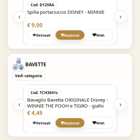
Cod. D125RA
 DISNEY
Spilla portaciuccio DISNEY - MINNIE
€ 9,00
Wish
Dettagli
Aggiungi
Wish
BAVETTE
Vedi categoria
Acquisto Veloce
Cod. TCH3641s
Cod. 
ney -
Bavaglio Bavetta ORIGINALE Disney -
Bavagl
WINNIE THE POOH e TIGRO - giallo
WINNIE
€ 4,49
€ 4,49
Wish
Dettagli
Aggiungi
Wish
Det