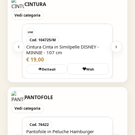
CINTURA
Vedi categoria
Acquisto Veloce
Cod. C
UNI
Cinta CIN
Cod. 104725/M
PAPERI
Y -
Cintura Cinta in Similpelle DISNEY -
€ 4,99
MINNIE - 107 cm
€ 19,00
h
Dettagli
Wish
Det
PANTOFOLE
Vedi categoria
Acquisto Veloce
Cod. 76422
Cod. 7
Pantofole in Peluche Hamburger
Pantofo