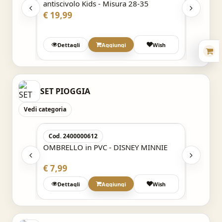
antiscivolo Kids - Misura 28-35
Misura
€ 19,99
€ 19,9
Wish
Dettagli
Aggiungi
Wish
Det
SET PIOGGIA
Vedi categoria
Acquisto Veloce
Cod. 2400000612
Cod. 2
DISNEY
OMBRELLO in PVC - DISNEY MINNIE
OMBREL
STITCH
€ 7,99
€ 9,99
Wish
Dettagli
Aggiungi
Wish
Det