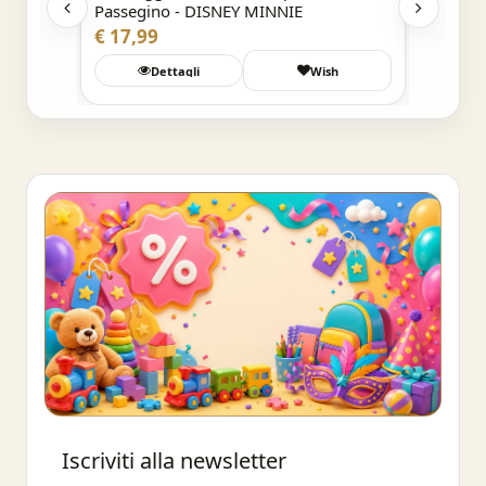
Passegino - DISNEY MINNIE
Passeg
€ 17,99
€ 17,9
h
Dettagli
Wish
Buono sconto 10%
Iscriviti alla newsletter
Iscriviti e ottieni subito uno sconto