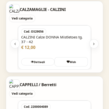
CALZAMAGLIE - CALZINI
Vedi categoria
Acquisto Veloce
Cod. OS29056
Cod. 
le tg.
CALZINI Calze DONNA Mistletoes tg.
CALZIN
37 - 42
tg. 37 
€ 12,00
€ 12,0
Wish
Dettagli
Wish
CAPPELLI / Berretti
Vedi categoria
Acquisto Veloce
Cod. 2200004089
Cod. 2