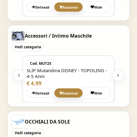
Wish
Dettagli
Aggiungi
Wish
Det
Accessori / Intimo Maschile
Vedi categoria
Acquisto Veloce
Cod. MUT25
Cod. 
SLIP Mutandina DISNEY - TOPOLINO -
PARIGA
4-5 Anni
DISNEY
€ 4,99
€ 4,99
Wish
Dettagli
Aggiungi
Wish
Det
OCCHIALI DA SOLE
Vedi categoria
Acquisto Veloce