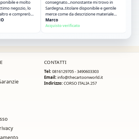
bile e molto
consegnato...nonostante mi trovo in
acquiste
 negozio, lo
Sardegna..titolare disponibile e gentile
Vania E
o e comprerò
merce come da descrizione materiale
Acquisto 
ottimo...sito super consigliato"
Marco
Acquisto verificato
E
CONTATTI
Tel:
0816129705 - 3490603303
Email:
info@thecartoonworld.it
Garanzie
Indirizzo:
CORSO ITALIA 257
esso
rivacy
gamento