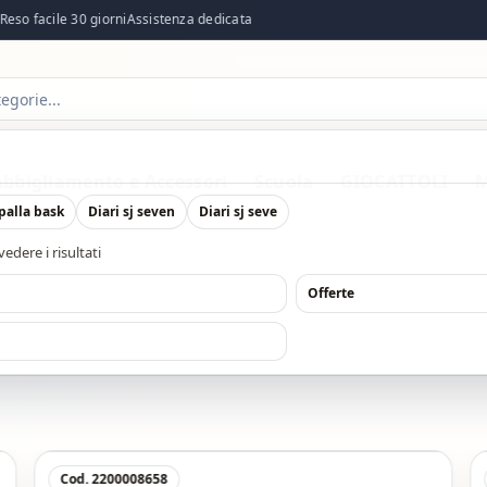
eso facile 30 giorni
Assistenza dedicata
Abbigliamento e Accessori
Scuola
GIOCATTOLI
M
 palla bask
Diari sj seven
Diari sj seve
edere i risultati
Offerte
Cod. 2200008658