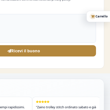
Carrello
Ricevi il buono
 rapidissimi.
"Zaino trolley stitch ordinato sabato e già
"Costume