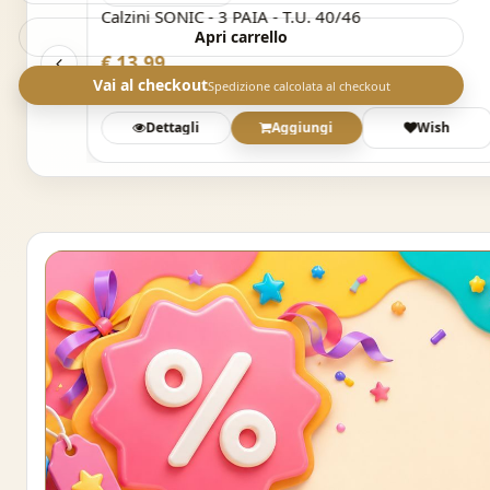
Calzini SONIC - 3 PAIA - T.U. 40/46
Apri carrello
€ 13,99
Vai al checkout
Spedizione calcolata al checkout
sh
Dettagli
Aggiungi
Wish