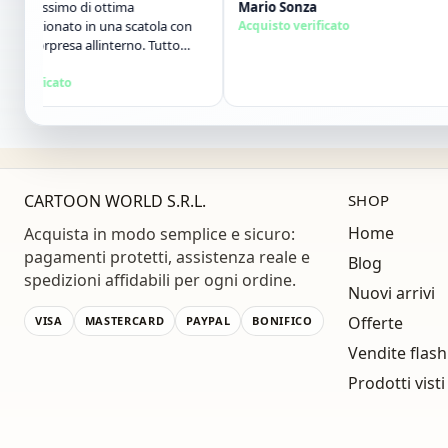
llissimo di ottima
Mario Sonza
fezionato in una scatola con
Acquisto verificato
sorpresa allinterno. Tutto
o consiglio vivamente. Grazie
ma!"
rificato
CARTOON WORLD S.R.L.
SHOP
Home
Acquista in modo semplice e sicuro:
pagamenti protetti, assistenza reale e
Blog
spedizioni affidabili per ogni ordine.
Nuovi arrivi
Offerte
VISA
MASTERCARD
PAYPAL
BONIFICO
Vendite flash
Prodotti visti