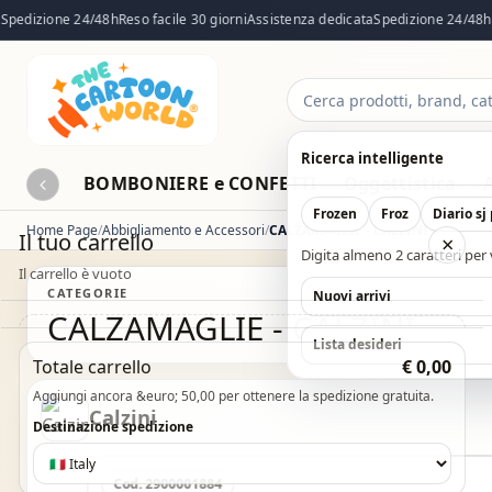
pedizione 24/48h
Reso facile 30 giorni
Assistenza dedicata
Spedizione 24/48h
R
Cerca
prodotti
Ricerca intelligente
BOMBONIERE e CONFETTI
Oggettistica
Frozen
Froz
Diario sj
Home Page
Abbigliamento e Accessori
CALZAMAGLIE - CALZINI
Il tuo carrello
×
Digita almeno 2 caratteri per v
Il carrello è vuoto
CATEGORIE
Nuovi arrivi
CALZAMAGLIE - CALZINI
Il carrello è vuoto. Esplora il catalogo e aggiungi i
Lista desideri
Totale carrello
€ 0,00
prodotti che desideri.
Aggiungi ancora &euro; 50,00 per ottenere la spedizione gratuita.
Calzini
Vai al catalogo
Destinazione spedizione
Cod. 2900001884