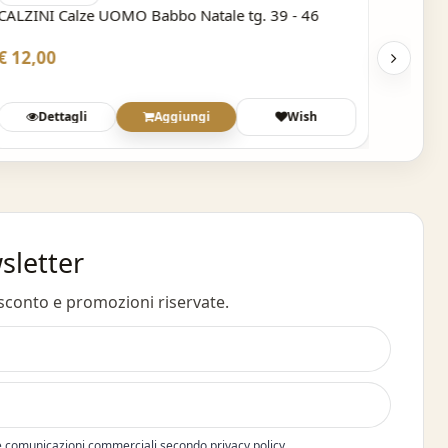
CALZINI Calze UOMO Babbo Natale tg. 39 - 46
CALZIN
€ 12,00
€ 12,
Dettagli
Aggiungi
Wish
wsletter
 sconto e promozioni riservate.
e comunicazioni commerciali secondo privacy policy.