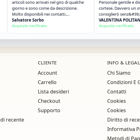
articoli sono arrivati nel giro di qualche
Personale gentile e disponi
giorno e sono come da descrizione.
cortese. Davvero un ottimo
Molto disponibili nei contatti.
consiglierò senz&#39;altr
Consigliato."
Salvatore Sorbo
ancora!"
VALENTINA POLITANO
Acquisto verificato
Acquisto verificato
CLIENTE
INFO & LEGAL
Account
Chi Siamo
Carrello
Condizioni E 
Lista desideri
Contatti
Checkout
Cookies
Supporto
Cookies
 di recente
Diritto di rec
Informativa P
Metodi di Pa