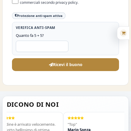
commerciali secondo privacy policy.
Protezione anti-spam attiva
VERIFICA ANTI-SPAM
Quanto fa 5 + 5?
Ricevi il buono
DICONO DI NOI
rdine è arrivato velocemente.
"Top"
"
dotto bellissimo di ottima
Mario Sonza
G