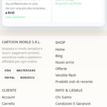
lità,confezionato in una
Acquisto verificato
q
tola con una piccola sorpresa
d
interno. Tutto perfetto. Lo
na Krol
c
S
siglio vivamente. Grazie ,alla
uisto verificato
A
ssima!"
CARTOON WORLD S.R.L.
SHOP
Acquista in modo semplice e
Home
sicuro: pagamenti protetti,
Blog
assistenza reale e spedizioni
affidabili per ogni ordine.
Nuovi arrivi
Offerte
VISA
MASTERCARD
Vendite flash
PAYPAL
BONIFICO
Prodotti visti di recente
CLIENTE
INFO & LEGALE
Account
Chi Siamo
Carrello
Condizioni E Garanzie