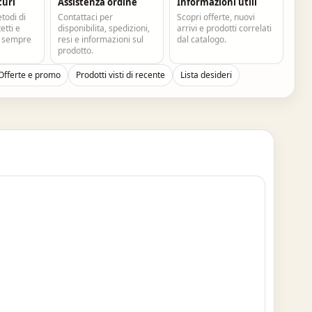
curi
Assistenza ordine
Informazioni utili
todi di
Contattaci per
Scopri offerte, nuovi
tti e
disponibilita, spedizioni,
arrivi e prodotti correlati
e sempre
resi e informazioni sul
dal catalogo.
prodotto.
Offerte e promo
Prodotti visti di recente
Lista desideri