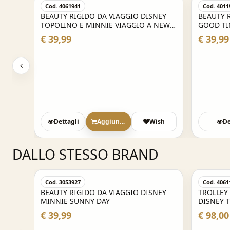
Cod. 4061941
Cod. 4011
IGIA
BEAUTY RIGIDO DA VIAGGIO DISNEY
BEAUTY 
8X20
TOPOLINO E MINNIE VIAGGIO A NEW
GOOD TI
YORK
€ 39,99
€ 39,99
sh
Dettagli
Aggiungi
Wish
De
DALLO STESSO BRAND
Cod. 3053927
Cod. 4061
NEY
BEAUTY RIGIDO DA VIAGGIO DISNEY
TROLLEY 
MINNIE SUNNY DAY
DISNEY 
YORK - 
€ 39,99
€ 98,00
MANO