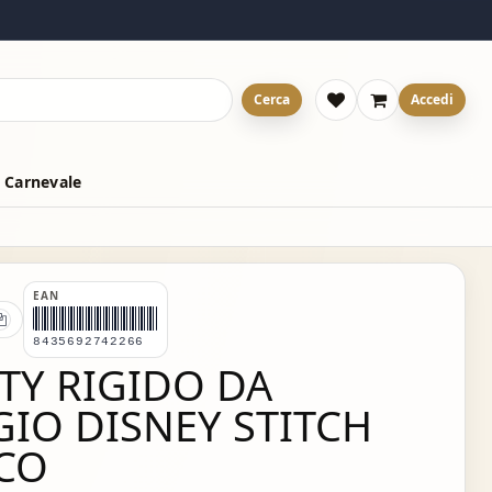
Cerca
Accedi
 Carnevale
EAN
8435692742266
TY RIGIDO DA
GIO DISNEY STITCH
CO