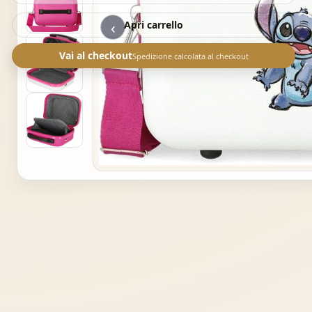
‹
Apri carrello
Vai al checkout
Spedizione calcolata al checkout