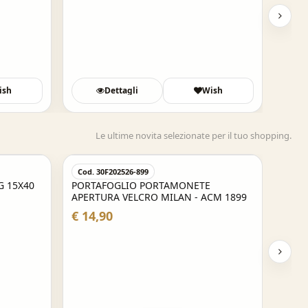
ish
Dettagli
Wish
Le ultime novita selezionate per il tuo shopping.
Cod. 30F202526-899
G 15X40
PORTAFOGLIO PORTAMONETE
APERTURA VELCRO MILAN - ACM 1899
€ 14,90