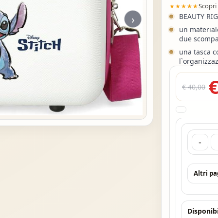
Scopri
★★★★★
›
BEAUTY RIG
un material
due scompa
una tasca c
l`organizzaz
€
€ 40,00
-
Altri p
Disponibi