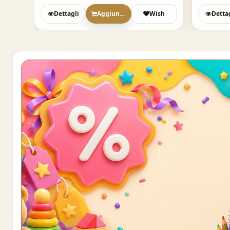
sh
Dettagli
Aggiungi
Wish
Detta