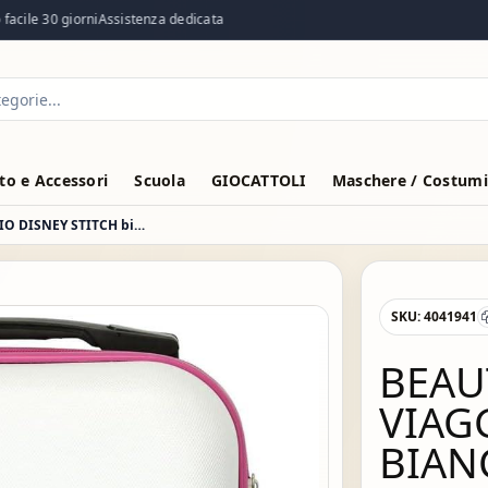
ile 30 giorni
Assistenza dedicata
o e Accessori
Scuola
GIOCATTOLI
Maschere / Costumi
BEAUTY RIGIDO DA VIAGGIO DISNEY STITCH bianco
SKU:
4041941
BEAU
VIAG
BIAN