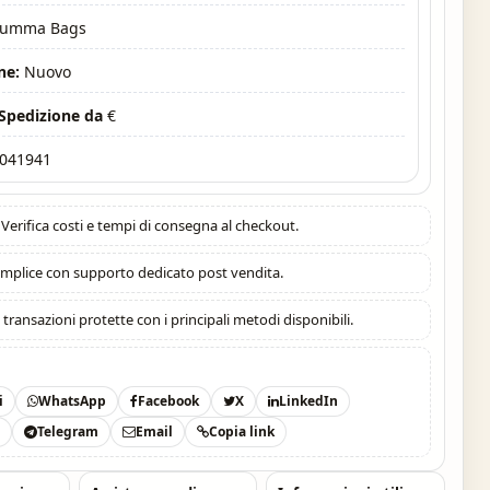
oumma Bags
ne:
Nuovo
 Spedizione da
€
041941
Verifica costi e tempi di consegna al checkout.
mplice con supporto dedicato post vendita.
:
transazioni protette con i principali metodi disponibili.
i
WhatsApp
Facebook
X
LinkedIn
t
Telegram
Email
Copia link