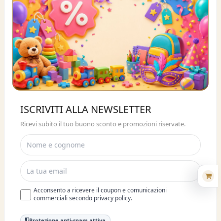
Buono sconto 10%
ISCRIVITI ALLA NEWSLETTER
ISCRIVITI E OTTIENI SUBITO UNO
Ricevi subito il tuo buono sconto e promozioni riservate.
SCONTO DEL 10%
Acconsento a ricevere il coupon e comunicazioni
commerciali secondo privacy policy.
Protezione anti-spam attiva