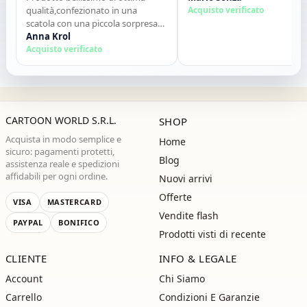
qualità,confezionato in una
Acquisto verificato
scatola con una piccola sorpresa
allinterno. Tutto perfetto. Lo
Anna Krol
consiglio vivamente. Grazie ,alla
Acquisto verificato
prossima!"
CARTOON WORLD S.R.L.
SHOP
Acquista in modo semplice e
Home
sicuro: pagamenti protetti,
Blog
assistenza reale e spedizioni
affidabili per ogni ordine.
Nuovi arrivi
Offerte
VISA
MASTERCARD
Vendite flash
PAYPAL
BONIFICO
Prodotti visti di recente
CLIENTE
INFO & LEGALE
Account
Chi Siamo
Carrello
Condizioni E Garanzie