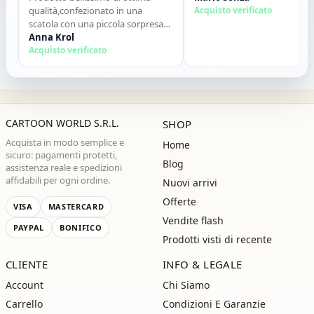
qualità,confezionato in una
Acquisto verificato
scatola con una piccola sorpresa
allinterno. Tutto perfetto. Lo
Anna Krol
consiglio vivamente. Grazie ,alla
Acquisto verificato
prossima!"
CARTOON WORLD S.R.L.
SHOP
Acquista in modo semplice e
Home
sicuro: pagamenti protetti,
Blog
assistenza reale e spedizioni
affidabili per ogni ordine.
Nuovi arrivi
Offerte
VISA
MASTERCARD
Vendite flash
PAYPAL
BONIFICO
Prodotti visti di recente
CLIENTE
INFO & LEGALE
Account
Chi Siamo
Carrello
Condizioni E Garanzie