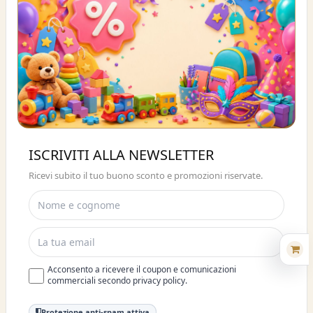
Buono sconto 10%
ISCRIVITI ALLA NEWSLETTER
ISCRIVITI E OTTIENI SUBITO UNO
Ricevi subito il tuo buono sconto e promozioni riservate.
SCONTO DEL 10%
Acconsento a ricevere il coupon e comunicazioni
commerciali secondo privacy policy.
Protezione anti-spam attiva