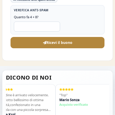
VERIFICA ANTI-SPAM
Quanto fa 4 + 8?
Ricevi il buono
DICONO DI NOI
rdine è arrivato velocemente.
"Top"
"
dotto bellissimo di ottima
Mario Sonza
Gl
lità,confezionato in una
Acquisto verificato
q
tola con una piccola sorpresa
d
nterno. Tutto perfetto. Lo
a Krol
co
S