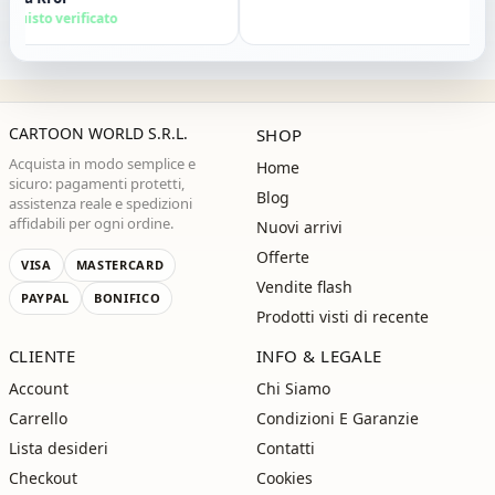
iglio vivamente. Grazie ,alla
uisto verificato
A
ssima!"
CARTOON WORLD S.R.L.
SHOP
Acquista in modo semplice e
Home
sicuro: pagamenti protetti,
Blog
assistenza reale e spedizioni
affidabili per ogni ordine.
Nuovi arrivi
Offerte
VISA
MASTERCARD
Vendite flash
PAYPAL
BONIFICO
Prodotti visti di recente
CLIENTE
INFO & LEGALE
Account
Chi Siamo
Carrello
Condizioni E Garanzie
Lista desideri
Contatti
Checkout
Cookies