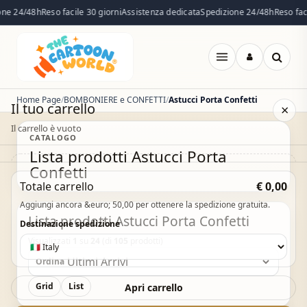
e 24/48h
Reso facile 30 giorni
Assistenza dedicata
Spedizione 24/48h
Reso facile
Apri
menu
Home Page
BOMBONIERE e CONFETTI
Astucci Porta Confetti
Il tuo carrello
×
Il carrello è vuoto
CATALOGO
Lista prodotti Astucci Porta
Confetti
Il carrello è vuoto. Esplora il catalogo e aggiungi i
Totale carrello
€ 0,00
prodotti che desideri.
Aggiungi ancora &euro; 50,00 per ottenere la spedizione gratuita.
Vai al catalogo
Lista prodotti Astucci Porta Confetti
Destinazione spedizione
Visualizzati
1
su
24
(di
105
prodotti)
Ordina
Grid
List
Apri carrello
Acquisto Veloce