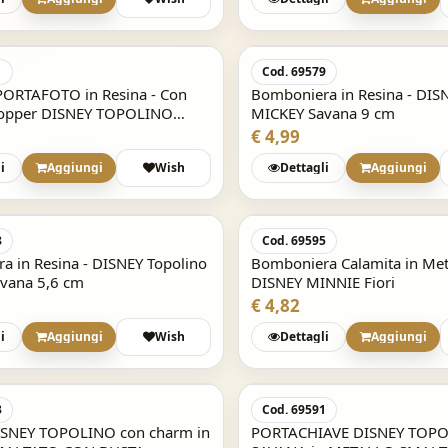
1
Cod. 69579
ORTAFOTO in Resina - Con
Bomboniera in Resina - DIS
hopper DISNEY TOPOLINO
MICKEY Savana 9 cm
€ 4,99
i
Aggiungi
Wish
Dettagli
Aggiungi
8
Cod. 69595
a in Resina - DISNEY Topolino
Bomboniera Calamita in Meta
vana 5,6 cm
DISNEY MINNIE Fiori
BOMBONIERA DISNEY Scatolina ASTUCCIO
€ 4,82
porta confetti TOPOLINO - MINNIE
SKU: P123800.900
i
Aggiungi
Wish
Dettagli
Aggiungi
€ 1,00
TUCCIO porta confetti
LO celeste
3
Cod. 69591
SNEY TOPOLINO con charm in
PORTACHIAVE DISNEY TOP