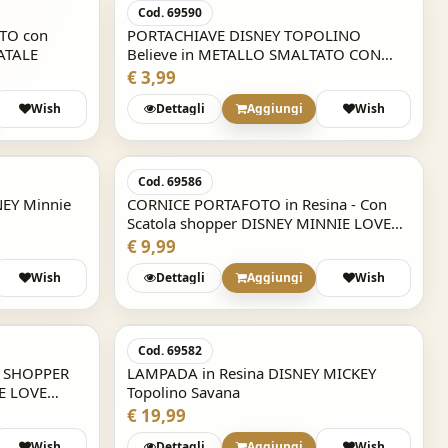
Cod. 69590
ATO con
PORTACHIAVE DISNEY TOPOLINO
NATALE
Believe in METALLO SMALTATO CON
BUSTA
€ 3,99
Wish
Dettagli
Aggiungi
Wish
Cod. 69586
NEY Minnie
CORNICE PORTAFOTO in Resina - Con
Scatola shopper DISNEY MINNIE LOVE
NATURAL
€ 9,99
Wish
Dettagli
Aggiungi
Wish
Cod. 69582
n SHOPPER
LAMPADA in Resina DISNEY MICKEY
E LOVE
Topolino Savana
€ 19,99
Wish
Dettagli
Aggiungi
Wish