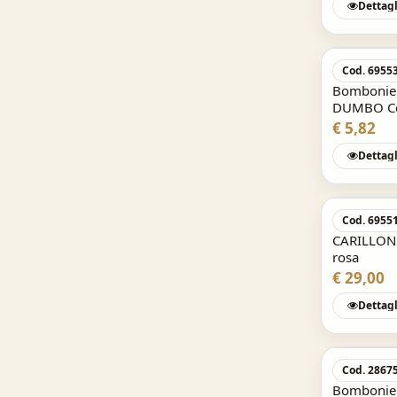
Dettagl
Cod. 6955
Bombonier
DUMBO Cel
€ 5,82
Dettagl
Cod. 6955
CARILLON
rosa
€ 29,00
Dettagl
Cod. 2867
Bombonier