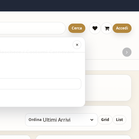
Cerca
Accedi
×
aschere / Costumi Carnevale
Ordina
Grid
List