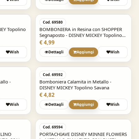
Cod. 69580
NEY Topolino
BOMBONIERA in Resina con SHOPPER
Segnaposto - DISNEY MICKEY Topolino
Savana
€ 4,99
Wish
Dettagli
Aggiungi
Wish
Cod. 69592
llo -
Bomboniera Calamita in Metallo -
DISNEY MICKEY Topolino Savana
€ 4,82
BOMBONIERA ASTUCCIO
Wish
Dettagli
Aggiungi
Wish
confetti Disney Biberon
BOMBONIERA TORTA con 29 Scatoline
SKU: M079311.12
Portaconfetti piu' Statuine e Carillon DISNEY
€ 1,20
MINNIE
Cod. 69594
SKU: TCW-02804
OLINO
PORTACHIAVE DISNEY MINNIE FLOWERS
€ 199,99