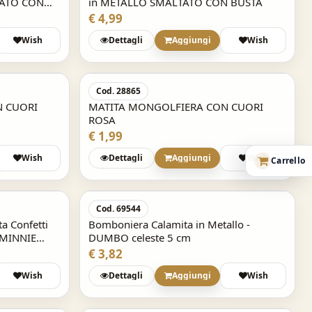
TATO CON
in METALLO SMALTATO CON BUSTA
€ 4,99
Wish
Dettagli
Aggiungi
Wish
Cod. 28865
N CUORI
MATITA MONGOLFIERA CON CUORI
ROSA
€ 1,99
Wish
Dettagli
Aggiungi
Wish
Carrello
Cod. 69544
BORRACCIA Seven in acc
a Confetti
Bomboniera Calamita in Metallo -
GANG Animali - 460 ml
 MINNIE
DUMBO celeste 5 cm
SKU: 30C212402-000
€ 3,82
€ 11,99
Wish
Dettagli
Aggiungi
Wish
DIARIO AGENDA SCUOLA datato 2025/2026
Seven SJ GANG Boy