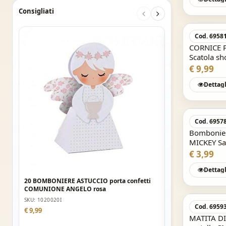
Consigliati
Cod. 6958
CORNICE P
Scatola s
Savana
€ 9,99
Dettagl
Cod. 6957
Bombonier
MICKEY Sa
€ 3,99
Dettagl
20 BOMBONIERE ASTUCCIO porta confetti
COMUNIONE ANGELO rosa
20 BOMBONIERE AS
SKU: 1020020I
COMUNIONE ANGE
Cod. 6959
€ 9,99
MATITA DI
SKU: 1020010I