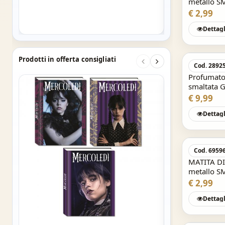
metallo 
€ 9,99
€ 2,99
Dettagl
Prodotti in offerta consigliati
Cod. 2892
Profumator
smaltata 
con scatol
€ 9,99
Dettagl
Cod. 6959
MATITA DI
metallo 
€ 2,99
Dettagl
DIARIO AGENDA S