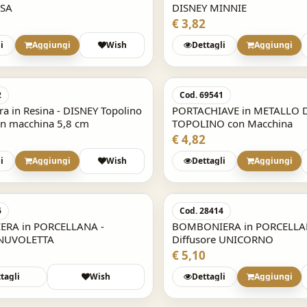
SSA
DISNEY MINNIE
€ 3,82
i
Aggiungi
Wish
Dettagli
Aggiungi
2
Cod. 69541
a in Resina - DISNEY Topolino
PORTACHIAVE in METALLO 
n macchina 5,8 cm
TOPOLINO con Macchina
€ 4,82
i
Aggiungi
Wish
Dettagli
Aggiungi
Acquisto Veloce
6
Cod. 28414
RA in PORCELLANA -
BOMBONIERA in PORCELLA
 NUVOLETTA
Diffusore UNICORNO
€ 5,10
tagli
Wish
Dettagli
Aggiungi