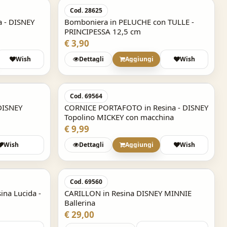
Cod. 28625
SKU: 50C202500-000
€ 12,72
a - DISNEY
Bomboniera in PELUCHE con TULLE -
PRINCIPESSA 12,5 cm
€ 3,90
Wish
Dettagli
Aggiungi
Wish
Cod. 69564
DISNEY
CORNICE PORTAFOTO in Resina - DISNEY
Topolino MICKEY con macchina
€ 9,99
Wish
Dettagli
Aggiungi
Wish
Acquisto Veloce
Cod. 69560
na Lucida -
CARILLON in Resina DISNEY MINNIE
Ballerina
€ 29,00