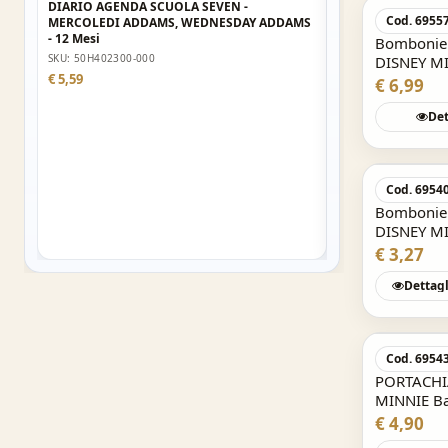
Seven SJ GANG Gir
DIARIO AGENDA SCUOLA SEVEN -
Cod. 6955
MERCOLEDI ADDAMS, WEDNESDAY ADDAMS
SKU: 50C202504-000
- 12 Mesi
Bombonier
€ 12,72
SKU: 50H402300-000
DISNEY MI
€ 5,59
€ 6,99
Det
Cod. 6954
Bomboniera
DISNEY MI
€ 3,27
Dettagl
Cod. 6954
PORTACHI
MINNIE Ba
€ 4,90