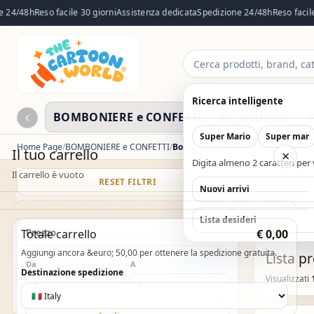
24/48h
Reso facile 30 giorni
Assistenza dedicata
Spedizione 24/48h
Reso facile 3
Cerca
prodotti
Ricerca intelligente
BOMBONIERE e CONFETTI
Oggettistica
Super Mario
Super mar
Home Page
BOMBONIERE e CONFETTI
Bomboniere
Il tuo carrello
×
Digita almeno 2 caratteri per v
Il carrello è vuoto
RESET FILTRI
CATALOG
Nuovi arrivi
Lista
Il carrello è vuoto. Esplora il catalogo e aggiungi i
Lista desideri
Totale carrello
Prezzo
€ 0,00
prodotti che desideri.
Aggiungi ancora &euro; 50,00 per ottenere la spedizione gratuita.
Lista p
Da
Vai al catalogo
A
Destinazione spedizione
Visualizzati