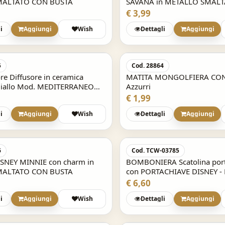
SMALTATO CON BUSTA
SAVANA in METALLO SMAL
BUSTA
€ 3,99
i
Aggiungi
Wish
Dettagli
Aggiungi
5
Cod. 28864
e Diffusore in ceramica
MATITA MONGOLFIERA CO
Giallo Mod. MEDITERRANEO
Azzurri
a
€ 1,99
i
Aggiungi
Wish
Dettagli
Aggiungi
6
Cod. TCW-03785
SNEY MINNIE con charm in
BOMBONIERA Scatolina port
SMALTATO CON BUSTA
con PORTACHIAVE DISNEY -
BALLERINA
€ 6,60
i
Aggiungi
Wish
Dettagli
Aggiungi
Acquisto Veloce
DIARIO AGENDA SCUOLA datato 2025/2026
CUOLA datato 2025/2026
SEVEN SJ GANG ANIMALI GIRL