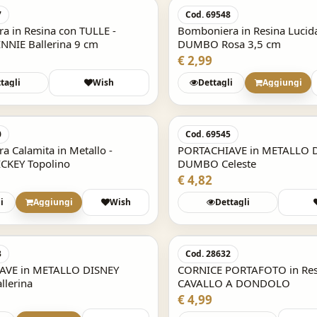
l
7
Cod. 69548
SKU: 50C202515-000
€ 13,52
a in Resina con TULLE -
Bomboniera in Resina Lucid
NNIE Ballerina 9 cm
DUMBO Rosa 3,5 cm
€ 2,99
tagli
Wish
Dettagli
Aggiungi
Acquisto Veloce
0
Cod. 69545
 Calamita in Metallo -
PORTACHIAVE in METALLO 
CKEY Topolino
DUMBO Celeste
€ 4,82
i
Aggiungi
Wish
Dettagli
Acquisto Veloce
3
Cod. 28632
AVE in METALLO DISNEY
CORNICE PORTAFOTO in Resi
llerina
CAVALLO A DONDOLO
€ 4,99