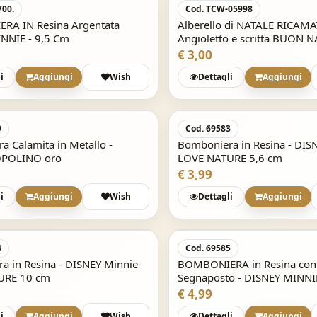
700.
Cod. TCW-05998
A IN Resina Argentata
Alberello di NATALE RICAM
NNIE - 9,5 Cm
Angioletto e scritta BUON 
€ 3,00
i
Aggiungi
Wish
Dettagli
Aggiungi
9
Cod. 69583
 Calamita in Metallo -
Bomboniera in Resina - DIS
OPOLINO oro
LOVE NATURE 5,6 cm
€ 3,99
i
Aggiungi
Wish
Dettagli
Aggiungi
4
Cod. 69585
a in Resina - DISNEY Minnie
BOMBONIERA in Resina co
URE 10 cm
Segnaposto - DISNEY MINNI
NATURAL
€ 4,99
i
Aggiungi
Wish
Dettagli
Aggiungi