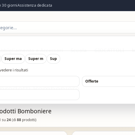
0 giorni
Assistenza dedicata
Abbigliamento e Accessori
Scuola
GIOCATTOLI
M
Super ma
Super m
Sup
edere i risultati
O
Offerte
 prodotti Bomboniere
rodotti Bomboniere
1
su
24
(di
88
prodotti)