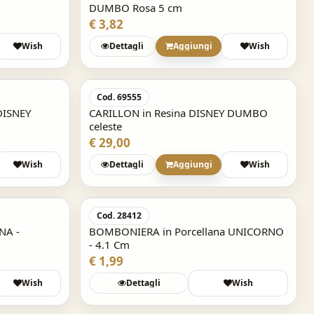
DUMBO Rosa 5 cm
€ 3,82
Wish
Dettagli
Aggiungi
Wish
Cod. 69555
DISNEY
CARILLON in Resina DISNEY DUMBO
celeste
€ 29,00
Wish
Dettagli
Aggiungi
Wish
Acquisto Veloce
Cod. 28412
NA -
BOMBONIERA in Porcellana UNICORNO
- 4.1 Cm
€ 1,99
Wish
Dettagli
Wish