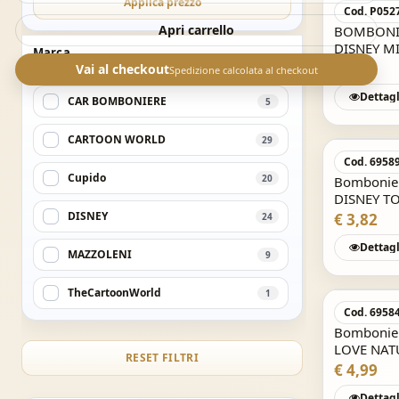
Applica prezzo
Cod. P052
Apri carrello
BOMBONIER
DISNEY MI
Marca
€ 7,82
Vai al checkout
Spedizione calcolata al checkout
Dettagl
CAR BOMBONIERE
5
CARTOON WORLD
29
Cod. 6958
Cupido
20
Bomboniera
DISNEY T
DISNEY
€ 3,82
24
Dettagl
MAZZOLENI
9
TheCartoonWorld
1
Cod. 6958
Bombonier
LOVE NAT
RESET FILTRI
€ 4,99
Dettagl