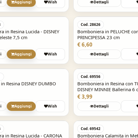
i
Aggiungi
Wish
Dettagli
Acquisto Veloce
3
Cod. 28626
a in Resina Lucida - DISNEY
Bomboniera in PELUCHE con
este 7,5 cm
PRINCIPESSA 23 cm
€ 6,60
i
Aggiungi
Wish
Dettagli
Acquisto Veloce
1
Cod. 69556
 in Resina DISNEY DUMBO
Bomboniera in Resina con T
DISNEY MINNIE Ballerina 6 
€ 3,99
i
Aggiungi
Wish
Dettagli
5
Cod. 69542
a in Resina Lucida - CARONA
Bomboniera Calamita in Meta