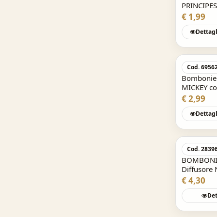
PRINCIPE
€ 1,99
Dettagl
Cod. 6956
Bombonier
MICKEY co
€ 2,99
Dettagl
Cod. 2839
BOMBONIE
Diffusore
€ 4,30
Det