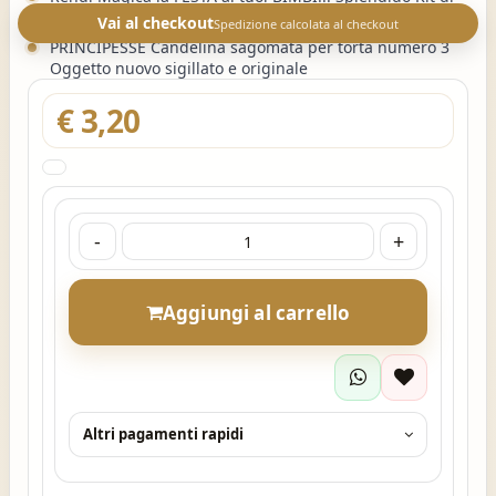
Addobbi per FESTE DISNEY
Vai al checkout
Spedizione calcolata al checkout
PRINCIPESSE Candelina sagomata per torta numero 3
Oggetto nuovo sigillato e originale
€ 3,20
-
+
Aggiungi al carrello
Altri pagamenti rapidi