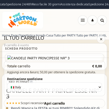
ata
Spedizione 24/48h
Reso facile 30 giorni
Assistenza dedicata
Spedizione 24/
Apri
menu
Home Page
Oggettistica
Arredo Casa
Tutto per PARTY
IL TUO CARRELLO
×
Il carrello è vuoto
SCHEDA PRODOTTO
Il carrello è vuoto. Esplora il catalogo e aggiungi i prodotti che
Totale carrello
€ 0,00
Ultimi pezzi
desideri.
Aggiungi ancora &euro; 50,00 per ottenere la spedizione gratuita.
Vai al catalogo
Destinazione spedizione
SKU:
PLD9043
CANDELE PARTY PRINCIPESSE NR°
3
Scopri recensioni
★★★★★
Apri carrello
Rendi Magica la FESTA ai tuoi BIMBI!!! Splendido Kit di