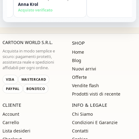
allinterno. Tutto perfetto. Lo
Anna Krol
consiglio vivamente. Grazie ,alla
Acquisto verificato
prossima!"
CARTOON WORLD S.R.L.
SHOP
Acquista in modo semplice e
Home
sicuro: pagamenti protetti,
Blog
assistenza reale e spedizioni
affidabili per ogni ordine.
Nuovi arrivi
Offerte
VISA
MASTERCARD
Vendite flash
PAYPAL
BONIFICO
Prodotti visti di recente
CLIENTE
INFO & LEGALE
Account
Chi Siamo
Carrello
Condizioni E Garanzie
Lista desideri
Contatti