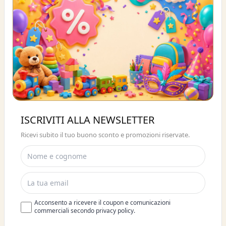
Buono sconto 10%
ISCRIVITI ALLA NEWSLETTER
ISCRIVITI E OTTIENI SUBITO UNO
Ricevi subito il tuo buono sconto e promozioni riservate.
SCONTO DEL 10%
Acconsento a ricevere il coupon e comunicazioni
commerciali secondo privacy policy.