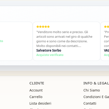
O DEL 10%
"Venditore molto serio e preciso. Gli
"Prodotto 
articoli sono arrivati nel giro di qualche
Personale
giorno e sono come da descrizione.
cortese. 
Molto disponibili nei contatti.
consiglie
Consigliato."
Salvatore Sorbo
ancora!"
VALENTI
Acquisto verificato
Acquisto v
CLIENTE
INFO & LEGAL
Account
Chi Siamo
Carrello
Condizioni E Ga
Lista desideri
Contatti