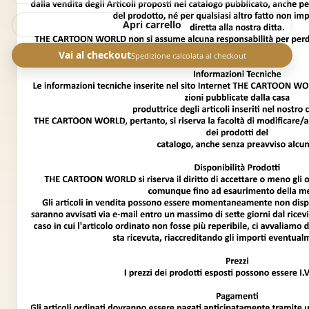
Apri carrello
Vai al checkout
Spedizione calcolata al checkout