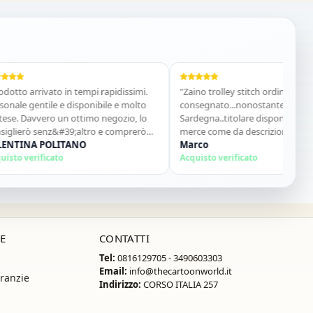
arrivato in tempi rapidissimi.
"Zaino trolley stitch ordinato sabato e 
 gentile e disponibile e molto
consegnato...nonostante mi trovo in
Davvero un ottimo negozio, lo
Sardegna..titolare disponibile e gentile
rò senz&#39;altro e comprerò
merce come da descrizione materiale
NA POLITANO
ottimo...sito super consigliato"
Marco
erificato
Acquisto verificato
E
CONTATTI
Tel:
0816129705 - 3490603303
Email:
info@thecartoonworld.it
ranzie
Indirizzo:
CORSO ITALIA 257