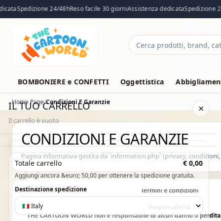
cata
Spedizione 24/48h
Reso facile 30 giorni
Assistenza dedicata
Spedizione 24
Cerca
prodotti
BOMBONIERE e CONFETTI
Oggettistica
Abbigliament
Home Page
Condizioni E Garanzie
IL TUO CARRELLO
×
Il carrello è vuoto
CONDIZIONI E GARANZIE
Il carrello è vuoto. Esplora il catalogo e aggiungi i prodotti che
Pagina informativa gestita da `information.php` (privacy, condizioni,
Totale carrello
€ 0,00
desideri.
Aggiungi ancora &euro; 50,00 per ottenere la spedizione gratuita.
Vai al catalogo
Destinazione spedizione