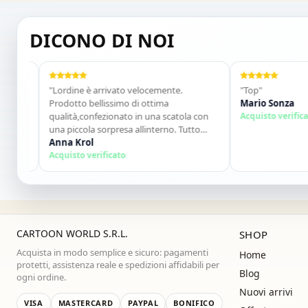
ISCRIVITI E OTTIENI SUBITO UNO SCONT
DICONO DI NOI
"Lordine è arrivato velocemente.
"Top"
Prodotto bellissimo di ottima
Mario Sonza
qualità,confezionato in una scatola con
Acquisto verificato
una piccola sorpresa allinterno. Tutto
perfetto. Lo consiglio vivamente. Grazie
Anna Krol
,alla prossima!"
Acquisto verificato
CARTOON WORLD S.R.L.
SHOP
Acquista in modo semplice e sicuro: pagamenti
Home
protetti, assistenza reale e spedizioni affidabili per
Blog
ogni ordine.
Nuovi arrivi
VISA
MASTERCARD
PAYPAL
BONIFICO