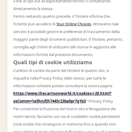
il link di opt out se esplicitamente fornito o contattando
direttamente la stessa.
Fermo restando quanto precede, il Titolare informa che
l’Utente può avvalersi di
Your Online Choices
. Attraverso tale
servizio è possibile gestire le preferenze di tracciamento della
maggior parte degli strumenti pubblicitari. Il Titolare, pertanto,
consiglia agli Utenti di utilizzare tale risorsa in aggiunta alle
informazioni fornite dal presente documento.
Quali tipi di cookie utilizziamo
L’utilizzo di cookie da parte del titolare di questo sito, si
inquadra nella Privacy Policy dello stesso; per tutte le
informazioni richieste potete consultare la nostra pagina
https://www.thecartoonworld.it/cookies-i-20.html?
osComm=1a5hnjfjh7445r230a0pr7g1b3
">Privacy Policy
Per consentire la fruizione del nostro sito e l’erogazione dei
nostri servizi, facciamo uso sia di cosiddetti cookie persistenti
(cioè cookie che rimangono in memoria fino a quando non
sono eliminati manualmente dall’utente o per i quali è prevista