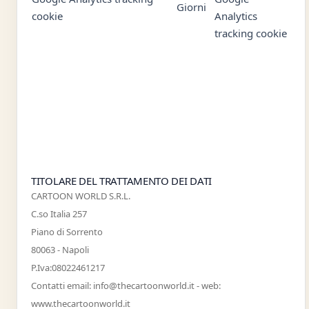
Giorni
cookie
Analytics
tracking cookie
osComm
730
Prima Parte -
Domain:
Giorni
Persistente
.vogliounsitoweb.it
TITOLARE DEL TRATTAMENTO DEI DATI
CARTOON WORLD S.R.L.
C.so Italia 257
Piano di Sorrento
80063 - Napoli
P.Iva:08022461217
Contatti email: info@thecartoonworld.it - web:
www.thecartoonworld.it