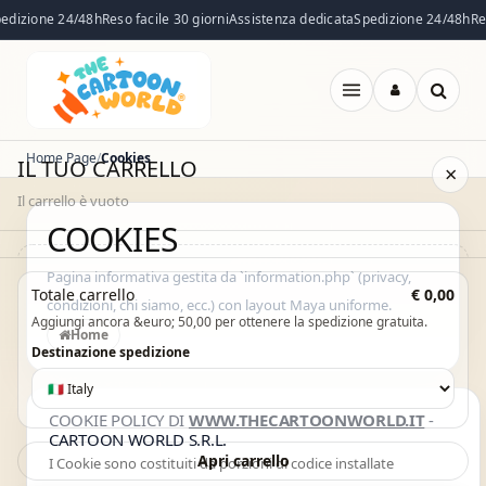
zione 24/48h
Reso facile 30 giorni
Assistenza dedicata
Spedizione 24/48h
Reso 
Apri
menu
Home Page
Cookies
IL TUO CARRELLO
×
Il carrello è vuoto
COOKIES
Il carrello è vuoto. Esplora il catalogo e aggiungi i prodotti che
Pagina informativa gestita da `information.php` (privacy,
Totale carrello
€ 0,00
condizioni, chi siamo, ecc.) con layout Maya uniforme.
desideri.
Aggiungi ancora &euro; 50,00 per ottenere la spedizione gratuita.
Home
Vai al catalogo
Destinazione spedizione
COOKIE POLICY DI
WWW.THECARTOONWORLD.IT
-
CARTOON WORLD S.R.L.
Apri carrello
I Cookie sono costituiti da porzioni di codice installate