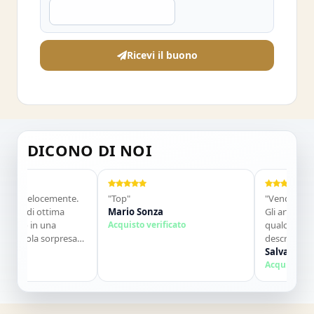
Ricevi il buono
DICONO DI NOI
locemente.
"Top"
"Venditore molto seri
 ottima
Mario Sonza
Gli articoli sono arriv
n una
Acquisto verificato
qualche giorno e so
a sorpresa
descrizione. Molto di
to. Lo
contatti. Consigliato.
Salvatore Sorbo
azie ,alla
Acquisto verificato