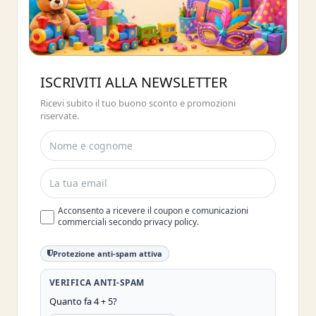
Buono sconto 10%
ISCRIVITI ALLA NEWSLETTER
ISCRIVITI E OTTIENI SUBITO UNO
Ricevi subito il tuo buono sconto e promozioni
SCONTO DEL 10%
riservate.
Acconsento a ricevere il coupon e comunicazioni
commerciali secondo privacy policy.
Protezione anti-spam attiva
VERIFICA ANTI-SPAM
Quanto fa 4 + 5?