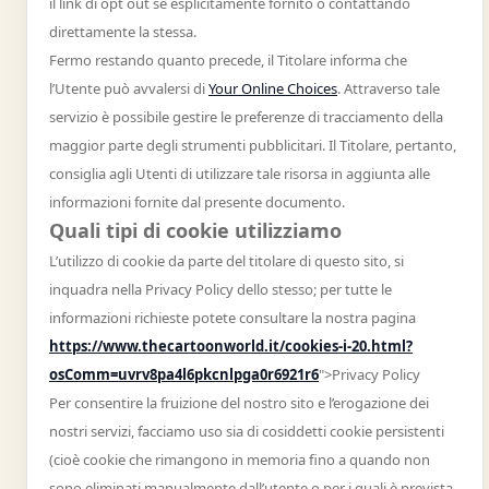
il link di opt out se esplicitamente fornito o contattando
direttamente la stessa.
Fermo restando quanto precede, il Titolare informa che
l’Utente può avvalersi di
Your Online Choices
. Attraverso tale
servizio è possibile gestire le preferenze di tracciamento della
maggior parte degli strumenti pubblicitari. Il Titolare, pertanto,
consiglia agli Utenti di utilizzare tale risorsa in aggiunta alle
informazioni fornite dal presente documento.
Quali tipi di cookie utilizziamo
L’utilizzo di cookie da parte del titolare di questo sito, si
inquadra nella Privacy Policy dello stesso; per tutte le
informazioni richieste potete consultare la nostra pagina
https://www.thecartoonworld.it/cookies-i-20.html?
osComm=uvrv8pa4l6pkcnlpga0r6921r6
">Privacy Policy
Per consentire la fruizione del nostro sito e l’erogazione dei
nostri servizi, facciamo uso sia di cosiddetti cookie persistenti
(cioè cookie che rimangono in memoria fino a quando non
sono eliminati manualmente dall’utente o per i quali è prevista