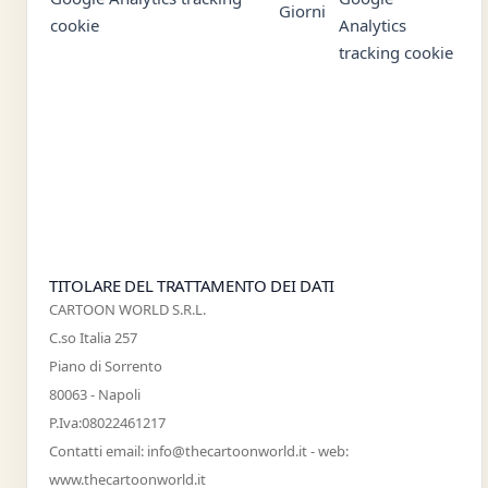
Giorni
cookie
Analytics
tracking cookie
osComm
730
Prima Parte -
Domain:
Giorni
Persistente
.vogliounsitoweb.it
TITOLARE DEL TRATTAMENTO DEI DATI
CARTOON WORLD S.R.L.
C.so Italia 257
Piano di Sorrento
80063 - Napoli
P.Iva:08022461217
Contatti email: info@thecartoonworld.it - web:
www.thecartoonworld.it