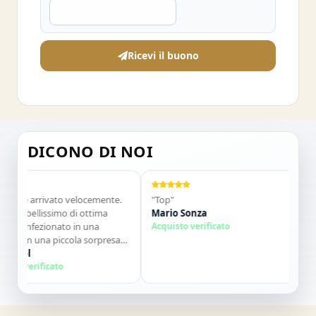
Ricevi il buono
DICONO DI NOI
rrivato velocemente.
"Top"
"Venditore
lissimo di ottima
Mario Sonza
Gli articol
ezionato in una
Acquisto verificato
qualche g
una piccola sorpresa
descrizion
utto perfetto. Lo
contatti. C
Salvatore
vamente. Grazie ,alla
ificato
Acquisto v