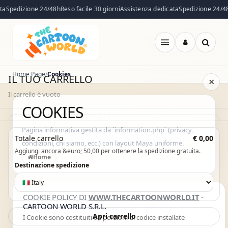
pedizione 24/48h
Reso facile 30 giorni
Assistenza dedicata
Spedizione 24/48h
R
Apri
menu
Home Page
Cookies
IL TUO CARRELLO
×
Il carrello è vuoto
COOKIES
Il carrello è vuoto. Esplora il catalogo e aggiungi i prodotti che
Pagina informativa gestita da `information.php` (privacy,
Totale carrello
€ 0,00
condizioni, chi siamo, ecc.) con layout Maya uniforme.
desideri.
Aggiungi ancora &euro; 50,00 per ottenere la spedizione gratuita.
Home
Vai al catalogo
Destinazione spedizione
COOKIE POLICY DI
WWW.THECARTOONWORLD.IT
-
CARTOON WORLD S.R.L.
Apri carrello
I Cookie sono costituiti da porzioni di codice installate