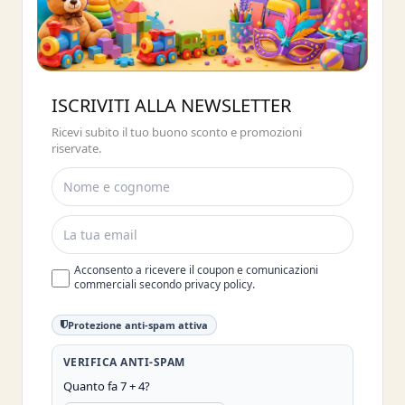
Buono sconto 10%
ISCRIVITI ALLA NEWSLETTER
ISCRIVITI E OTTIENI SUBITO UNO
Ricevi subito il tuo buono sconto e promozioni
SCONTO DEL 10%
riservate.
Acconsento a ricevere il coupon e comunicazioni
commerciali secondo privacy policy.
Protezione anti-spam attiva
VERIFICA ANTI-SPAM
Quanto fa 7 + 4?