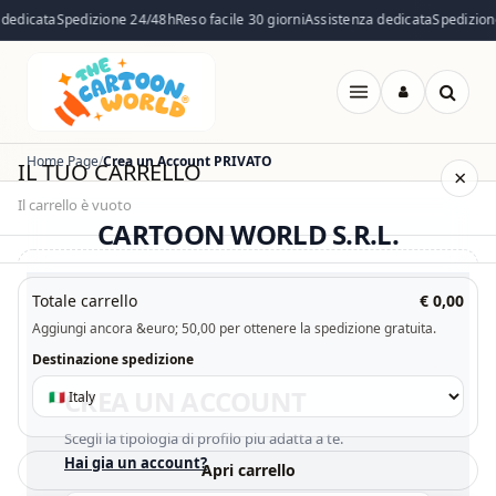
dedicata
Spedizione 24/48h
Reso facile 30 giorni
Assistenza dedicata
Spedizion
Apri
menu
Home Page
Crea un Account PRIVATO
IL TUO CARRELLO
×
Il carrello è vuoto
CARTOON WORLD S.R.L.
Il carrello è vuoto. Esplora il catalogo e aggiungi i prodotti che
Totale carrello
€ 0,00
desideri.
Aggiungi ancora &euro; 50,00 per ottenere la spedizione gratuita.
Vai al catalogo
Destinazione spedizione
CREA UN ACCOUNT
Scegli la tipologia di profilo piu adatta a te.
Hai gia un account?
Apri carrello