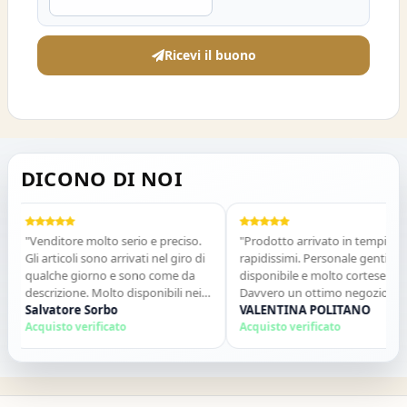
Ricevi il buono
DICONO DI NOI
"Venditore molto serio e preciso.
"Prodotto arrivato in tempi
Gli articoli sono arrivati nel giro di
rapidissimi. Personale gentile e
qualche giorno e sono come da
disponibile e molto cortese.
descrizione. Molto disponibili nei
Davvero un ottimo negozio, lo
contatti. Consigliato."
Salvatore Sorbo
consiglierò senz&#39;altro e
VALENTINA POLITANO
Acquisto verificato
comprerò ancora!"
Acquisto verificato