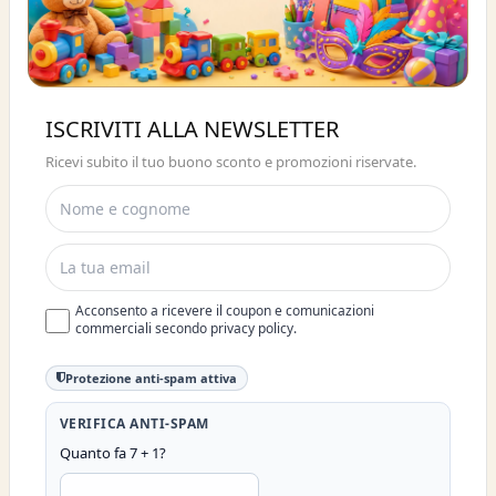
Buono sconto 10%
ISCRIVITI ALLA NEWSLETTER
ISCRIVITI E OTTIENI SUBITO UNO
Ricevi subito il tuo buono sconto e promozioni riservate.
SCONTO DEL 10%
Acconsento a ricevere il coupon e comunicazioni
commerciali secondo privacy policy.
Protezione anti-spam attiva
VERIFICA ANTI-SPAM
Quanto fa 7 + 1?