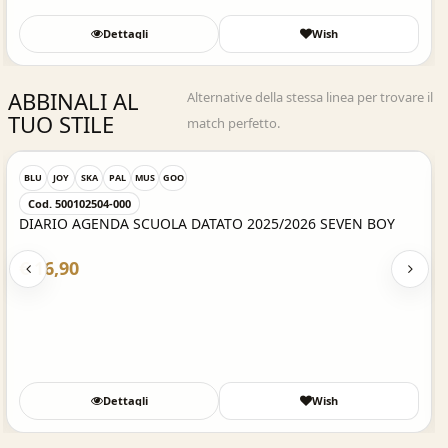
Dettagli
Wish
ABBINALI AL
Alternative della stessa linea per trovare il
TUO STILE
match perfetto.
Acquisto Veloce
BLU
JOY
SKA
PAL
MUS
GOO
Cod. 500102504-000
DIARIO AGENDA SCUOLA DATATO 2025/2026 SEVEN BOY
€ 16,90
Dettagli
Wish