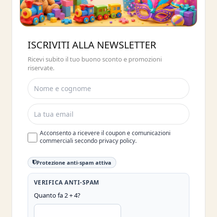
Buono sconto 10%
ISCRIVITI ALLA NEWSLETTER
ISCRIVITI E OTTIENI SUBITO UNO
Ricevi subito il tuo buono sconto e promozioni
SCONTO DEL 10%
riservate.
Acconsento a ricevere il coupon e comunicazioni
commerciali secondo privacy policy.
Protezione anti-spam attiva
VERIFICA ANTI-SPAM
Quanto fa 2 + 4?