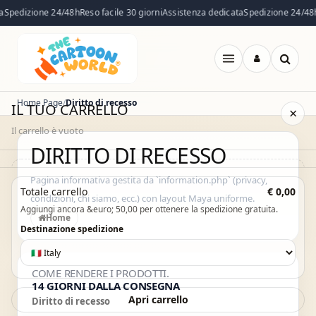
Spedizione 24/48h
Reso facile 30 giorni
Assistenza dedicata
Spedizione 24/48h
Apri
menu
Home Page
Diritto di recesso
IL TUO CARRELLO
×
Il carrello è vuoto
DIRITTO DI RECESSO
Il carrello è vuoto. Esplora il catalogo e aggiungi i prodotti che
Pagina informativa gestita da `information.php` (privacy,
Totale carrello
€ 0,00
condizioni, chi siamo, ecc.) con layout Maya uniforme.
desideri.
Aggiungi ancora &euro; 50,00 per ottenere la spedizione gratuita.
Home
Vai al catalogo
Destinazione spedizione
COME RENDERE I PRODOTTI
.
14 GIORNI DALLA CONSEGNA
Apri carrello
Diritto di recesso