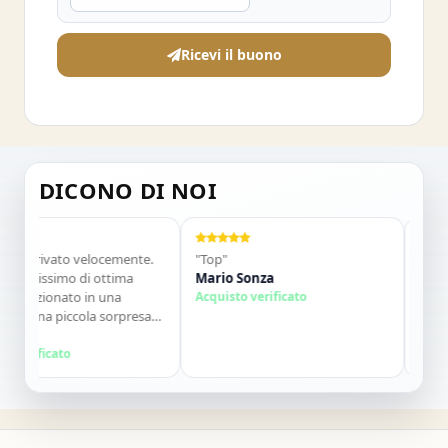
Ricevi il buono
DICONO DI NOI
 arrivato velocemente.
"Top"
"Vendito
ellissimo di ottima
Mario Sonza
Gli artic
nfezionato in una
Acquisto verificato
qualche
n una piccola sorpresa
descrizio
 Tutto perfetto. Lo
l
contatti.
Salvato
ivamente. Grazie ,alla
erificato
Acquisto
"