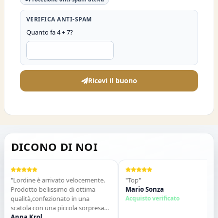
VERIFICA ANTI-SPAM
Quanto fa 4 + 7?
Ricevi il buono
DICONO DI NOI
"Lordine è arrivato velocemente.
"Top"
Prodotto bellissimo di ottima
Mario Sonza
qualità,confezionato in una
Acquisto verificato
scatola con una piccola sorpresa
allinterno. Tutto perfetto. Lo
Anna Krol