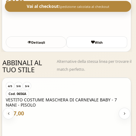
€ 34,00
Vai al checkout
Spedizione calcolata al checkout
Dettagli
Wish
ABBINALI AL
Alternative della stessa linea per trovare il
TUO STILE
match perfetto.
Acquisto Veloce
4/5
5/6
3/4
Cod. 0656A
VESTITO COSTUME MASCHERA DI CARNEVALE BABY - 7
NANI - PISOLO
€ 37,00