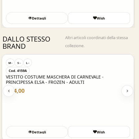
Dettagli
Wish
DALLO STESSO
Altri articoli coordinati della stessa
BRAND
collezione.
Acquisto Veloce
M -
S -
L -
Cod. 4159A
VESTITO COSTUME MASCHERA DI CARNEVALE -
PRINCIPESSA ELSA - FROZEN - ADULTI
€ 64,00
Dettagli
Wish