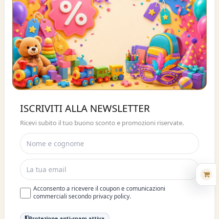
Buono sconto 10%
ISCRIVITI ALLA NEWSLETTER
ISCRIVITI E OTTIENI SUBITO UNO
Ricevi subito il tuo buono sconto e promozioni riservate.
SCONTO DEL 10%
Acconsento a ricevere il coupon e comunicazioni
commerciali secondo privacy policy.
Protezione anti-spam attiva