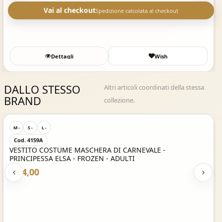
Vai al checkout
Spedizione calcolata al checkout
Dettagli
Wish
DALLO STESSO
Altri articoli coordinati della stessa
BRAND
collezione.
Acquisto Veloce
M -
S -
L -
Cod. 4159A
VESTITO COSTUME MASCHERA DI CARNEVALE -
PRINCIPESSA ELSA - FROZEN - ADULTI
€ 64,00