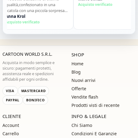
qualità,confezionato in una
Acquisto verificato
scatola con una piccola sorpresa
allinterno. Tutto perfetto. Lo
Anna Krol
consiglio vivamente. Grazie ,alla
Acquisto verificato
prossima!"
CARTOON WORLD S.R.L.
SHOP
Acquista in modo semplice e
Home
sicuro: pagamenti protetti,
Blog
assistenza reale e spedizioni
affidabili per ogni ordine.
Nuovi arrivi
Offerte
VISA
MASTERCARD
Vendite flash
PAYPAL
BONIFICO
Prodotti visti di recente
CLIENTE
INFO & LEGALE
Account
Chi Siamo
Carrello
Condizioni E Garanzie