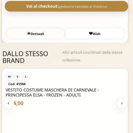
Vai al checkout
Spedizione calcolata al checkout
Dettagli
Wish
DALLO STESSO
Altri articoli coordinati della stessa
BRAND
collezione.
Acquisto Veloce
M -
S -
L -
Cod. 4159A
VESTITO COSTUME MASCHERA DI CARNEVALE -
PRINCIPESSA ELSA - FROZEN - ADULTI
€ 64,00