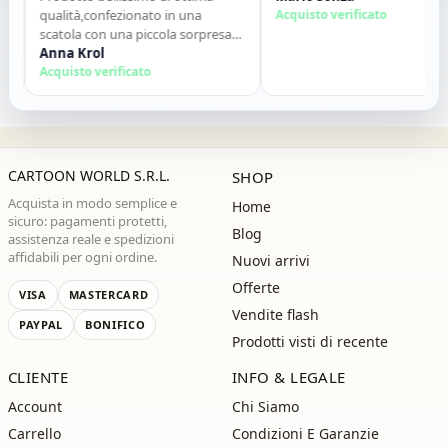
qualità,confezionato in una
Acquisto verificato
scatola con una piccola sorpresa
allinterno. Tutto perfetto. Lo
Anna Krol
consiglio vivamente. Grazie ,alla
Acquisto verificato
prossima!"
CARTOON WORLD S.R.L.
SHOP
Acquista in modo semplice e
Home
sicuro: pagamenti protetti,
Blog
assistenza reale e spedizioni
affidabili per ogni ordine.
Nuovi arrivi
Offerte
VISA
MASTERCARD
Vendite flash
PAYPAL
BONIFICO
Prodotti visti di recente
CLIENTE
INFO & LEGALE
Account
Chi Siamo
Carrello
Condizioni E Garanzie