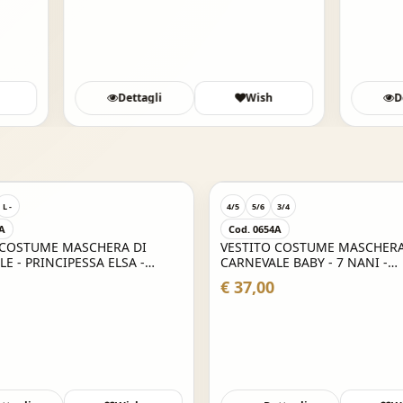
ttagli
Wish
Dettagli
W
3/4
6/7
8/9
10/
12/
5/6
S 5
M 6
4A
Cod. 1246
 COSTUME MASCHERA DI
COSTUME DI CARNEVALE BAM
E BABY - 7 NANI -
DA AGENTE DI PEGASUS
LO
€ 47,31