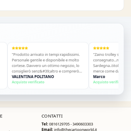
Prodotto arrivato in tempi rapidissimi.
"Zaino trolley stitch ordinato 
ersonale gentile e disponibile e molto
consegnato...nonostante mi t
ortese. Davvero un ottimo negozio, lo
Sardegna..titolare disponibile 
onsiglierò senz&#39;altro e comprerò
merce come da descrizione ma
ncora!"
VALENTINA POLITANO
ottimo...sito super consigliato
Marco
cquisto verificato
Acquisto verificato
E
CONTATTI
Tel:
0816129705 - 3490603303
Email:
info@thecartoonworld.it