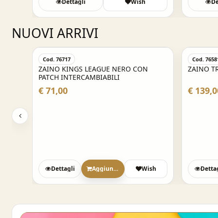
Dettagli
Wish
De
NUOVI ARRIVI
Cod. 76581
Cod. 7658
ZAINO TROLLEY DUO SCUOLA KUROMI
ZAINO T
KITTY
€ 139,00
€ 139,0
sh
Dettagli
Aggiungi
Wish
Detta