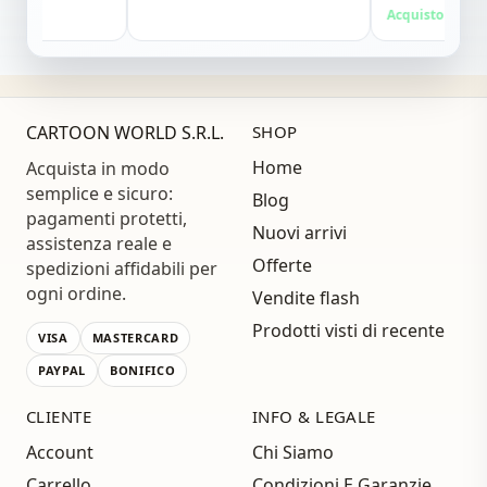
Grazie ,alla
Acquisto verificato
CARTOON WORLD S.R.L.
SHOP
Home
Acquista in modo
semplice e sicuro:
Blog
pagamenti protetti,
Nuovi arrivi
assistenza reale e
Offerte
spedizioni affidabili per
ogni ordine.
Vendite flash
Prodotti visti di recente
VISA
MASTERCARD
PAYPAL
BONIFICO
CLIENTE
INFO & LEGALE
Account
Chi Siamo
Carrello
Condizioni E Garanzie