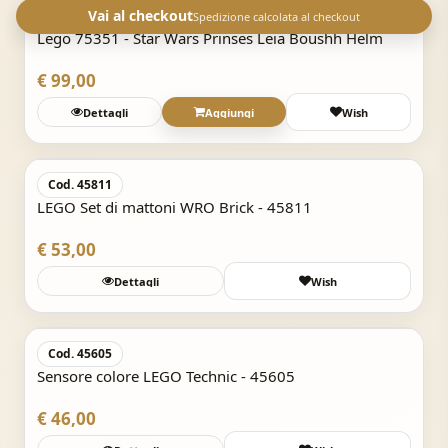
Vai al checkout
Cod. 75351
Spedizione calcolata al checkout
Lego 75351 - Star Wars Prinses Leia Boushh Helm
€ 99,00
Dettagli
Aggiungi
Wish
Acquisto Veloce
Cod. 45811
LEGO Set di mattoni WRO Brick - 45811
€ 53,00
Dettagli
Wish
Acquisto Veloce
Cod. 45605
Sensore colore LEGO Technic - 45605
€ 46,00