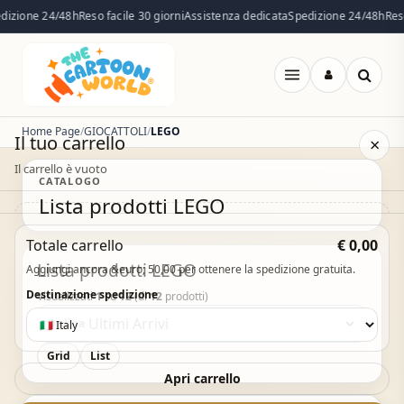
izione 24/48h
Reso facile 30 giorni
Assistenza dedicata
Spedizione 24/48h
Reso 
Apri
menu
Home Page
GIOCATTOLI
LEGO
Il tuo carrello
×
Il carrello è vuoto
CATALOGO
Lista prodotti LEGO
Il carrello è vuoto. Esplora il catalogo e aggiungi i
Totale carrello
€ 0,00
prodotti che desideri.
Lista prodotti LEGO
Aggiungi ancora &euro; 50,00 per ottenere la spedizione gratuita.
Vai al catalogo
Destinazione spedizione
Visualizzati
1
su
12
(di
12
prodotti)
Ordina
Grid
List
Acquisto Veloce
Apri carrello