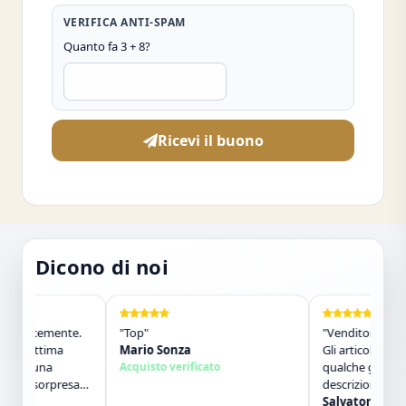
VERIFICA ANTI-SPAM
Quanto fa 3 + 8?
Ricevi il buono
Dicono di noi
velocemente.
"Top"
"Venditore molto s
di ottima
Mario Sonza
Gli articoli sono arr
 in una
Acquisto verificato
qualche giorno e 
ola sorpresa
descrizione. Molto 
etto. Lo
contatti. Consigliat
Salvatore Sorbo