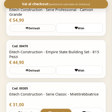
Vai al checkout
Cod. 00710
Spedizione calcolata al checkout
Eitech Construction - Serie Professional - Camion
Grande
€ 54,90
Dettagli
Wish
Acquisto Veloce
Cod. 00470
Eitech Construction - Empire State Building Set - 815
Pezzi
€ 44,90
Dettagli
Wish
Acquisto Veloce
Cod. 00305
Eitech Construction - Serie Classic - Mietitrebbiatrice
€ 31,00