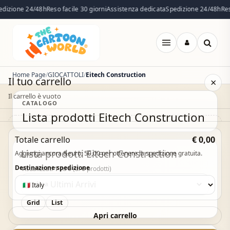
dizione 24/48h
Reso facile 30 giorni
Assistenza dedicata
Spedizione 24/48h
Reso
Apri
menu
Home Page
GIOCATTOLI
Eitech Construction
Il tuo carrello
×
Il carrello è vuoto
CATALOGO
Lista prodotti Eitech Construction
Il carrello è vuoto. Esplora il catalogo e aggiungi i
Totale carrello
€ 0,00
prodotti che desideri.
Lista prodotti Eitech Construction
Aggiungi ancora &euro; 50,00 per ottenere la spedizione gratuita.
Vai al catalogo
Destinazione spedizione
Visualizzati
1
su
6
(di
6
prodotti)
Ordina
Grid
List
Acquisto Veloce
Apri carrello