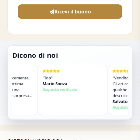
Ricevi il buono
Dicono di noi
o velocemente.
"Top"
"Venditore molto 
 di ottima
Mario Sonza
Gli articoli sono a
o in una
Acquisto verificato
qualche giorno 
cola sorpresa
descrizione. Molt
rfetto. Lo
contatti. Consigli
Salvatore Sorbo
 Grazie ,alla
Acquisto verifica