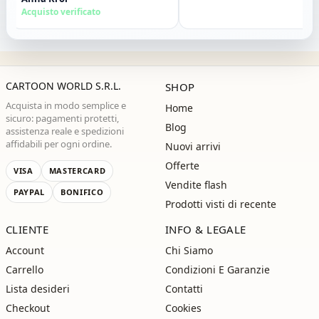
consiglio vivamente. Grazie ,alla
Acquisto verificato
prossima!"
CARTOON WORLD S.R.L.
SHOP
Acquista in modo semplice e
Home
sicuro: pagamenti protetti,
Blog
assistenza reale e spedizioni
affidabili per ogni ordine.
Nuovi arrivi
Offerte
VISA
MASTERCARD
Vendite flash
PAYPAL
BONIFICO
Prodotti visti di recente
CLIENTE
INFO & LEGALE
Account
Chi Siamo
Carrello
Condizioni E Garanzie
Lista desideri
Contatti
Checkout
Cookies