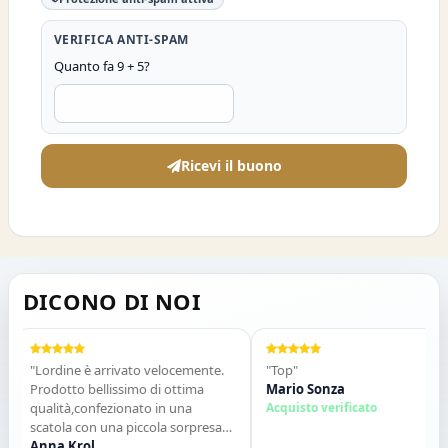
VERIFICA ANTI-SPAM
Quanto fa 9 + 5?
Ricevi il buono
DICONO DI NOI
"Lordine è arrivato velocemente.
"Top"
Prodotto bellissimo di ottima
Mario Sonza
qualità,confezionato in una
Acquisto verificato
scatola con una piccola sorpresa
allinterno. Tutto perfetto. Lo
Anna Krol