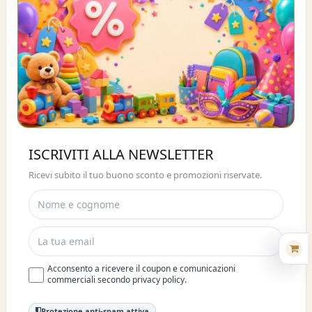
Buono sconto 10%
ISCRIVITI ALLA NEWSLETTER
ISCRIVITI E OTTIENI SUBITO UNO
Ricevi subito il tuo buono sconto e promozioni riservate.
SCONTO DEL 10%
Acconsento a ricevere il coupon e comunicazioni
commerciali secondo privacy policy.
Protezione anti-spam attiva