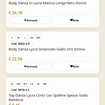
Body Danza In Lycra Manica Lunga Nero Donna
€ 26,10
Dettagli
Wish
Acquisto Veloce
S
M
L
XS
052
Cod. 9002-3-P
Body Danza Lycra Smanicato Giallo Oro Donna
€ 22,50
Dettagli
Wish
Acquisto Veloce
S 5
XXL
M 7
L 9
XL
009
Cod. 9010-2-I
Top Danza Lycra Corto Con Spalline Spesse Giallo
Bambina