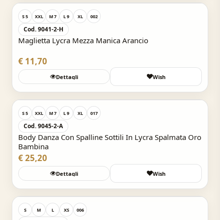
S 5
XXL
M 7
L 9
XL
002
Cod. 9041-2-H
Maglietta Lycra Mezza Manica Arancio
€ 11,70
Dettagli
Wish
Acquisto Veloce
S 5
XXL
M 7
L 9
XL
017
Cod. 9045-2-A
Body Danza Con Spalline Sottili In Lycra Spalmata Oro
Bambina
€ 25,20
Dettagli
Wish
Acquisto Veloce
S
M
L
XS
006