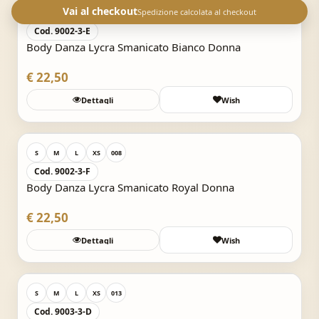
Vai al checkout
Spedizione calcolata al checkout
S
M
L
XS
011
Cod. 9002-3-E
Body Danza Lycra Smanicato Bianco Donna
€ 22,50
Dettagli
Wish
Acquisto Veloce
S
M
L
XS
008
Cod. 9002-3-F
Body Danza Lycra Smanicato Royal Donna
€ 22,50
Dettagli
Wish
Acquisto Veloce
S
M
L
XS
013
Cod. 9003-3-D