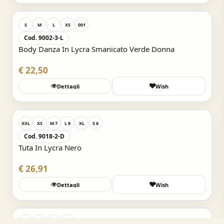
S
M
L
XS
001
Cod. 9002-3-L
Body Danza In Lycra Smanicato Verde Donna
€ 22,50
Dettagli
Wish
Acquisto Veloce
XXL
XS
M 7
L 9
XL
S 6
Cod. 9018-2-D
Tuta In Lycra Nero
€ 26,91
Dettagli
Wish
Acquisto Veloce
4°
3°
5°
002