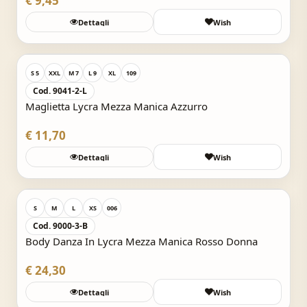
€ 9,45
Dettagli
Wish
Acquisto Veloce
S 5
XXL
M 7
L 9
XL
109
Cod. 9041-2-L
Maglietta Lycra Mezza Manica Azzurro
€ 11,70
Dettagli
Wish
Acquisto Veloce
S
M
L
XS
006
Cod. 9000-3-B
Body Danza In Lycra Mezza Manica Rosso Donna
€ 24,30
Dettagli
Wish
Acquisto Veloce