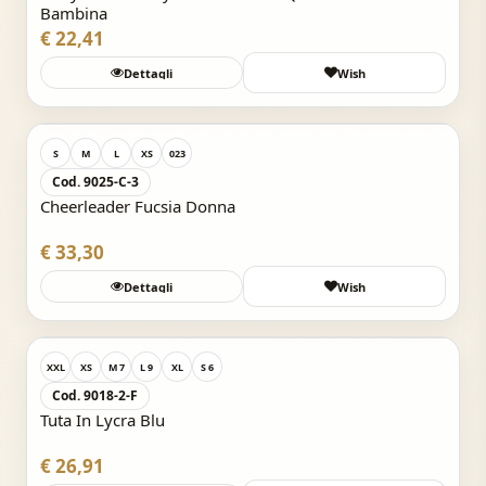
Bambina
€ 22,41
Dettagli
Wish
Acquisto Veloce
S
M
L
XS
023
Cod. 9025-C-3
Cheerleader Fucsia Donna
€ 33,30
Dettagli
Wish
Acquisto Veloce
XXL
XS
M 7
L 9
XL
S 6
Cod. 9018-2-F
Tuta In Lycra Blu
€ 26,91