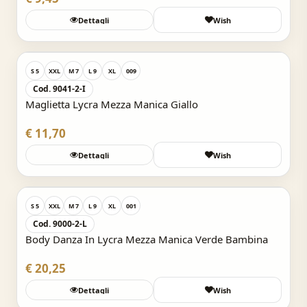
Dettagli
Wish
Acquisto Veloce
S 5
XXL
M 7
L 9
XL
009
Cod. 9041-2-I
Maglietta Lycra Mezza Manica Giallo
€ 11,70
Dettagli
Wish
Acquisto Veloce
S 5
XXL
M 7
L 9
XL
001
Cod. 9000-2-L
Body Danza In Lycra Mezza Manica Verde Bambina
€ 20,25
Dettagli
Wish
Acquisto Veloce