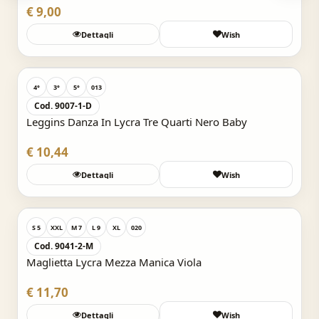
€ 9,00
Dettagli
Wish
Acquisto Veloce
4°
3°
5°
013
Cod. 9007-1-D
Leggins Danza In Lycra Tre Quarti Nero Baby
€ 10,44
Dettagli
Wish
Acquisto Veloce
S 5
XXL
M 7
L 9
XL
020
Cod. 9041-2-M
Maglietta Lycra Mezza Manica Viola
€ 11,70
Dettagli
Wish