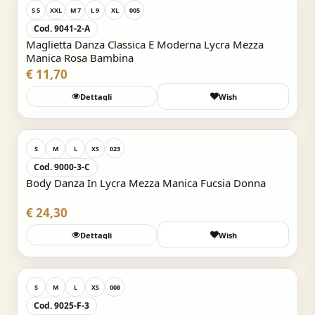
S 5
XXL
M 7
L 9
XL
005
Cod. 9041-2-A
Maglietta Danza Classica E Moderna Lycra Mezza
Manica Rosa Bambina
€ 11,70
Dettagli
Wish
Acquisto Veloce
S
M
L
XS
023
Cod. 9000-3-C
Body Danza In Lycra Mezza Manica Fucsia Donna
€ 24,30
Dettagli
Wish
Acquisto Veloce
S
M
L
XS
008
Cod. 9025-F-3