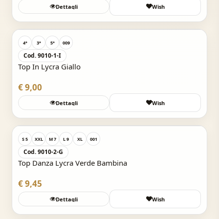
Dettagli
Wish
Acquisto Veloce
4°
3°
5°
009
Cod. 9010-1-I
Top In Lycra Giallo
€ 9,00
Dettagli
Wish
Acquisto Veloce
S 5
XXL
M 7
L 9
XL
001
Cod. 9010-2-G
Top Danza Lycra Verde Bambina
€ 9,45
Dettagli
Wish
Acquisto Veloce