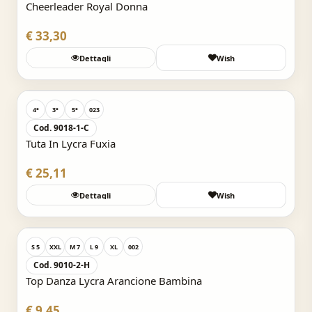
Cheerleader Royal Donna
€ 33,30
Dettagli
Wish
Acquisto Veloce
4°
3°
5°
023
Cod. 9018-1-C
Tuta In Lycra Fuxia
€ 25,11
Dettagli
Wish
Acquisto Veloce
S 5
XXL
M 7
L 9
XL
002
Cod. 9010-2-H
Top Danza Lycra Arancione Bambina
€ 9,45