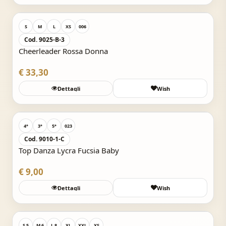
S
M
L
XS
006
Cod. 9025-B-3
Cheerleader Rossa Donna
€ 33,30
Dettagli
Wish
Acquisto Veloce
4°
3°
5°
023
Cod. 9010-1-C
Top Danza Lycra Fucsia Baby
€ 9,00
Dettagli
Wish
Acquisto Veloce
S 5
M 6
L 8
XL
XXL
XS