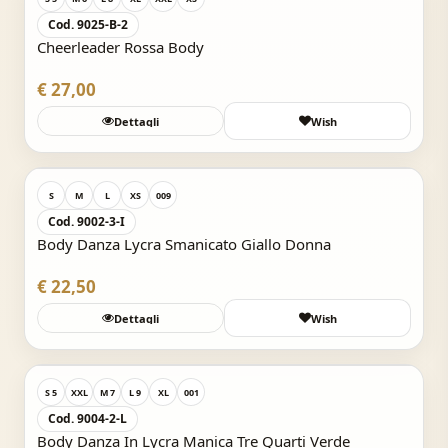
Cod. 9025-B-2
Cheerleader Rossa Body
€ 27,00
Dettagli
Wish
Acquisto Veloce
S
M
L
XS
009
Cod. 9002-3-I
Body Danza Lycra Smanicato Giallo Donna
€ 22,50
Dettagli
Wish
Acquisto Veloce
S 5
XXL
M 7
L 9
XL
001
Cod. 9004-2-L
Body Danza In Lycra Manica Tre Quarti Verde