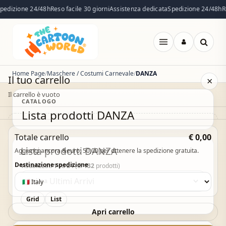
dizione 24/48h
Reso facile 30 giorni
Assistenza dedicata
Spedizione 24/48h
Res
Apri
menu
Home Page
Maschere / Costumi Carnevale
DANZA
Il tuo carrello
×
Il carrello è vuoto
CATALOGO
Lista prodotti DANZA
Il carrello è vuoto. Esplora il catalogo e aggiungi i
Totale carrello
€ 0,00
prodotti che desideri.
Lista prodotti DANZA
Aggiungi ancora &euro; 50,00 per ottenere la spedizione gratuita.
Vai al catalogo
Destinazione spedizione
Visualizzati
1
su
24
(di
132
prodotti)
Ordina
Grid
List
Acquisto Veloce
Apri carrello