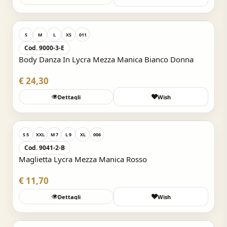
Acquisto Veloce
S
M
L
XS
011
Cod. 9000-3-E
Body Danza In Lycra Mezza Manica Bianco Donna
€ 24,30
Dettagli
Wish
Acquisto Veloce
S 5
XXL
M 7
L 9
XL
006
Cod. 9041-2-B
Maglietta Lycra Mezza Manica Rosso
€ 11,70
Dettagli
Wish
Acquisto Veloce