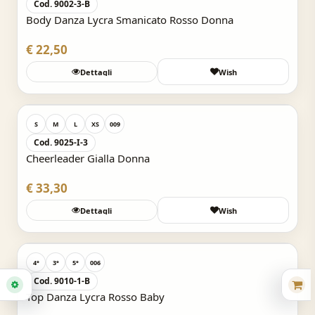
Cod. 9002-3-B
Body Danza Lycra Smanicato Rosso Donna
€ 22,50
Dettagli
Wish
Acquisto Veloce
S
M
L
XS
009
Cod. 9025-I-3
Cheerleader Gialla Donna
€ 33,30
Dettagli
Wish
Acquisto Veloce
4°
3°
5°
006
Cod. 9010-1-B
Top Danza Lycra Rosso Baby