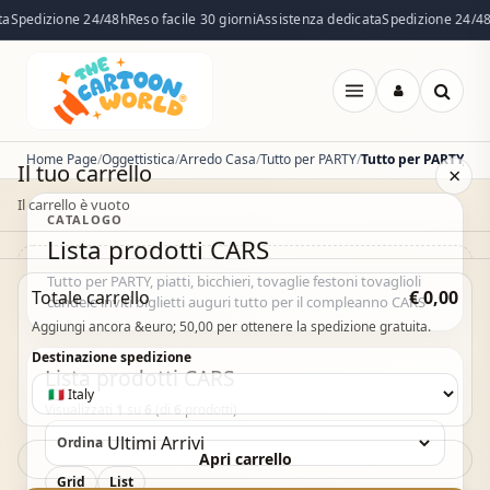
a
Spedizione 24/48h
Reso facile 30 giorni
Assistenza dedicata
Spedizione 24/48
Apri
menu
Home Page
Oggettistica
Arredo Casa
Tutto per PARTY
Il tuo carrello
×
Il carrello è vuoto
CATALOGO
Lista prodotti CARS
Il carrello è vuoto. Esplora il catalogo e aggiungi i
Tutto per PARTY, piatti, bicchieri, tovaglie festoni tovaglioli
Totale carrello
€ 0,00
prodotti che desideri.
candele inviti biglietti auguri tutto per il compleanno CARS
Aggiungi ancora &euro; 50,00 per ottenere la spedizione gratuita.
Vai al catalogo
Destinazione spedizione
Lista prodotti CARS
Visualizzati
1
su
6
(di
6
prodotti)
Ordina
Apri carrello
Grid
List