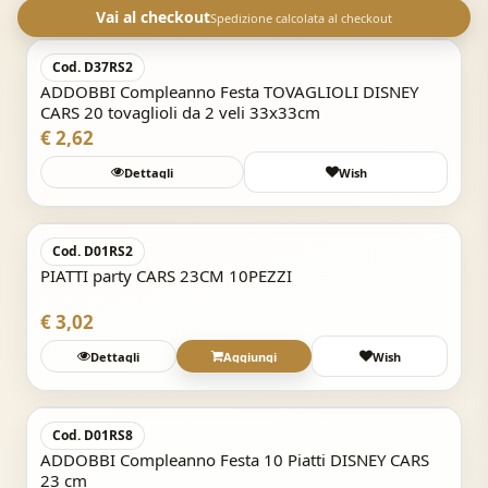
Acquisto Veloce
Vai al checkout
Spedizione calcolata al checkout
Cod. D37RS2
ADDOBBI Compleanno Festa TOVAGLIOLI DISNEY
CARS 20 tovaglioli da 2 veli 33x33cm
€ 2,62
Dettagli
Wish
Acquisto Veloce
Cod. D01RS2
PIATTI party CARS 23CM 10PEZZI
€ 3,02
Dettagli
Aggiungi
Wish
Acquisto Veloce
Cod. D01RS8
ADDOBBI Compleanno Festa 10 Piatti DISNEY CARS
23 cm