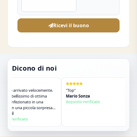
Ricevi il buono
Dicono di noi
ne è arrivato velocemente.
"Top"
"Ven
to bellissimo di ottima
Mario Sonza
Gli 
à,confezionato in una
Acquisto verificato
qua
a con una piccola sorpresa
desc
erno. Tutto perfetto. Lo
Krol
cont
Sal
lio vivamente. Grazie ,alla
to verificato
Acqu
ima!"