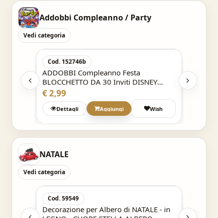
Addobbi Compleanno / Party
Vedi categoria
Acquisto Veloce
Cod. 152746b
Cod. 1
ADDOBBI Compleanno Festa
ADDOBB
BLOCCHETTO DA 30 Inviti DISNEY
BLOCCH
MASHA e ORSO a
MASHA
€ 2,99
€ 2,99
h
Dettagli
Aggiungi
Wish
Det
NATALE
Vedi categoria
Acquisto Veloce
Cod. 59549
Cod. 5
E - in
Decorazione per Albero di NATALE - in
Decoraz