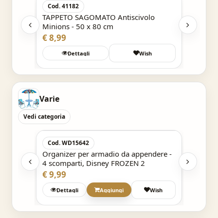
Cod. 41182
o
TAPPETO SAGOMATO Antiscivolo
Minions - 50 x 80 cm
€ 8,99
Wish
Dettagli
Wish
Varie
Vedi categoria
Acquisto Veloce
Cod. WD15642
Cod. 
dere -
Organizer per armadio da appendere -
Organi
4 scomparti, Disney FROZEN 2
4 scomp
€ 9,99
€ 9,99
Wish
Dettagli
Aggiungi
Wish
Det