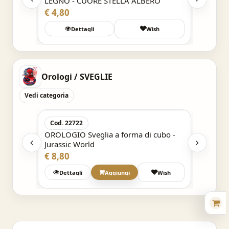
LEGNO - CUORE STELLA ALBERO
CHIAVE
NATAL
€ 4,80
€ 6,99
h
Dettagli
Wish
Det
Orologi / SVEGLIE
Vedi categoria
Acquisto Veloce
Cod. 22722
Cod. 2
ubo -
OROLOGIO Sveglia a forma di cubo -
OROLOG
Jurassic World
Miracu
€ 8,80
€ 9,99
Wish
Dettagli
Aggiungi
Wish
Det