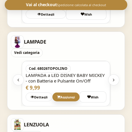
€ 14,90
Vai al checkout
Spedizione calcolata al checkout
Dettagli
Wish
LAMPADE
Vedi categoria
Acquisto Veloce
Cod. 68026TOPOLINO
Cod. 2
MINNIE
LAMPADA a LED DISNEY BABY MICKEY
LAMPAD
- con Batteria e Pulsante On/Off
Batteri
€ 9,99
€ 11,9
h
Dettagli
Aggiungi
Wish
Det
LENZUOLA