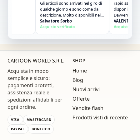
Gli articoli sono arrivati nel giro di
rapidissimi. Perso
qualche giorno e sono come da
disponibile e molt
descrizione. Molto disponibili nei
Davvero un ottimo
contatti. Consigliato."
Salvatore Sorbo
consiglierò senz&
VALENTINA POL
Acquisto verificato
comprerò ancora!
Acquisto verificat
CARTOON WORLD S.R.L.
SHOP
Home
Acquista in modo
semplice e sicuro:
Blog
pagamenti protetti,
Nuovi arrivi
assistenza reale e
Offerte
spedizioni affidabili per
ogni ordine.
Vendite flash
Prodotti visti di recente
VISA
MASTERCARD
PAYPAL
BONIFICO