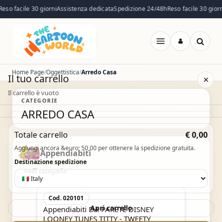
eso facile 30 giorni
Assistenza dedicata
Spedizione 24/48h
Reso facile 30 giorni
Apri
menu
Home Page
Oggettistica
Arredo Casa
Il tuo carrello
×
Il carrello è vuoto
CATEGORIE
ARREDO CASA
Il carrello è vuoto. Esplora il catalogo e aggiungi i
Totale carrello
€ 0,00
prodotti che desideri.
Aggiungi ancora &euro; 50,00 per ottenere la spedizione gratuita.
Appendiabiti
Vai al catalogo
Destinazione spedizione
Vedi categoria
Acquisto Veloce
Cod. 020101
Apri carrello
Appendiabiti DA PARETE DISNEY
LOONEY TUNES TITTY - TWEETY