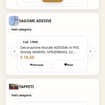
SAGOME ADESIVE
Vedi categoria
Acquisto Veloce
Cod. 17950
 PVC
Decorazione Murale ADESIVA in PVC
nti
Disney MARVEL SPIDERMAN, 22
elementi
€ 18,50
Wish
Dettagli
Wish
TAPPETI
Vedi categoria
Acquisto Veloce