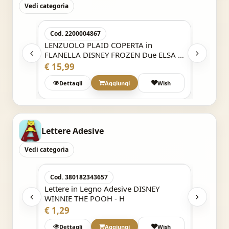
Vedi categoria
Acquisto Veloce
Cod. 2200004867
Cod. 2
SE 140
LENZUOLO PLAID COPERTA in
LENZUO
FLANELLA DISNEY FROZEN Due ELSA e
FLANEL
ANNA - 120x160 cm - luxury quality
cm
€ 15,99
€ 15,9
Wish
Dettagli
Aggiungi
Wish
Det
Lettere Adesive
Vedi categoria
Acquisto Veloce
Cod. 380182343657
Cod. 1
Y
Lettere in Legno Adesive DISNEY
Lettere
WINNIE THE POOH - H
WINNIE
€ 1,29
€ 1,29
Wish
Dettagli
Aggiungi
Wish
Det