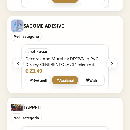
SAGOME ADESIVE
Vedi categoria
Acquisto Veloce
Cod. 19560
 PVC
Decorazione Murale ADESIVA in PVC
nti
Disney CENERENTOLA, 31 elementi
€ 23,49
Wish
Dettagli
Aggiungi
Wish
TAPPETI
Vedi categoria
Acquisto Veloce