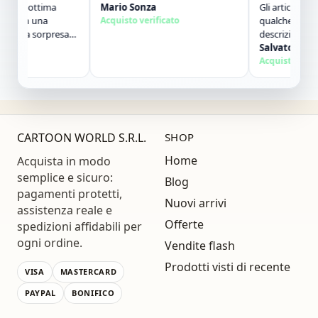
di ottima
Mario Sonza
Gli articoli sono ar
 in una
Acquisto verificato
qualche giorno e
ola sorpresa
descrizione. Molto 
fetto. Lo
contatti. Consiglia
Salvatore Sorbo
Grazie ,alla
Acquisto verificat
CARTOON WORLD S.R.L.
SHOP
Home
Acquista in modo
semplice e sicuro:
Blog
pagamenti protetti,
Nuovi arrivi
assistenza reale e
Offerte
spedizioni affidabili per
ogni ordine.
Vendite flash
Prodotti visti di recente
VISA
MASTERCARD
PAYPAL
BONIFICO