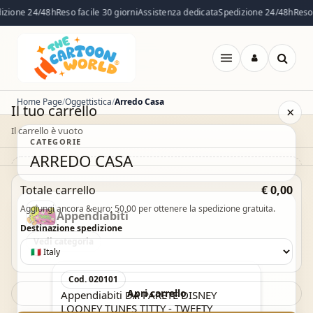
zione 24/48h
Reso facile 30 giorni
Assistenza dedicata
Spedizione 24/48h
Reso f
Apri
menu
Home Page
Oggettistica
Arredo Casa
Il tuo carrello
×
Il carrello è vuoto
CATEGORIE
ARREDO CASA
Il carrello è vuoto. Esplora il catalogo e aggiungi i
Totale carrello
€ 0,00
prodotti che desideri.
Aggiungi ancora &euro; 50,00 per ottenere la spedizione gratuita.
Appendiabiti
Vai al catalogo
Destinazione spedizione
Vedi categoria
Acquisto Veloce
Cod. 020101
Apri carrello
Appendiabiti DA PARETE DISNEY
LOONEY TUNES TITTY - TWEETY