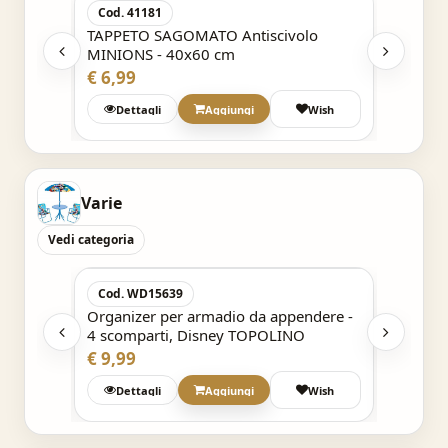
Cod. 41181
o
TAPPETO SAGOMATO Antiscivolo
67x67
MINIONS - 40x60 cm
€ 6,99
Wish
Dettagli
Aggiungi
Wish
Varie
Vedi categoria
Acquisto Veloce
Cod. WD15639
Cod. 
dere -
Organizer per armadio da appendere -
Organi
AN
4 scomparti, Disney TOPOLINO
4 scom
€ 9,99
€ 9,99
Wish
Dettagli
Aggiungi
Wish
Det