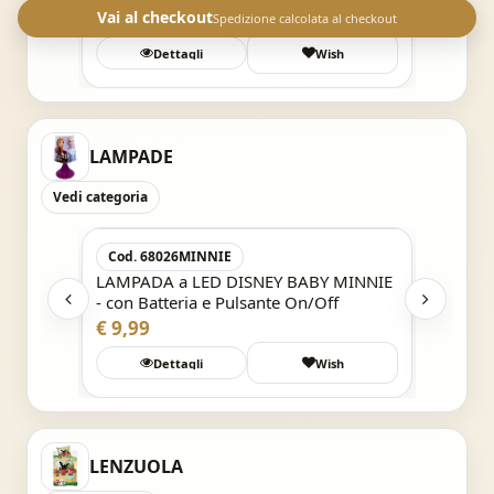
€ 14,90
Vai al checkout
Spedizione calcolata al checkout
Dettagli
Wish
LAMPADE
Vedi categoria
Acquisto Veloce
Cod. 68026MINNIE
Cod. 
tteria
LAMPADA a LED DISNEY BABY MINNIE
LAMPAD
- con Batteria e Pulsante On/Off
- con B
€ 9,99
€ 9,99
Wish
Dettagli
Wish
Det
LENZUOLA