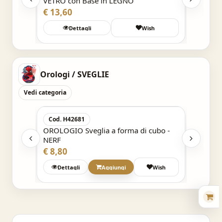
VETRO con Base in LEGNO
LEGNO 
€ 13,60
€ 4,80
Wish
Dettagli
Wish
Orologi / SVEGLIE
Vedi categoria
Acquisto Veloce
Cod. H42681
Cod. 2
0 cm -
OROLOGIO Sveglia a forma di cubo -
OROLOG
NERF
Jurassi
€ 8,80
€ 8,80
Wish
Dettagli
Aggiungi
Wish
Det