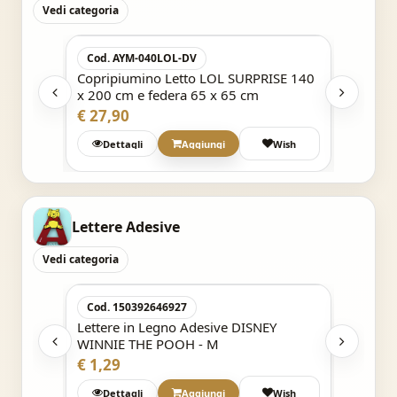
Vedi categoria
Acquisto Veloce
Cod. AYM-040LOL-DV
Cod. 2
POLINO
Copripiumino Letto LOL SURPRISE 140
LENZUO
cm
x 200 cm e federa 65 x 65 cm
FLANELL
ANNA -
€ 27,90
€ 15,9
h
Dettagli
Aggiungi
Wish
Det
Lettere Adesive
Vedi categoria
Acquisto Veloce
Cod. 150392646927
Cod. 1
Y
Lettere in Legno Adesive DISNEY
Lettere
WINNIE THE POOH - M
WINNIE
€ 1,29
€ 1,29
Wish
Dettagli
Aggiungi
Wish
Det