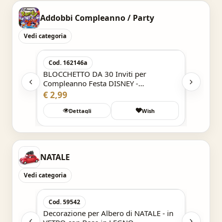
Addobbi Compleanno / Party
Vedi categoria
Acquisto Veloce
Cod. 162146a
Cod. 1
BLOCCHETTO DA 30 Inviti per
ADDOBB
Compleanno Festa DISNEY -
BLOCCH
SUPERMAN
MASHA
€ 2,99
€ 2,99
Wish
Dettagli
Wish
Det
NATALE
Vedi categoria
Acquisto Veloce
Cod. 59542
Cod. 5
UADRO
Decorazione per Albero di NATALE - in
Decoraz