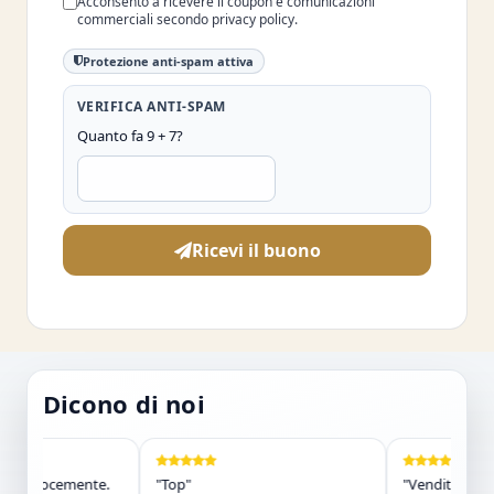
Acconsento a ricevere il coupon e comunicazioni
commerciali secondo privacy policy.
Protezione anti-spam attiva
VERIFICA ANTI-SPAM
Quanto fa 9 + 7?
Ricevi il buono
Dicono di noi
 velocemente.
"Top"
"Venditore molto s