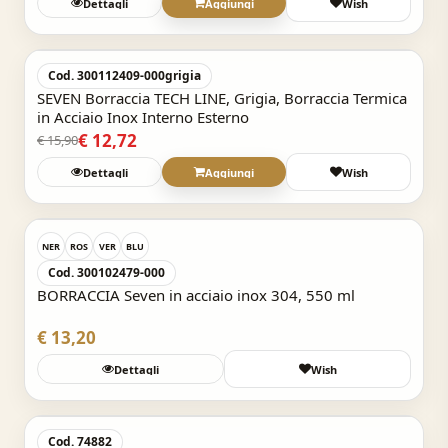
Dettagli
Aggiungi
Wish
Acquisto Veloce
-20%
Cod. 300112409-000grigia
SEVEN Borraccia TECH LINE, Grigia, Borraccia Termica
in Acciaio Inox Interno Esterno
€ 12,72
€ 15,90
Dettagli
Aggiungi
Wish
Acquisto Veloce
NER
ROS
VER
BLU
Cod. 300102479-000
BORRACCIA Seven in acciaio inox 304, 550 ml
€ 13,20
Dettagli
Wish
Acquisto Veloce
Cod. 74882