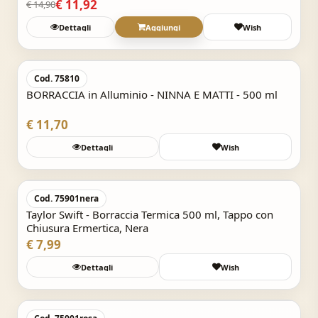
€ 11,92
€ 14,90
Dettagli
Aggiungi
Wish
Acquisto Veloce
Cod. 75810
BORRACCIA in Alluminio - NINNA E MATTI - 500 ml
€ 11,70
Dettagli
Wish
Acquisto Veloce
Cod. 75901nera
Taylor Swift - Borraccia Termica 500 ml, Tappo con
Chiusura Ermertica, Nera
€ 7,99
Dettagli
Wish
Acquisto Veloce