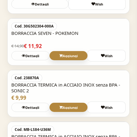
Dettagli
Wish
Acquisto Veloce
-20%
Cod. 30G502304-000A
BORRACCIA SEVEN - POKEMON
€ 11,92
€ 14,90
Dettagli
Aggiungi
Wish
Acquisto Veloce
Cod. 238870A
BORRACCIA TERMICA in ACCIAIO INOX senza BPA -
SONIC 2
€ 9,99
Dettagli
Aggiungi
Wish
Acquisto Veloce
-20%
Cod. MB-LS84-U36M
BORRACCIA TERMICA in ACCIAIO INOX senza BPA -