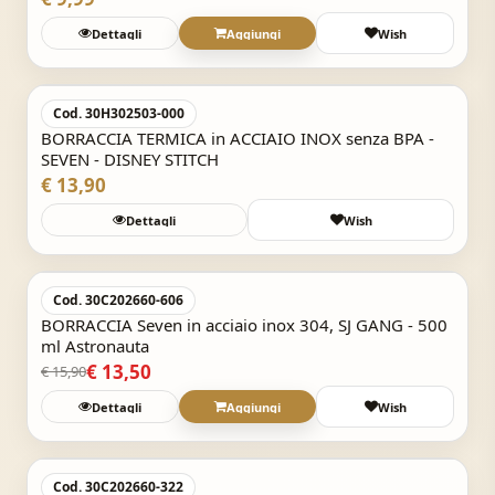
Dettagli
Aggiungi
Wish
Acquisto Veloce
Cod. 30H302503-000
BORRACCIA TERMICA in ACCIAIO INOX senza BPA -
SEVEN - DISNEY STITCH
€ 13,90
Dettagli
Wish
Acquisto Veloce
-15,1%
Cod. 30C202660-606
BORRACCIA Seven in acciaio inox 304, SJ GANG - 500
ml Astronauta
€ 13,50
€ 15,90
Dettagli
Aggiungi
Wish
Acquisto Veloce
-15,1%
Cod. 30C202660-322