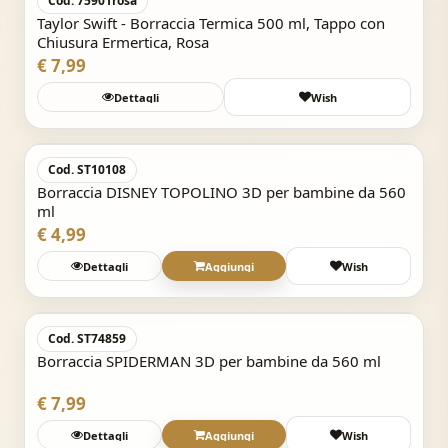
Cod. 75901rosa
Taylor Swift - Borraccia Termica 500 ml, Tappo con
Chiusura Ermertica, Rosa
€ 7,99
Dettagli
Wish
Acquisto Veloce
Cod. ST10108
Borraccia DISNEY TOPOLINO 3D per bambine da 560
ml
€ 4,99
Dettagli
Aggiungi
Wish
Acquisto Veloce
Cod. ST74859
Borraccia SPIDERMAN 3D per bambine da 560 ml
€ 7,99
Dettagli
Aggiungi
Wish