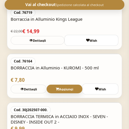
-31,9%
Vai al checkout
Spedizione calcolata al checkout
TRM
ALP
BOO
STA
GEE
KIN
Cod. 76719
Borraccia in Alluminio Kings League
€ 14,99
€ 22,00
Dettagli
Wish
Acquisto Veloce
Cod. 76164
BORRACCIA in Alluminio - KUROMI - 500 ml
€ 7,80
Dettagli
Aggiungi
Wish
Acquisto Veloce
Cod. 30J202507-000.
BORRACCIA TERMICA in ACCIAIO INOX - SEVEN -
DISNEY - INSIDE OUT 2 -
€ 9,99