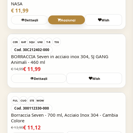
NASA
€ 11,99
Dettagli
Aggiungi
Wish
Acquisto Veloce
-20%
CER
GAT
SQU
UNI
T-R
TIG
Cod. 30C212402-000
BORRACCIA Seven in acciaio inox 304, SJ GANG
Animali - 460 ml
€ 11,99
€ 14,99
Dettagli
Wish
Acquisto Veloce
-20%
FUL
CUO
STE
WOW
Cod. 300112330-000
Borraccia Seven - 700 ml, Acciaio Inox 304 - Cambia
Colore
€ 11,12
€ 13,90