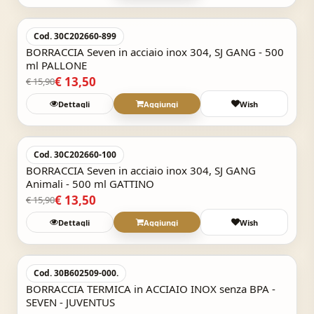
-15,1%
Cod. 30C202660-899
BORRACCIA Seven in acciaio inox 304, SJ GANG - 500
ml PALLONE
€ 13,50
€ 15,90
Dettagli
Aggiungi
Wish
Acquisto Veloce
-15,1%
Cod. 30C202660-100
BORRACCIA Seven in acciaio inox 304, SJ GANG
Animali - 500 ml GATTINO
€ 13,50
€ 15,90
Dettagli
Aggiungi
Wish
Acquisto Veloce
-20%
Cod. 30B602509-000.
BORRACCIA TERMICA in ACCIAIO INOX senza BPA -
SEVEN - JUVENTUS