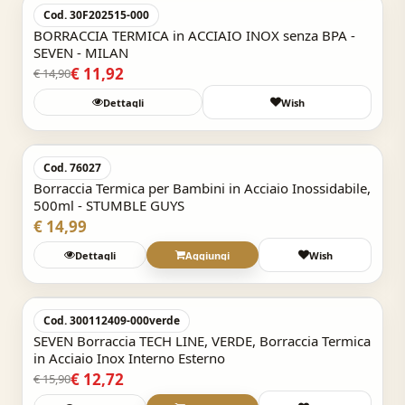
-20%
Cod. 30F202515-000
BORRACCIA TERMICA in ACCIAIO INOX senza BPA -
SEVEN - MILAN
€ 11,92
€ 14,90
Dettagli
Wish
Acquisto Veloce
Cod. 76027
Borraccia Termica per Bambini in Acciaio Inossidabile,
500ml - STUMBLE GUYS
€ 14,99
Dettagli
Aggiungi
Wish
Acquisto Veloce
-20%
Cod. 300112409-000verde
SEVEN Borraccia TECH LINE, VERDE, Borraccia Termica
in Acciaio Inox Interno Esterno
€ 12,72
€ 15,90