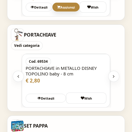
h
Dettagli
Aggiungi
Wish
Det
PORTACHIAVE
Vedi categoria
Acquisto Veloce
Cod. 69534
Cod. 6
NEY
PORTACHIAVE in METALLO DISNEY
PORTACH
TOPOLINO baby - 8 cm
MINNIE
€ 2,80
€ 2,80
h
Dettagli
Wish
SET PAPPA