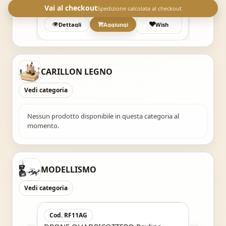
€ 8,99
€ 4,49
Vai al checkout
Spedizione calcolata al checkout
Wish
Dettagli
Aggiungi
Wish
Det
CARILLON LEGNO
Vedi categoria
Nessun prodotto disponibile in questa categoria al
momento.
MODELLISMO
Vedi categoria
Acquisto Veloce
Cod. RF11AG