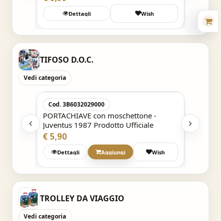
Wish
Dettagli
Wish
Det
TIFOSO D.O.C.
Vedi categoria
Acquisto Veloce
Cod. 3B6032029000
Cod. 
ma -
PORTACHIAVE con moschettone -
PORTAC
Juventus 1987 Prodotto Ufficiale
inciso 
€ 5,90
€ 9,99
Wish
Dettagli
Aggiungi
Wish
Det
TROLLEY DA VIAGGIO
Vedi categoria
Acquisto Veloce