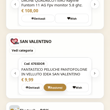
DRONE QUADRICOTTERO Rayline
Funtom 11 AG Fpv monitor 5.8 ghz.
€ 108,00
h
Dettagli
Wish
SAN VALENTINO
Vedi categoria
Acquisto Veloce
Cod. 6703DOR
Cod. 6
E
FANTASTICO PELUCHE PANTOFOLONE
Fantast
EA SAN
IN VELLUTO IDEA SAN VALENTINO
Pensie
scritte
€ 9,99
€ 9,99
Wish
Dettagli
Aggiungi
Wish
Det