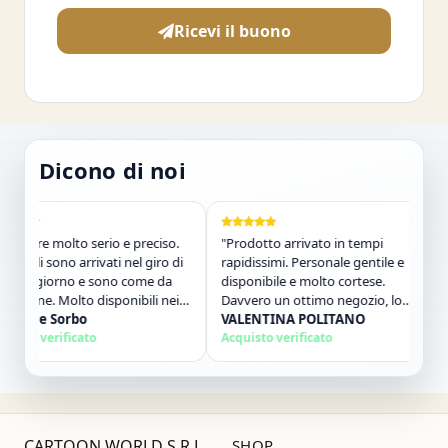
Ricevi il buono
Dicono di noi
ore molto serio e preciso.
"Prodotto arrivato in tempi
"Za
coli sono arrivati nel giro di
rapidissimi. Personale gentile e
sab
 giorno e sono come da
disponibile e molto cortese.
con
one. Molto disponibili nei
Davvero un ottimo negozio, lo
in 
. Consigliato."
ore Sorbo
consiglierò senz&#39;altro e
VALENTINA POLITANO
gen
Ma
o verificato
comprerò ancora!"
Acquisto verificato
mat
Acq
con
CARTOON WORLD S.R.L.
SHOP