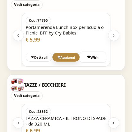
Vedi categoria
Acquisto Veloce
Cod. 74790
Cod. 7
Portamerenda Lunch Box per Scuola o
Portam
Picnic, BFF by Cry Babies
Picnic,
acciaio
€ 5,99
€ 5,99
h
Dettagli
Aggiungi
Wish
Det
TAZZE / BICCHIERI
Vedi categoria
Acquisto Veloce
Cod. 23862
Cod. 2
TAZZA CERAMICA - IL TRONO DI SPADE
Boccale
ore
- da 320 ML
DI SPA
€ 6,99
€ 10,9