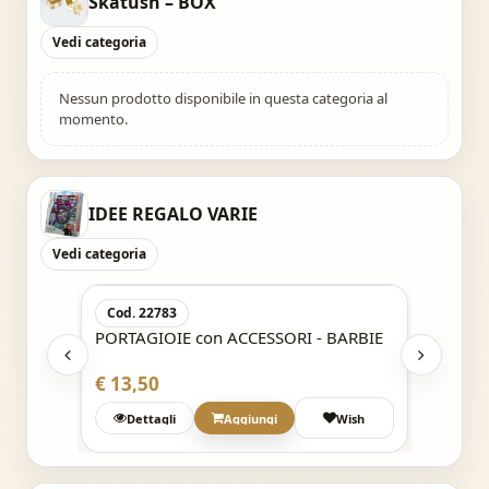
Skatush – BOX
Vedi categoria
Nessun prodotto disponibile in questa categoria al
momento.
IDEE REGALO VARIE
Vedi categoria
Acquisto Veloce
Cod. 22783
Cod. 4
zi -
PORTAGIOIE con ACCESSORI - BARBIE
Set Acc
LITTLE
€ 13,50
€ 6,50
h
Dettagli
Aggiungi
Wish
Det