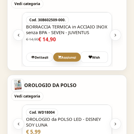
Vedi categoria
Acquisto Veloce
-15,1%
-20%
Cod. 30B602509-000.
Cod. 
x 304,
BORRACCIA TERMICA in ACCIAIO INOX
BORRAC
INO
senza BPA - SEVEN - JUVENTUS
- SEVEN
30J202
€ 14,90
€
€ 14,90
€ 15,90
Wish
Dettagli
Aggiungi
Wish
OROLOGIO DA POLSO
Vedi categoria
Acquisto Veloce
Cod. WD18004
Cod. 6
urini -
OROLOGIO da POLSO LED - DISNEY
FANTA
SOY LUNA
LCD C
MIRAC
€ 5,99
€ 14,9