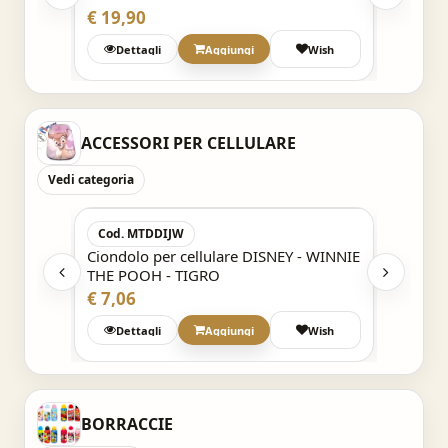
€ 19,90
€ 19,9
Wish
Dettagli
Aggiungi
Wish
Det
ACCESSORI PER CELLULARE
Vedi categoria
Acquisto Veloce
Cod. MTDDIJW
Cod. 3
 WINNIE
Ciondolo per cellulare DISNEY - WINNIE
Charms
THE POOH - TIGRO
cellul
€ 7,06
€ 2,08
Wish
Dettagli
Aggiungi
Wish
Det
BORRACCIE