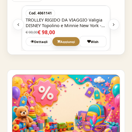
-50%
-50%
Cod. 4061141
Cod. 3
ISNEY
TROLLEY RIGIDO DA VIAGGIO Valigia
TROLLE
DISNEY Topolino e Minnie New York -
DISNEY
cm 55x38x20 bagaglio a mano
55x38x
€ 98,00
€
€ 98,00
€ 98,00
Wish
Dettagli
Aggiungi
Wish