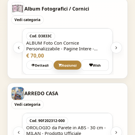
Album Fotografici / Cornici
Vedi categoria
Acquisto Veloce
Cod. D3833C
Cod. 
ALBUM Foto Con Cornice
DOPPI
-
Personalizzabile - Pagine Intere -
ARGENT
DISNEY 7 Nani BRONTOLO
€ 70,00
€ 39,0
Wish
Dettagli
Aggiungi
Wish
ARREDO CASA
Vedi categoria
Acquisto Veloce
Cod. 90F202312-000
Cod. 9
0 cm -
OROLOGIO da Parete in ABS - 30 cm -
OROLOG
MILAN - Prodotto Ufficiale
Juventu