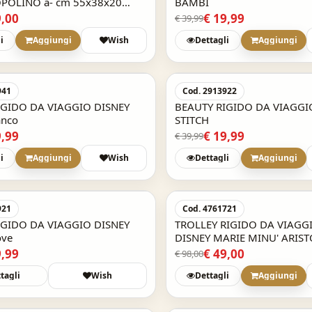
OPOLINO a- cm 55x38x20
BAMBI
a mano
9,00
€ 19,99
€ 39,99
i
Aggiungi
Wish
Dettagli
Aggiungi
-50%
941
Cod. 2913922
IGIDO DA VIAGGIO DISNEY
BEAUTY RIGIDO DA VIAGGI
anco
STITCH
9,99
€ 19,99
€ 39,99
i
Aggiungi
Wish
Dettagli
Aggiungi
Acquisto Veloce
-50%
921
Cod. 4761721
IGIDO DA VIAGGIO DISNEY
TROLLEY RIGIDO DA VIAGGIO
ove
DISNEY MARIE MINU' ARIST
55x38x20 bagaglio a mano
9,99
€ 49,00
€ 98,00
tagli
Wish
Dettagli
Aggiungi