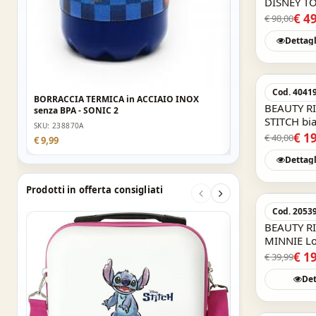
DISNEY T
bagaglio 
€ 4
€ 98,00
Dettagl
Cod. 4041
BORRACCIA TERMICA in ACCIAIO INOX
BEAUTY R
senza BPA - SONIC 2
STITCH bi
SKU: 238870A
€ 1
€ 40,00
€ 9,99
Dettagl
Prodotti in offerta consigliati
Cod. 2053
BEAUTY R
MINNIE L
€ 1
€ 39,99
Det