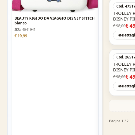
Cod. 4751
TROLLEY R
BEAUTY RIGIDO D
BEAUTY RIGIDO DA VIAGGIO DISNEY STITCH
DISNEY PI
MAKE A FACE
bianco
bagaglio 
€ 4
€ 98,00
SKU: 2913921
SKU: 4041941
Dettagl
€ 19,99
€ 19,99
Cod. 2651
TROLLEY R
DISNEY P
bagaglio 
€ 4
€ 98,00
Dettagl
Pagina 1 / 2