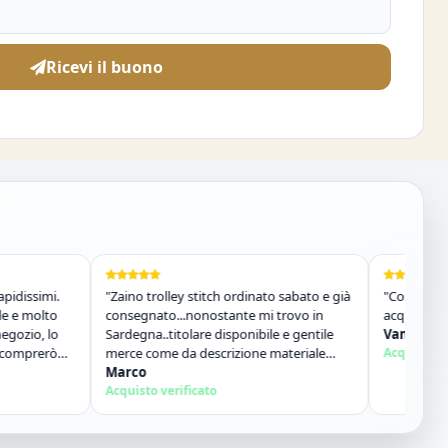
Ricevi il buono
"Zaino trolley stitch ordinato sabato e già
"Costume perfetto,ve
consegnato...nonostante mi trovo in
acquisterò di nuovo.
Sardegna..titolare disponibile e gentile
Vania Escana
merce come da descrizione materiale
Acquisto verificato
ottimo...sito super consigliato"
Marco
Acquisto verificato