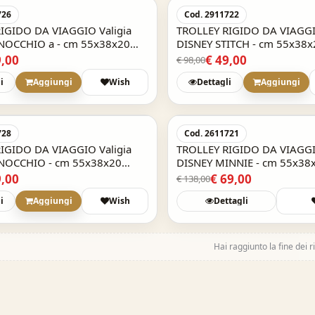
-50%
726
Cod. 2911722
IGIDO DA VIAGGIO Valigia
TROLLEY RIGIDO DA VIAGGIO
A VIAGGIO DISNEY STITCH
NOCCHIO a - cm 55x38x20
DISNEY STITCH - cm 55x38x
a mano
a mano
9,00
€ 49,00
€ 98,00
i
Aggiungi
Wish
Dettagli
Aggiungi
Acquisto Veloce
-50%
728
Cod. 2611721
IGIDO DA VIAGGIO Valigia
TROLLEY RIGIDO DA VIAGGIO
INOCCHIO - cm 55x38x20
DISNEY MINNIE - cm 55x38x
a mano
a mano
9,00
€ 69,00
€ 138,00
i
Aggiungi
Wish
Dettagli
TROLLEY RIGIDO DA VIAGGIO Valigia
Hai raggiunto la fine dei ri
DISNEY STITCH - cm 55x38x20 bagaglio a
mano
SKU: 2911722
€ 49,00