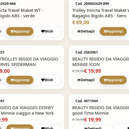
02429-666
Cod. 200602429-899
victa Travel Maket WT -
Trolley Invicta Travel Maket 
igido ABS - verde
Bagaglio Rigido ABS - Nero
€ 89,00
i
Aggiungi
Wish
Dettagli
Aggiungi
-55,3%
921
Cod. 2563961
e TROLLEY RIGIDI DA VIAGGIO
BEAUTY RIGIDO DA VIAGGI
MARVEL SPIDERMAN
MINNIE ICON
89,00
€ 19,99
€ 39,99
i
Aggiungi
Wish
Dettagli
Aggiungi
Acquisto Veloce
-50%
941
Cod. 4011944
IGIDO DA VIAGGIO DISNEY
BEAUTY RIGIDO DA VIAGGI
 Minnie viaggio a New York
good Time Minnie
9,99
€ 19,99
€ 39,99
i
Aggiungi
Wish
Dettagli