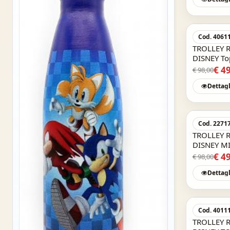
Cod. 4061
3 TOVAGLIETTE IN
TROLLEY R
DISNEY FROZEN - 
DISNEY To
SKU: 51424
55x38x20 
€ 4
€ 98,00
€ 4,99
Dettagl
Cod. 2271
TROLLEY R
DISNEY MI
bagaglio 
€ 4
€ 98,00
Dettagl
Cod. 4011
TROLLEY R