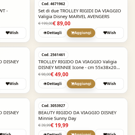
-55,3%
Cod. 4671962
WT -
Set di due TROLLEY RIGIDI DA VIAGGIO
Valigia Disney MARVEL AVENGERS
€ 89,00
€ 199,00
Wish
Dettagli
Aggiungi
Wish
-50%
-50%
Cod. 2561461
O DISNEY
TROLLEY RIGIDO DA VIAGGIO Valigia
DISNEY MINNIE Icone - cm 55x38x20
bagaglio a mano
€ 49,00
€ 98,00
Wish
Dettagli
Aggiungi
Wish
-50%
-50%
Cod. 3053927
O DISNEY
BEAUTY RIGIDO DA VIAGGIO DISNEY
Minnie Sunny Day
€ 19,99
€ 39,99
Wish
Dettagli
Aggiungi
Wish