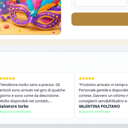
%
molto serio e preciso. Gli
"Prodotto arrivato in tempi rapidissimi.
no arrivati nel giro di qualche
Personale gentile e disponibile e molto
ono come da descrizione.
cortese. Davvero un ottimo negozio, lo
nibili nei contatti.
consiglierò senz&#39;altro e comprerò
."
 Sorbo
ancora!"
VALENTINA POLITANO
rificato
Acquisto verificato