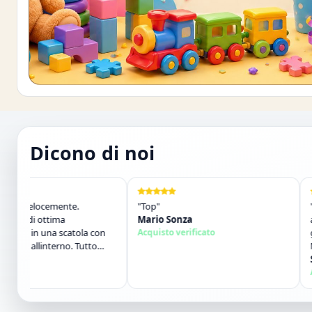
Buono sconto 10%
Iscriviti e ottieni subito uno sconto del 10
Dicono di noi
ocemente.
"Top"
"Venditore 
ottima
Mario Sonza
articoli so
 una scatola con
Acquisto verificato
giorno e s
interno. Tutto
Molto dispo
ivamente. Grazie
Consigliato
Salvatore
Acquisto ve