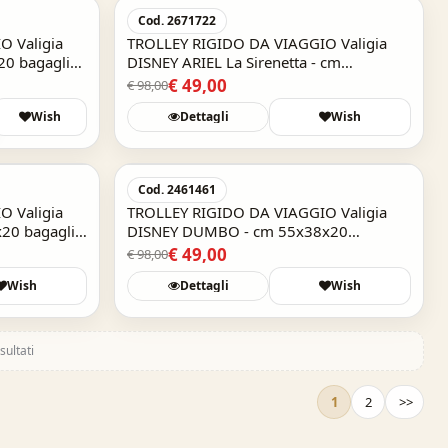
-50%
-50%
Cod. 2671722
BEAUTY RIGIDO DA VIAGGIO DISNEY
 Valigia
TROLLEY RIGIDO DA VIAGGIO Valigia
MINNIE diva
20 bagaglio
DISNEY ARIEL La Sirenetta - cm
55x38x20 bagaglio a mano
SKU: 2613921
€ 49,00
€ 98,00
€ 19,99
Wish
Dettagli
Wish
Acquisto Veloce
-50%
-50%
Cod. 2461461
 Valigia
TROLLEY RIGIDO DA VIAGGIO Valigia
20 bagaglio
DISNEY DUMBO - cm 55x38x20
bagaglio a mano
€ 49,00
€ 98,00
Wish
Dettagli
Wish
sultati
TROLLEY RIGIDO DA VI
DISNEY MINNIE - cm 5
mano
1
2
>>
SKU: 2611721
€ 69,00