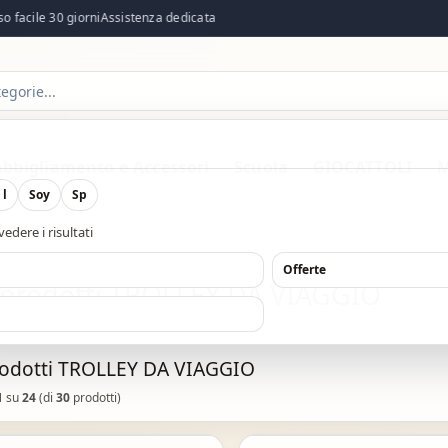
acile 30 giorni
Assistenza dedicata
Abbigliamento e Accessori
Scuola
GIOCATTOLI
M
 l
Soy
Sp
edere i risultati
O
Offerte
a prodotti TROLLEY DA VIAGGIO
rodotti TROLLEY DA VIAGGIO
1
su
24
(di
30
prodotti)