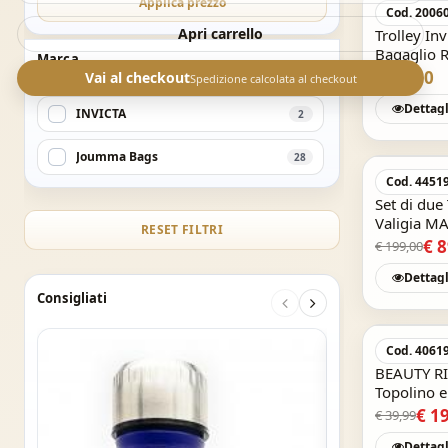
Applica prezzo
Cod. 2006
Apri carrello
Trolley In
Bagaglio R
Marca
€ 89,00
Vai al checkout
Spedizione calcolata al checkout
Dettagl
INVICTA
2
Joumma Bags
28
Cod. 4451
Set di du
Valigia 
RESET FILTRI
€ 
€ 199,00
Dettagl
Consigliati
Cod. 4061
BEAUTY R
Topolino e
€ 1
€ 39,99
Dettagl