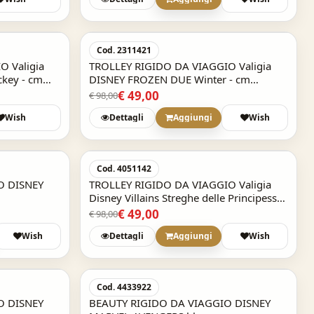
BORRACCIA Seven in acc
-50%
-50%
GANG Animali - 460 ml
Cod. 2311421
SKU: 30C212402-000
 Valigia
TROLLEY RIGIDO DA VIAGGIO Valigia
€ 11,99
ckey - cm
DISNEY FROZEN DUE Winter - cm
55x38x20 bagaglio a mano
€ 49,00
€ 98,00
Wish
Dettagli
Aggiungi
Wish
PORTAGIOIE con ACCESSORI Disney FROZEN
2 - Elsa e Anna
-50%
-50%
SKU: 19381
Cod. 4051142
€ 13,50
O DISNEY
TROLLEY RIGIDO DA VIAGGIO Valigia
Disney Villains Streghe delle Principesse
- cm 55x38x20 bagaglio a mano
€ 49,00
€ 98,00
Wish
Dettagli
Aggiungi
Wish
Acquisto Veloce
-50%
-50%
Cod. 4433922
O DISNEY
BEAUTY RIGIDO DA VIAGGIO DISNEY