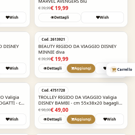
MARVEL AVENGERS blu
€ 19,99
€ 39,99
Wish
Dettagli
Wish
-50%
-50%
Cod. 2613921
O DISNEY
BEAUTY RIGIDO DA VIAGGIO DISNEY
MINNIE diva
€ 19,99
€ 39,99
Wish
Dettagli
Aggiungi
Wish
Carrello
-50%
-50%
Cod. 4751728
 Valigia
TROLLEY RIGIDO DA VIAGGIO Valigia
OGATTI - cm
DISNEY BAMBI - cm 55x38x20 bagaglio
a mano
€ 49,00
€ 98,00
Wish
Dettagli
Aggiungi
Wish
Acquisto Veloce