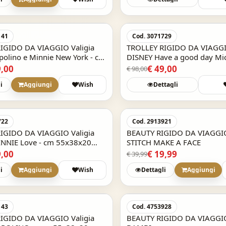
Acquisto Veloce
-50%
141
Cod. 3071729
 TESSUTO DA TAVOLA -
IGIDO DA VIAGGIO Valigia
TROLLEY RIGIDO DA VIAGGIO
ELSA e ANNA
polino e Minnie New York - cm
DISNEY Have a good day Mi
bagaglio a mano
55x38x20 bagaglio a mano
9,00
€ 49,00
€ 98,00
i
Aggiungi
Wish
Dettagli
-50%
SET CON CERCHIETTO CON ORECCHIE DA
722
Cod. 2913921
GATTO - GABBY'S DOLLHOUSE
IGIDO DA VIAGGIO Valigia
BEAUTY RIGIDO DA VIAGGI
SKU: 23878
NNIE Love - cm 55x38x20
STITCH MAKE A FACE
€ 4,80
a mano
9,00
€ 19,99
€ 39,99
i
Aggiungi
Wish
Dettagli
Aggiungi
-50%
143
Cod. 4753928
IGIDO DA VIAGGIO Valigia
BEAUTY RIGIDO DA VIAGGI