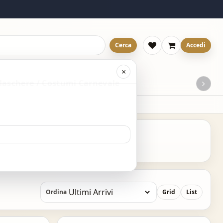
Cerca
Accedi
×
aschere / Costumi Carnevale
Ordina
Grid
List