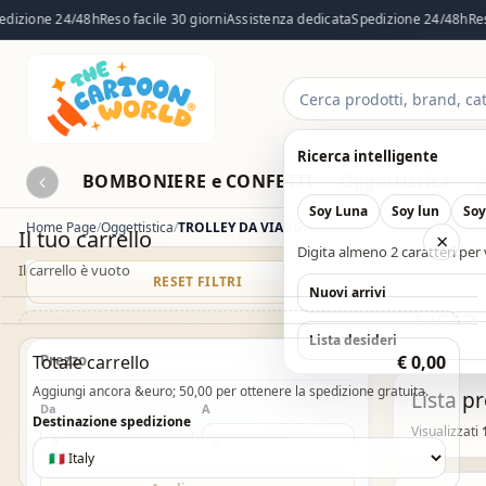
zione 24/48h
Reso facile 30 giorni
Assistenza dedicata
Spedizione 24/48h
Reso f
Cerca
prodotti
Ricerca intelligente
BOMBONIERE e CONFETTI
Oggettistica
Soy Luna
Soy lun
Soy
Home Page
Oggettistica
TROLLEY DA VIAGGIO
Il tuo carrello
×
Digita almeno 2 caratteri per v
Il carrello è vuoto
RESET FILTRI
CATALOG
Nuovi arrivi
List
Il carrello è vuoto. Esplora il catalogo e aggiungi i
Lista desideri
Totale carrello
Prezzo
€ 0,00
prodotti che desideri.
Aggiungi ancora &euro; 50,00 per ottenere la spedizione gratuita.
Lista p
Da
Vai al catalogo
A
Destinazione spedizione
Visualizzati